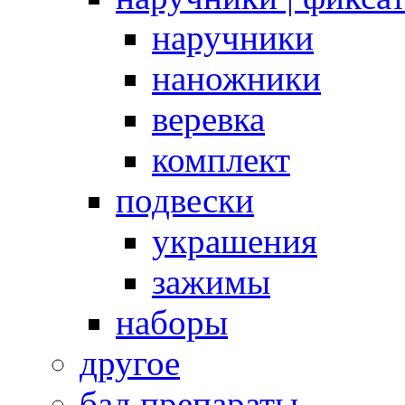
наручники
наножники
веревка
комплект
подвески
украшения
зажимы
наборы
другое
бад препараты