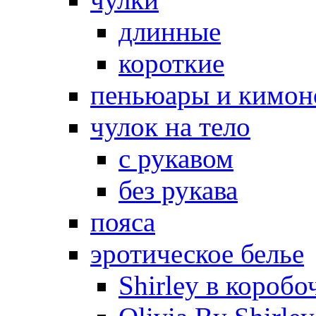
длинные
короткие
пеньюары и кимон
чулок на тело
с рукавом
без рукава
пояса
эротическое белье
Shirley в коробо