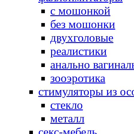
с мошонкой
без мошонки
двухголовые
реалистики
анально вагинал
зооэротика
стимуляторы из ос
стекло
металл
секс-мебель