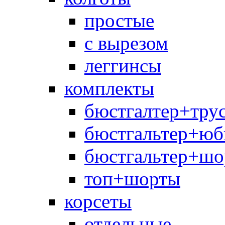
простые
с вырезом
леггинсы
комплекты
бюстгалтер+тру
бюстгальтер+юб
бюстгальтер+шо
топ+шорты
корсеты
отдельные