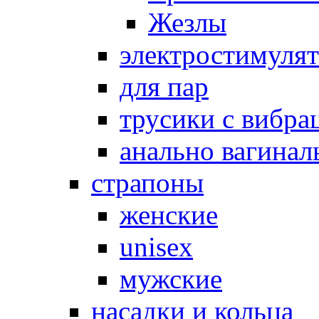
Жезлы
электростимуля
для пар
трусики с вибра
анально вагинал
страпоны
женские
unisex
мужские
насадки и кольца