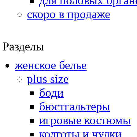
для половых орган
скоро в продаже
Разделы
женское белье
plus size
боди
бюстгальтеры
игровые костюмы
колготы и чулки