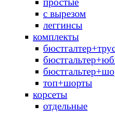
простые
с вырезом
леггинсы
комплекты
бюстгалтер+тру
бюстгальтер+юб
бюстгальтер+шо
топ+шорты
корсеты
отдельные