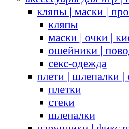
кляпы | маски | пр
кляпы
маски | очки | к
ошейники | пово
секс-одежда
плети | шлепалки |
плетки
стеки
шлепалки
наручники | фикса