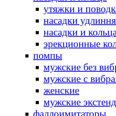
утяжки и повод
насадки удлинн
насадки и коль
эрекционные кол
помпы
мужские без ви
мужские с вибр
женские
мужские экстен
фаллоимитаторы