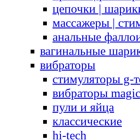
цепочки | шарики
массажеры | сти
анальные фалло
вагинальные шари
вибраторы
стимуляторы g-
вибраторы magi
пули и яйца
классические
hi-tech