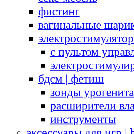
фистинг
вагинальные шарик
электростимулято
с пультом управ
электростимули
бдсм | фетиш
зонды урогенит
расширители вл
инструменты
аксессуары для игр |