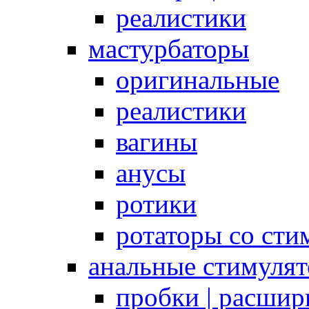
реалистики
мастурбаторы
оригинальные
реалистики
вагины
анусы
ротики
ротаторы со сти
анальные стимуля
пробки | расшир