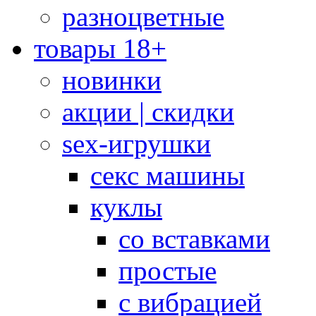
разноцветные
товары 18+
новинки
акции | скидки
sex-игрушки
секс машины
куклы
со вставками
простые
с вибрацией