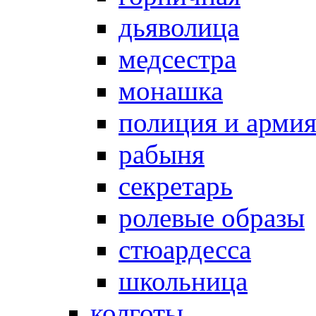
дьяволица
медсестра
монашка
полиция и арми
рабыня
секретарь
ролевые образы
стюардесса
школьница
колготы