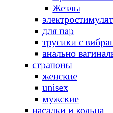
Жезлы
электростимуля
для пар
трусики с вибра
анально вагинал
страпоны
женские
unisex
мужские
насадки и кольца