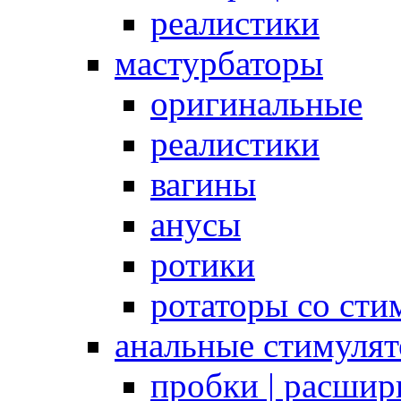
реалистики
мастурбаторы
оригинальные
реалистики
вагины
анусы
ротики
ротаторы со сти
анальные стимуля
пробки | расшир