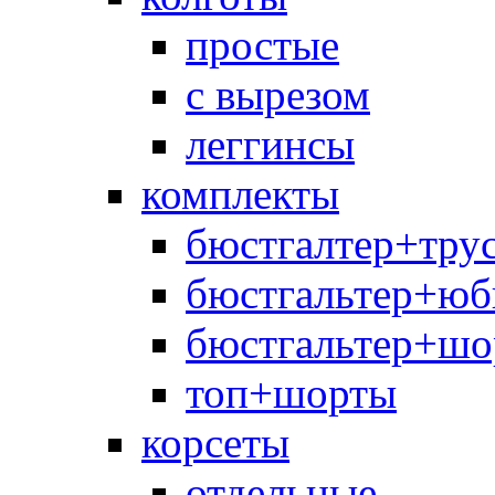
простые
с вырезом
леггинсы
комплекты
бюстгалтер+тру
бюстгальтер+юб
бюстгальтер+шо
топ+шорты
корсеты
отдельные