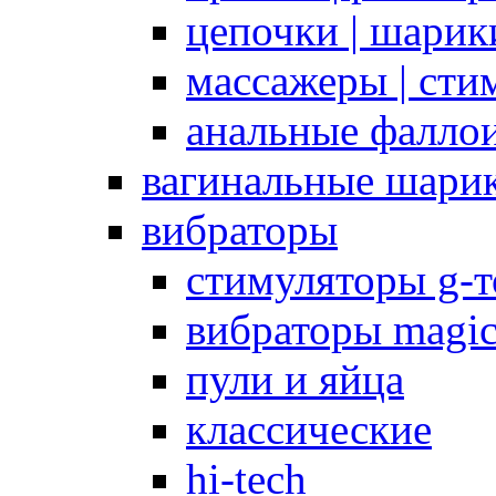
цепочки | шарики
массажеры | сти
анальные фалло
вагинальные шари
вибраторы
стимуляторы g-
вибраторы magi
пули и яйца
классические
hi-tech