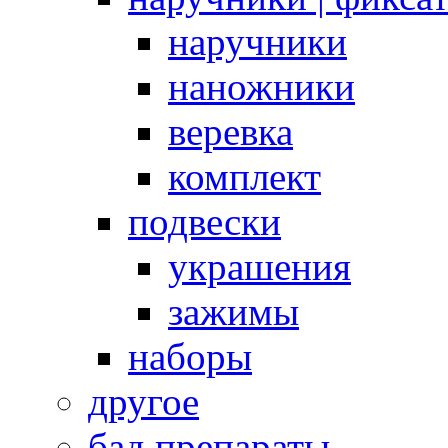
наручники
наножники
веревка
комплект
подвески
украшения
зажимы
наборы
другое
бад препараты