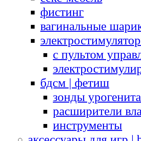
фистинг
вагинальные шарик
электростимулято
с пультом управ
электростимули
бдсм | фетиш
зонды урогенит
расширители вл
инструменты
аксессуары для игр |