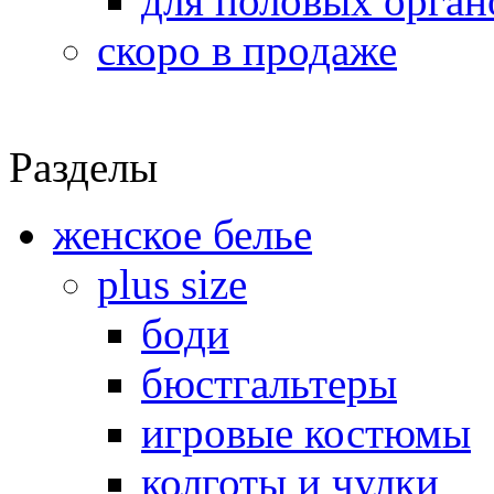
для половых орган
скоро в продаже
Разделы
женское белье
plus size
боди
бюстгальтеры
игровые костюмы
колготы и чулки