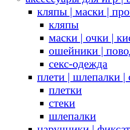
кляпы | маски | пр
кляпы
маски | очки | к
ошейники | пово
секс-одежда
плети | шлепалки |
плетки
стеки
шлепалки
наручники | фикса