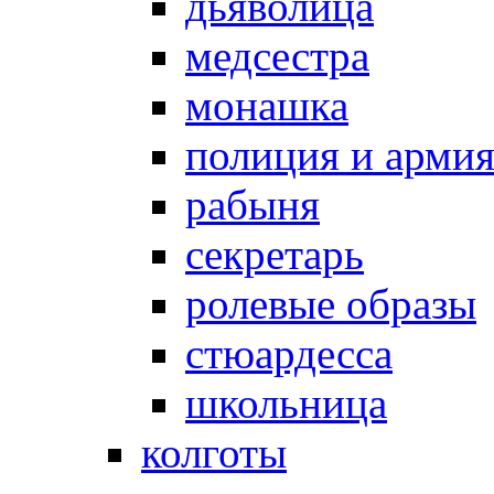
дьяволица
медсестра
монашка
полиция и арми
рабыня
секретарь
ролевые образы
стюардесса
школьница
колготы