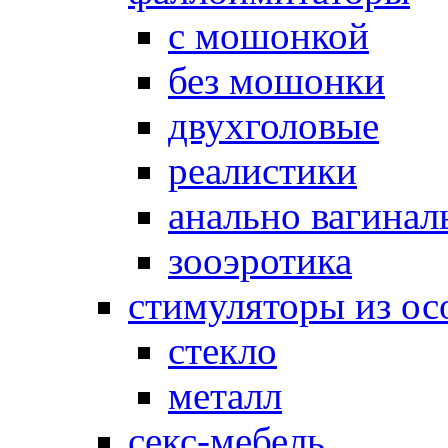
с мошонкой
без мошонки
двухголовые
реалистики
анально вагинал
зооэротика
стимуляторы из ос
стекло
металл
секс-мебель