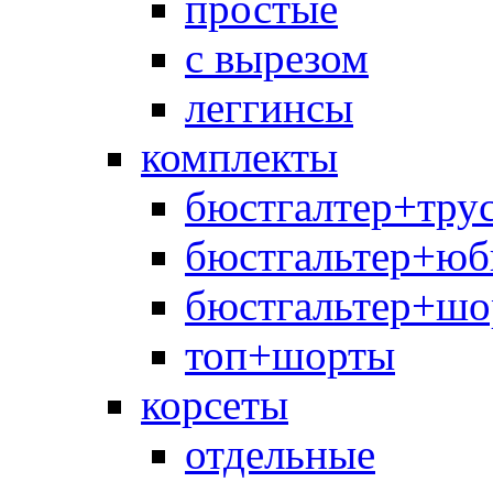
простые
с вырезом
леггинсы
комплекты
бюстгалтер+тру
бюстгальтер+юб
бюстгальтер+шо
топ+шорты
корсеты
отдельные