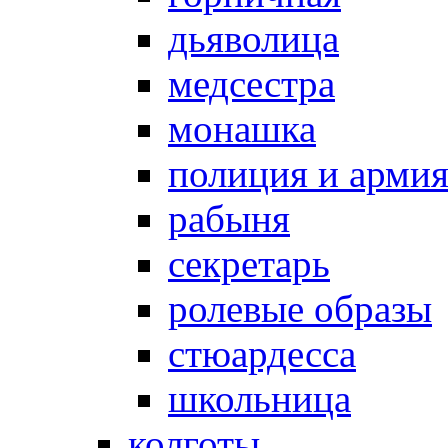
дьяволица
медсестра
монашка
полиция и арми
рабыня
секретарь
ролевые образы
стюардесса
школьница
колготы