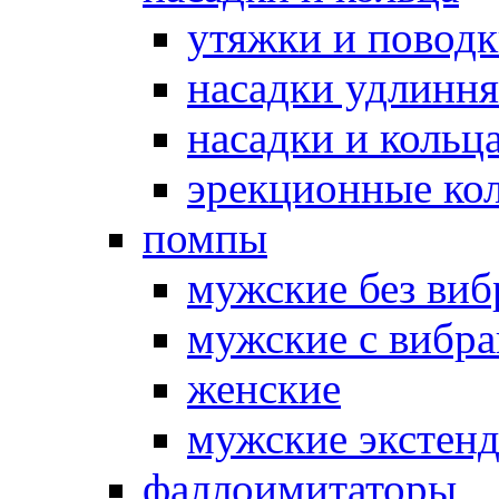
утяжки и повод
насадки удлинн
насадки и коль
эрекционные кол
помпы
мужские без ви
мужские с вибр
женские
мужские экстен
фаллоимитаторы