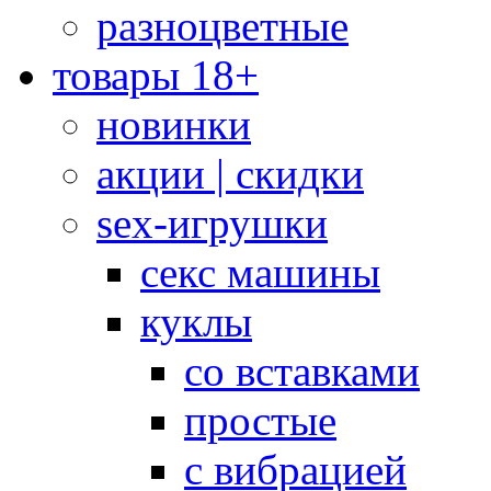
разноцветные
товары 18+
новинки
акции | скидки
sex-игрушки
секс машины
куклы
со вставками
простые
с вибрацией