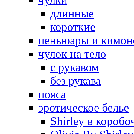
длинные
короткие
пеньюары и кимон
чулок на тело
с рукавом
без рукава
пояса
эротическое белье
Shirley в коробо