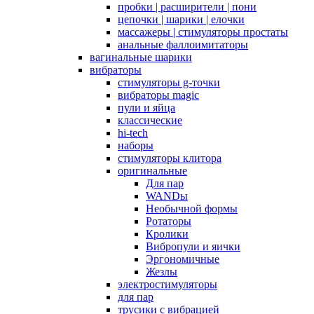
пробки | расширители | пони
цепочки | шарики | елочки
массажеры | стимуляторы простаты
анальные фаллоимитаторы
вагинальные шарики
вибраторы
стимуляторы g-точки
вибраторы magic
пули и яйца
классические
hi-tech
наборы
стимуляторы клитора
оригинальные
Для пар
WANDы
Необычной формы
Ротаторы
Кролики
Вибропули и яички
Эргономичные
Жезлы
электростимуляторы
для пар
трусики с вибрацией