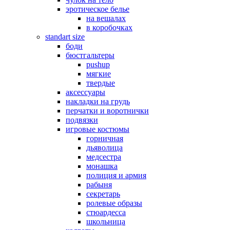
эротическое белье
на вешалах
в коробочках
standart size
боди
бюстгальтеры
pushup
мягкие
твердые
аксессуары
накладки на грудь
перчатки и воротнички
подвязки
игровые костюмы
горничная
дьяволица
медсестра
монашка
полиция и армия
рабыня
секретарь
ролевые образы
стюардесса
школьница