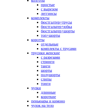
колготы
простые
с вырезом
леггинсы
комплекты
бюстгалтер+трусы
бюстгальтер+юбка
бюстгальтер+шорты
топ+шорты
корсеты
отдельные
комплекты с трусами
трусики женские
с разрезами
стринги
танги
шорты
полушорты
слипы
тонги
чулки
длинные
короткие
пеньюары и кимоно
чулок на тело