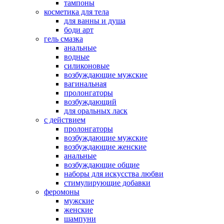
тампоны
косметика для тела
для ванны и душа
боди арт
гель смазка
анальные
водные
силиконовые
возбуждающие мужские
вагинальная
пролонгаторы
возбуждающий
для оральных ласк
с действием
пролонгаторы
возбуждающие мужские
возбуждающие женские
анальные
возбуждающие общие
наборы для искусства любви
стимулирующие добавки
феромоны
мужские
женские
шампуни