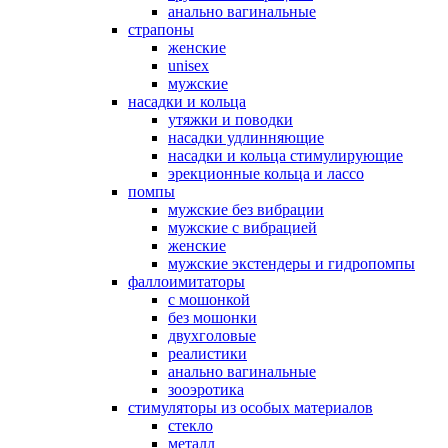
анально вагинальные
страпоны
женские
unisex
мужские
насадки и кольца
утяжки и поводки
насадки удлинняющие
насадки и кольца стимулирующие
эрекционные кольца и лассо
помпы
мужские без вибрации
мужские с вибрацией
женские
мужские экстендеры и гидропомпы
фаллоимитаторы
с мошонкой
без мошонки
двухголовые
реалистики
анально вагинальные
зооэротика
стимуляторы из особых материалов
стекло
металл