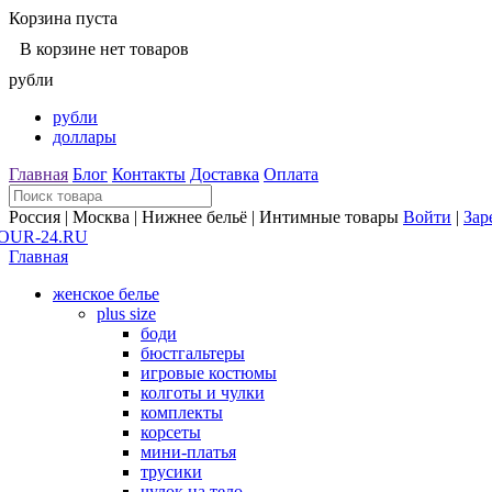
Корзина пуста
В корзине нет товаров
рубли
рубли
доллары
Главная
Блог
Контакты
Доставка
Оплата
Россия | Москва | Нижнее бельё | Интимные товары
Войти
|
Зар
Главная
женское белье
plus size
боди
бюстгальтеры
игровые костюмы
колготы и чулки
комплекты
корсеты
мини-платья
трусики
чулок на тело