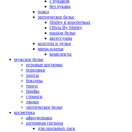
с рукавом
без рукава
пояса
эротическое белье
Shirley в коробочках
Olivia By Shirley
passion белье
аксессуары
колготы и чулки
мини-платья
комплекты
мужское белье
игровые костюмы
борцовки
хипсы
боксеры
тонги
брифы
стринги
джоки
эротическое белье
косметика
афродизиаки
интимная гигиена
для оральных ласк