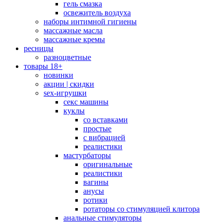
гель смазка
освежитель воздуха
наборы интимной гигиены
массажные масла
массажные кремы
ресницы
разноцветные
товары 18+
новинки
акции | скидки
sex-игрушки
секс машины
куклы
со вставками
простые
с вибрацией
реалистики
мастурбаторы
оригинальные
реалистики
вагины
анусы
ротики
ротаторы со стимуляцией клитора
анальные стимуляторы