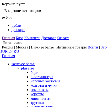
Корзина пуста
В корзине нет товаров
рубли
рубли
доллары
Главная
Блог
Контакты
Доставка
Оплата
Россия | Москва | Нижнее бельё | Интимные товары
Войти
|
Зар
Главная
женское белье
plus size
боди
бюстгальтеры
игровые костюмы
колготы и чулки
комплекты
корсеты
мини-платья
трусики
чулок на тело