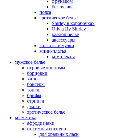
с рукавом
без рукава
пояса
эротическое белье
Shirley в коробочках
Olivia By Shirley
passion белье
аксессуары
колготы и чулки
мини-платья
комплекты
мужское белье
игровые костюмы
борцовки
хипсы
боксеры
тонги
брифы
стринги
джоки
эротическое белье
косметика
афродизиаки
интимная гигиена
для оральных ласк