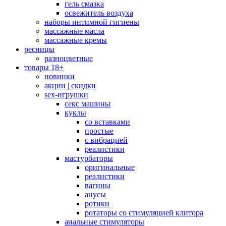
гель смазка
освежитель воздуха
наборы интимной гигиены
массажные масла
массажные кремы
ресницы
разноцветные
товары 18+
новинки
акции | скидки
sex-игрушки
секс машины
куклы
со вставками
простые
с вибрацией
реалистики
мастурбаторы
оригинальные
реалистики
вагины
анусы
ротики
ротаторы со стимуляцией клитора
анальные стимуляторы