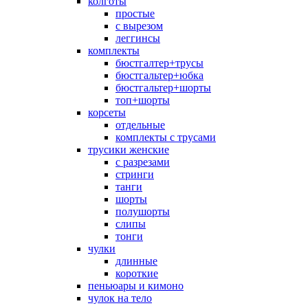
колготы
простые
с вырезом
леггинсы
комплекты
бюстгалтер+трусы
бюстгальтер+юбка
бюстгальтер+шорты
топ+шорты
корсеты
отдельные
комплекты с трусами
трусики женские
с разрезами
стринги
танги
шорты
полушорты
слипы
тонги
чулки
длинные
короткие
пеньюары и кимоно
чулок на тело