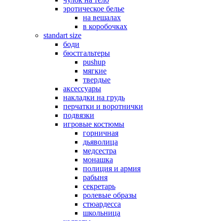
эротическое белье
на вешалах
в коробочках
standart size
боди
бюстгальтеры
pushup
мягкие
твердые
аксессуары
накладки на грудь
перчатки и воротнички
подвязки
игровые костюмы
горничная
дьяволица
медсестра
монашка
полиция и армия
рабыня
секретарь
ролевые образы
стюардесса
школьница