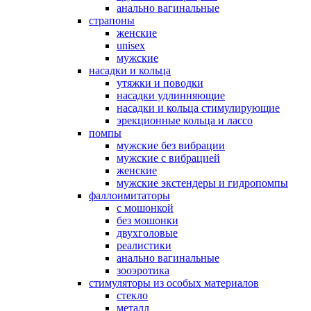
анально вагинальные
страпоны
женские
unisex
мужские
насадки и кольца
утяжки и поводки
насадки удлинняющие
насадки и кольца стимулирующие
эрекционные кольца и лассо
помпы
мужские без вибрации
мужские с вибрацией
женские
мужские экстендеры и гидропомпы
фаллоимитаторы
с мошонкой
без мошонки
двухголовые
реалистики
анально вагинальные
зооэротика
стимуляторы из особых материалов
стекло
металл