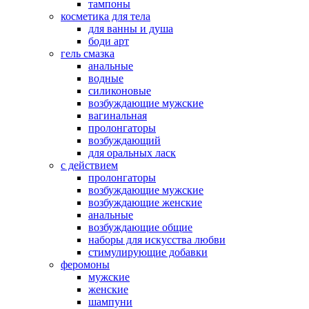
тампоны
косметика для тела
для ванны и душа
боди арт
гель смазка
анальные
водные
силиконовые
возбуждающие мужские
вагинальная
пролонгаторы
возбуждающий
для оральных ласк
с действием
пролонгаторы
возбуждающие мужские
возбуждающие женские
анальные
возбуждающие общие
наборы для искусства любви
стимулирующие добавки
феромоны
мужские
женские
шампуни