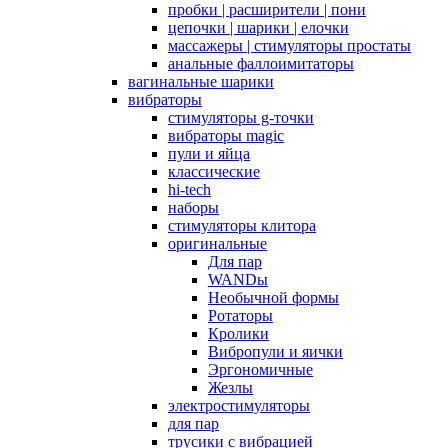
пробки | расширители | пони
цепочки | шарики | елочки
массажеры | стимуляторы простаты
анальные фаллоимитаторы
вагинальные шарики
вибраторы
стимуляторы g-точки
вибраторы magic
пули и яйца
классические
hi-tech
наборы
стимуляторы клитора
оригинальные
Для пар
WANDы
Необычной формы
Ротаторы
Кролики
Вибропули и яички
Эргономичные
Жезлы
электростимуляторы
для пар
трусики с вибрацией