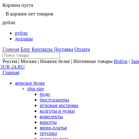
Корзина пуста
В корзине нет товаров
рубли
рубли
доллары
Главная
Блог
Контакты
Доставка
Оплата
Россия | Москва | Нижнее бельё | Интимные товары
Войти
|
Зар
Главная
женское белье
plus size
боди
бюстгальтеры
игровые костюмы
колготы и чулки
комплекты
корсеты
мини-платья
трусики
чулок на тело