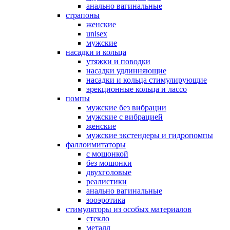
анально вагинальные
страпоны
женские
unisex
мужские
насадки и кольца
утяжки и поводки
насадки удлинняющие
насадки и кольца стимулирующие
эрекционные кольца и лассо
помпы
мужские без вибрации
мужские с вибрацией
женские
мужские экстендеры и гидропомпы
фаллоимитаторы
с мошонкой
без мошонки
двухголовые
реалистики
анально вагинальные
зооэротика
стимуляторы из особых материалов
стекло
металл