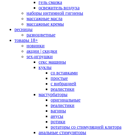
гель смазка
освежитель воздуха
наборы интимной гигиены
массажные масла
массажные кремы
ресницы
разноцветные
товары 18+
новинки
акции | скидки
sex-игрушки
секс машины
куклы
со вставками
простые
с вибрацией
реалистики
мастурбаторы
оригинальные
реалистики
вагины
анусы
ротики
ротаторы со стимуляцией клитора
анальные стимуляторы