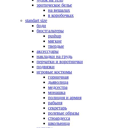
эротическое белье
на вешалах
в коробочках
standart size
боди
бюстгальтеры
pushup
мягкие
твердые
аксессуары
накладки на грудь
перчатки и воротнички
подвязки
игровые костюмы
горничная
дьяволица
медсестра
монашка
полиция и армия
рабыня
секретарь
ролевые образы
стюардесса
школьница