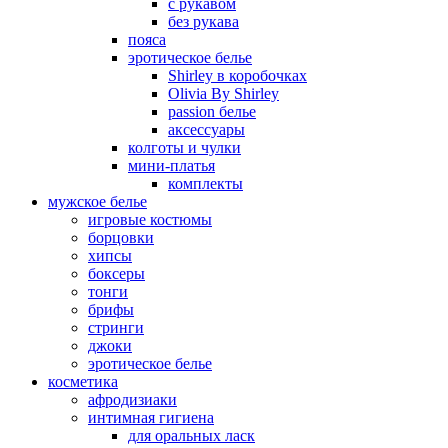
с рукавом
без рукава
пояса
эротическое белье
Shirley в коробочках
Olivia By Shirley
passion белье
аксессуары
колготы и чулки
мини-платья
комплекты
мужское белье
игровые костюмы
борцовки
хипсы
боксеры
тонги
брифы
стринги
джоки
эротическое белье
косметика
афродизиаки
интимная гигиена
для оральных ласк