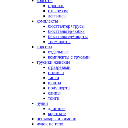
колготы
простые
с вырезом
леггинсы
комплекты
бюстгалтер+трусы
бюстгальтер+юбка
бюстгальтер+шорты
топ+шорты
корсеты
отдельные
комплекты с трусами
трусики женские
с разрезами
стринги
танги
шорты
полушорты
слипы
тонги
чулки
длинные
короткие
пеньюары и кимоно
чулок на тело