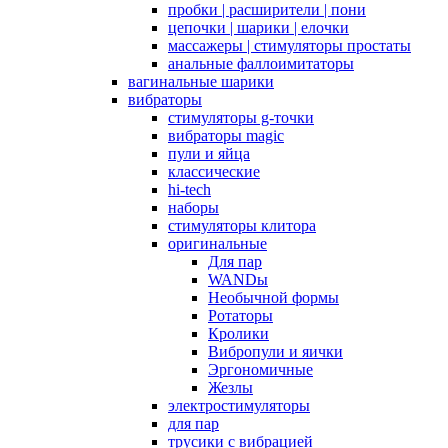
пробки | расширители | пони
цепочки | шарики | елочки
массажеры | стимуляторы простаты
анальные фаллоимитаторы
вагинальные шарики
вибраторы
стимуляторы g-точки
вибраторы magic
пули и яйца
классические
hi-tech
наборы
стимуляторы клитора
оригинальные
Для пар
WANDы
Необычной формы
Ротаторы
Кролики
Вибропули и яички
Эргономичные
Жезлы
электростимуляторы
для пар
трусики с вибрацией