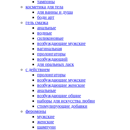
тампоны
косметика для тела
для ванны и душа
боди арт
гель смазка
анальные
водные
силиконовые
возбуждающие мужские
вагинальная
пролонгаторы
возбуждающий
для оральных ласк
с действием
пролонгаторы
возбуждающие мужские
возбуждающие женские
анальные
возбуждающие общие
наборы для искусства любви
стимулирующие добавки
феромоны
мужские
женские
шампуни