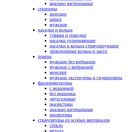
анально вагинальные
страпоны
женские
unisex
мужские
насадки и кольца
утяжки и поводки
насадки удлинняющие
насадки и кольца стимулирующие
эрекционные кольца и лассо
помпы
мужские без вибрации
мужские с вибрацией
женские
мужские экстендеры и гидропомпы
фаллоимитаторы
с мошонкой
без мошонки
двухголовые
реалистики
анально вагинальные
зооэротика
стимуляторы из особых материалов
стекло
металл