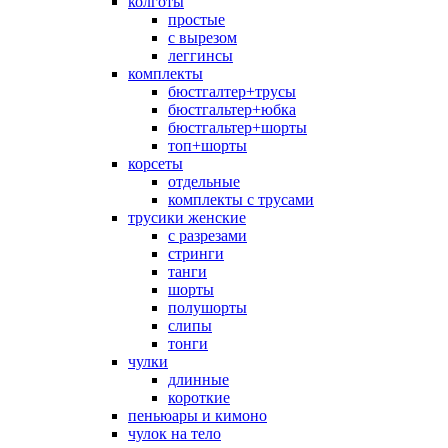
колготы
простые
с вырезом
леггинсы
комплекты
бюстгалтер+трусы
бюстгальтер+юбка
бюстгальтер+шорты
топ+шорты
корсеты
отдельные
комплекты с трусами
трусики женские
с разрезами
стринги
танги
шорты
полушорты
слипы
тонги
чулки
длинные
короткие
пеньюары и кимоно
чулок на тело