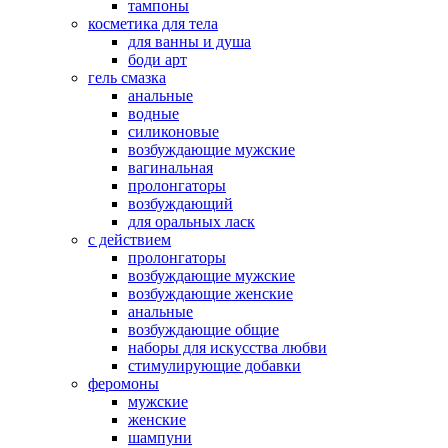
тампоны
косметика для тела
для ванны и душа
боди арт
гель смазка
анальные
водные
силиконовые
возбуждающие мужские
вагинальная
пролонгаторы
возбуждающий
для оральных ласк
с действием
пролонгаторы
возбуждающие мужские
возбуждающие женские
анальные
возбуждающие общие
наборы для искусства любви
стимулирующие добавки
феромоны
мужские
женские
шампуни