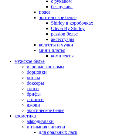
с рукавом
без рукава
пояса
эротическое белье
Shirley в коробочках
Olivia By Shirley
passion белье
аксессуары
колготы и чулки
мини-платья
комплекты
мужское белье
игровые костюмы
борцовки
хипсы
боксеры
тонги
брифы
стринги
джоки
эротическое белье
косметика
афродизиаки
интимная гигиена
для оральных ласк