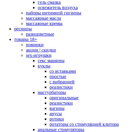
гель смазка
освежитель воздуха
наборы интимной гигиены
массажные масла
массажные кремы
ресницы
разноцветные
товары 18+
новинки
акции | скидки
sex-игрушки
секс машины
куклы
со вставками
простые
с вибрацией
реалистики
мастурбаторы
оригинальные
реалистики
вагины
анусы
ротики
ротаторы со стимуляцией клитора
анальные стимуляторы