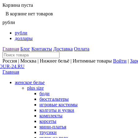
Корзина пуста
В корзине нет товаров
рубли
рубли
доллары
Главная
Блог
Контакты
Доставка
Оплата
Россия | Москва | Нижнее бельё | Интимные товары
Войти
|
Зар
Главная
женское белье
plus size
боди
бюстгальтеры
игровые костюмы
колготы и чулки
комплекты
корсеты
мини-платья
трусики
чулок на тело