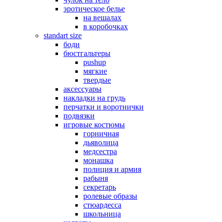
эротическое белье
на вешалах
в коробочках
standart size
боди
бюстгальтеры
pushup
мягкие
твердые
аксессуары
накладки на грудь
перчатки и воротнички
подвязки
игровые костюмы
горничная
дьяволица
медсестра
монашка
полиция и армия
рабыня
секретарь
ролевые образы
стюардесса
школьница