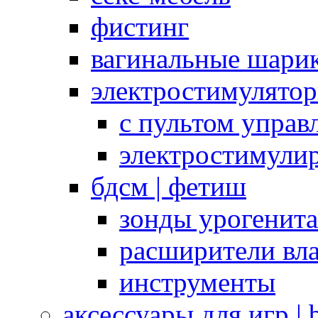
фистинг
вагинальные шарик
электростимулято
с пультом управ
электростимули
бдсм | фетиш
зонды урогенит
расширители вл
инструменты
аксессуары для игр |