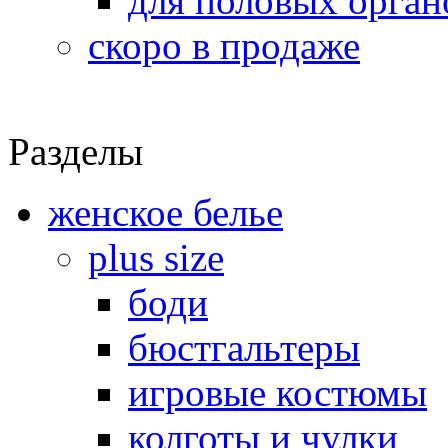
для половых орган
скоро в продаже
Разделы
женское белье
plus size
боди
бюстгальтеры
игровые костюмы
колготы и чулки