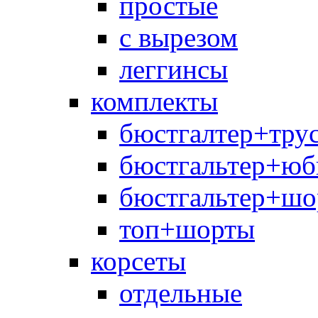
простые
с вырезом
леггинсы
комплекты
бюстгалтер+тру
бюстгальтер+юб
бюстгальтер+шо
топ+шорты
корсеты
отдельные