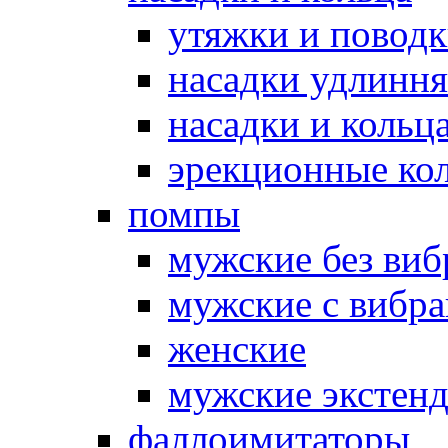
утяжки и повод
насадки удлинн
насадки и коль
эрекционные кол
помпы
мужские без ви
мужские с вибр
женские
мужские экстен
фаллоимитаторы