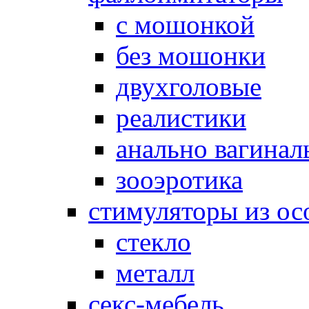
с мошонкой
без мошонки
двухголовые
реалистики
анально вагинал
зооэротика
стимуляторы из ос
стекло
металл
секс-мебель