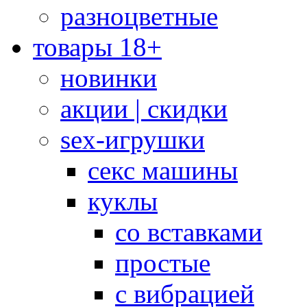
разноцветные
товары 18+
новинки
акции | скидки
sex-игрушки
секс машины
куклы
со вставками
простые
с вибрацией