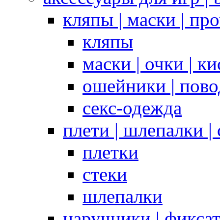
кляпы | маски | пр
кляпы
маски | очки | к
ошейники | пово
секс-одежда
плети | шлепалки |
плетки
стеки
шлепалки
наручники | фикса