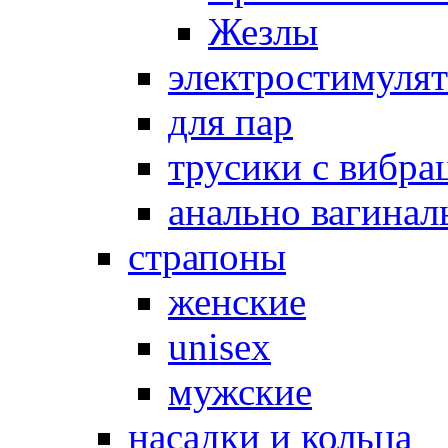
Жезлы
электростимуля
для пар
трусики с вибра
анально вагинал
страпоны
женские
unisex
мужские
насадки и кольца