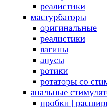
реалистики
мастурбаторы
оригинальные
реалистики
вагины
анусы
ротики
ротаторы со сти
анальные стимуля
пробки | расшир