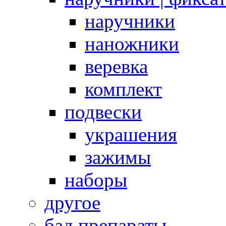
наручники
наножники
веревка
комплект
подвески
украшения
зажимы
наборы
другое
бад препараты