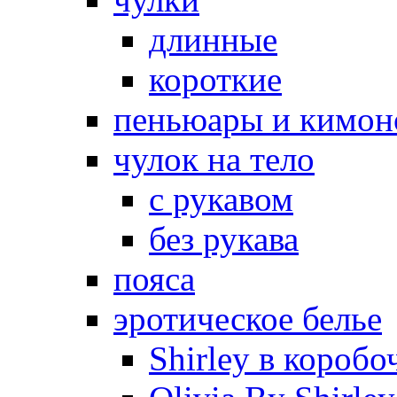
длинные
короткие
пеньюары и кимон
чулок на тело
с рукавом
без рукава
пояса
эротическое белье
Shirley в коробо