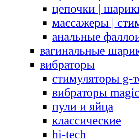
цепочки | шарики
массажеры | сти
анальные фалло
вагинальные шари
вибраторы
стимуляторы g-
вибраторы magi
пули и яйца
классические
hi-tech