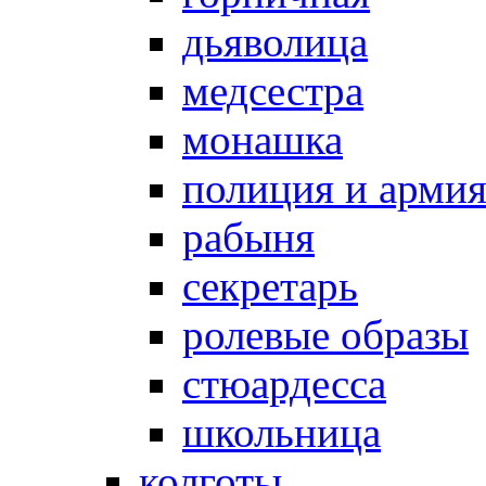
дьяволица
медсестра
монашка
полиция и арми
рабыня
секретарь
ролевые образы
стюардесса
школьница
колготы