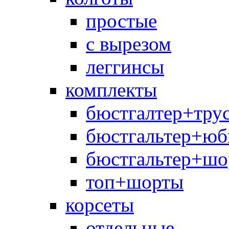
простые
с вырезом
леггинсы
комплекты
бюстгалтер+тру
бюстгальтер+юб
бюстгальтер+шо
топ+шорты
корсеты
отдельные