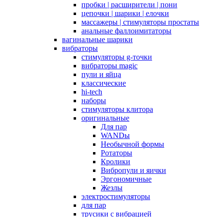
пробки | расширители | пони
цепочки | шарики | елочки
массажеры | стимуляторы простаты
анальные фаллоимитаторы
вагинальные шарики
вибраторы
стимуляторы g-точки
вибраторы magic
пули и яйца
классические
hi-tech
наборы
стимуляторы клитора
оригинальные
Для пар
WANDы
Необычной формы
Ротаторы
Кролики
Вибропули и яички
Эргономичные
Жезлы
электростимуляторы
для пар
трусики с вибрацией