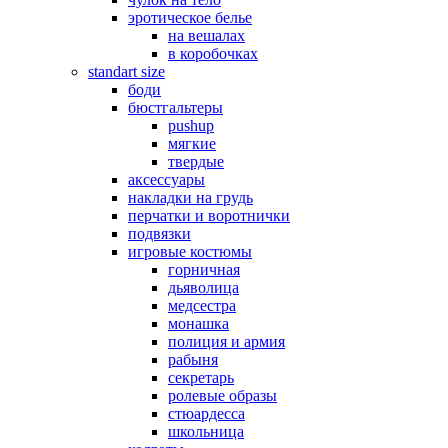
эротическое белье
на вешалах
в коробочках
standart size
боди
бюстгальтеры
pushup
мягкие
твердые
аксессуары
накладки на грудь
перчатки и воротнички
подвязки
игровые костюмы
горничная
дьяволица
медсестра
монашка
полиция и армия
рабыня
секретарь
ролевые образы
стюардесса
школьница