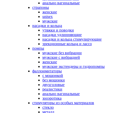
анально вагинальные
страпоны
женские
unisex
мужские
насадки и кольца
утяжки и поводки
насадки удлинняющие
насадки и кольца стимулирующие
эрекционные кольца и лассо
помпы
мужские без вибрации
мужские с вибрацией
женские
мужские экстендеры и гидропомпы
фаллоимитаторы
с мошонкой
без мошонки
двухголовые
реалистики
анально вагинальные
зооэротика
стимуляторы из особых материалов
стекло
металл