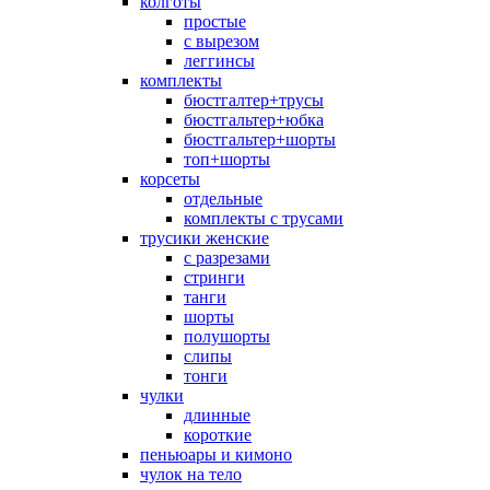
колготы
простые
с вырезом
леггинсы
комплекты
бюстгалтер+трусы
бюстгальтер+юбка
бюстгальтер+шорты
топ+шорты
корсеты
отдельные
комплекты с трусами
трусики женские
с разрезами
стринги
танги
шорты
полушорты
слипы
тонги
чулки
длинные
короткие
пеньюары и кимоно
чулок на тело