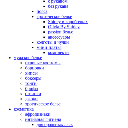
с рукавом
без рукава
пояса
эротическое белье
Shirley в коробочках
Olivia By Shirley
passion белье
аксессуары
колготы и чулки
мини-платья
комплекты
мужское белье
игровые костюмы
борцовки
хипсы
боксеры
тонги
брифы
стринги
джоки
эротическое белье
косметика
афродизиаки
интимная гигиена
для оральных ласк