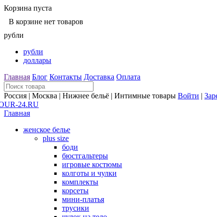
Корзина пуста
В корзине нет товаров
рубли
рубли
доллары
Главная
Блог
Контакты
Доставка
Оплата
Россия | Москва | Нижнее бельё | Интимные товары
Войти
|
Зар
Главная
женское белье
plus size
боди
бюстгальтеры
игровые костюмы
колготы и чулки
комплекты
корсеты
мини-платья
трусики
чулок на тело