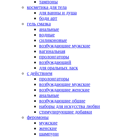
тампоны
косметика для тела
для ванны и душа
боди арт
гель смазка
анальные
водные
силиконовые
возбуждающие мужские
вагинальная
пролонгаторы
возбуждающий
для оральных ласк
с действием
пролонгаторы
возбуждающие мужские
возбуждающие женские
анальные
возбуждающие общие
наборы для искусства любви
стимулирующие добавки
феромоны
мужские
женские
шампуни