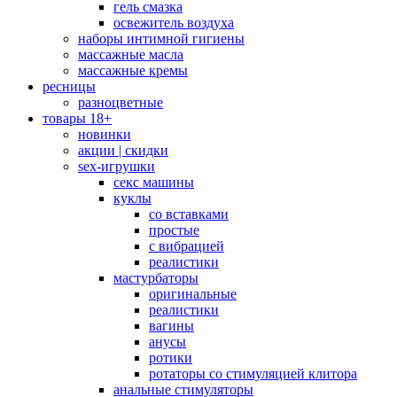
гель смазка
освежитель воздуха
наборы интимной гигиены
массажные масла
массажные кремы
ресницы
разноцветные
товары 18+
новинки
акции | скидки
sex-игрушки
секс машины
куклы
со вставками
простые
с вибрацией
реалистики
мастурбаторы
оригинальные
реалистики
вагины
анусы
ротики
ротаторы со стимуляцией клитора
анальные стимуляторы