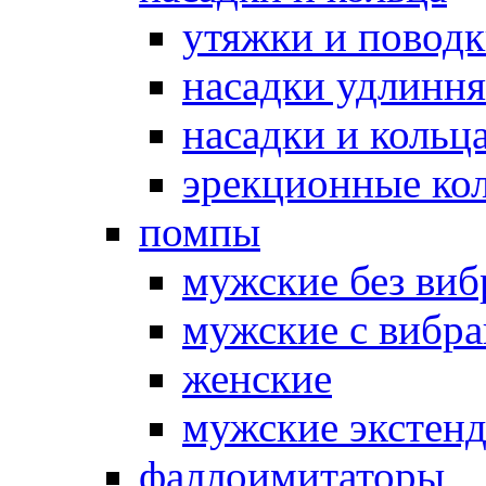
утяжки и повод
насадки удлинн
насадки и коль
эрекционные кол
помпы
мужские без ви
мужские с вибр
женские
мужские экстен
фаллоимитаторы