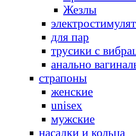
Жезлы
электростимуля
для пар
трусики с вибра
анально вагинал
страпоны
женские
unisex
мужские
насадки и кольца