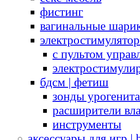
фистинг
вагинальные шарик
электростимулято
с пультом управ
электростимули
бдсм | фетиш
зонды урогенит
расширители вл
инструменты
аксессуары для игр |