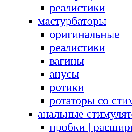
реалистики
мастурбаторы
оригинальные
реалистики
вагины
анусы
ротики
ротаторы со сти
анальные стимуля
пробки | расшир