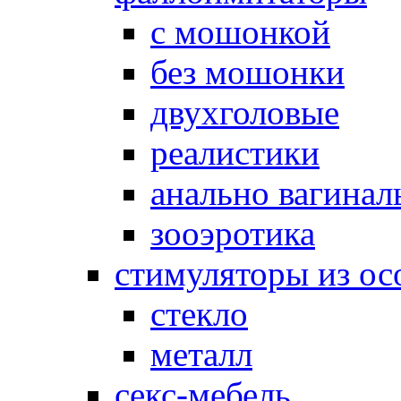
с мошонкой
без мошонки
двухголовые
реалистики
анально вагинал
зооэротика
стимуляторы из ос
стекло
металл
секс-мебель