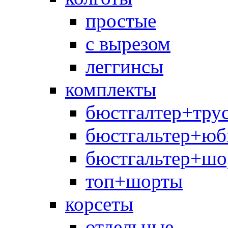
простые
с вырезом
леггинсы
комплекты
бюстгалтер+тру
бюстгальтер+юб
бюстгальтер+шо
топ+шорты
корсеты
отдельные