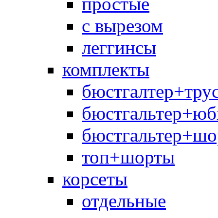
простые
с вырезом
леггинсы
комплекты
бюстгалтер+тру
бюстгальтер+юб
бюстгальтер+шо
топ+шорты
корсеты
отдельные