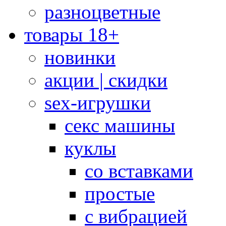
разноцветные
товары 18+
новинки
акции | скидки
sex-игрушки
секс машины
куклы
со вставками
простые
с вибрацией