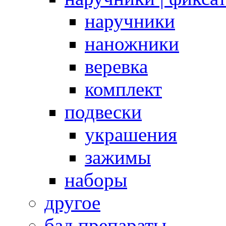
наручники
наножники
веревка
комплект
подвески
украшения
зажимы
наборы
другое
бад препараты