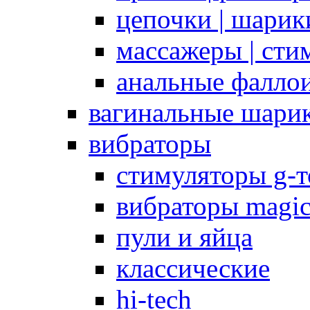
цепочки | шарики
массажеры | сти
анальные фалло
вагинальные шари
вибраторы
стимуляторы g-
вибраторы magi
пули и яйца
классические
hi-tech