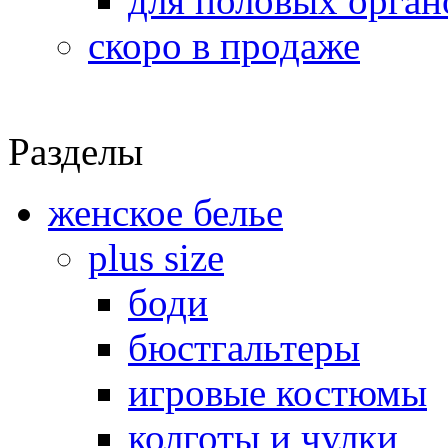
для половых орган
скоро в продаже
Разделы
женское белье
plus size
боди
бюстгальтеры
игровые костюмы
колготы и чулки