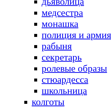
дьяволица
медсестра
монашка
полиция и арми
рабыня
секретарь
ролевые образы
стюардесса
школьница
колготы