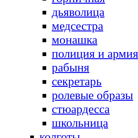
дьяволица
медсестра
монашка
полиция и арми
рабыня
секретарь
ролевые образы
стюардесса
школьница
колготы