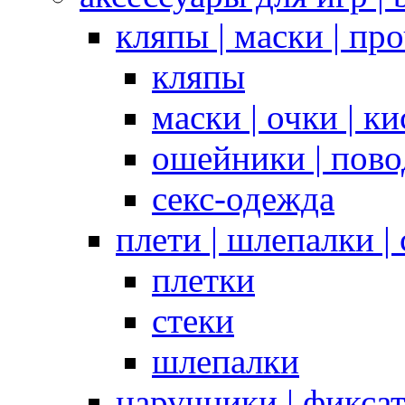
кляпы | маски | пр
кляпы
маски | очки | к
ошейники | пово
секс-одежда
плети | шлепалки |
плетки
стеки
шлепалки
наручники | фикса