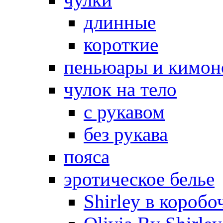
длинные
короткие
пеньюары и кимон
чулок на тело
с рукавом
без рукава
пояса
эротическое белье
Shirley в коробо