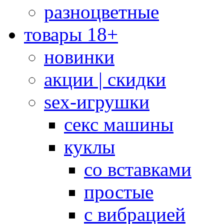
разноцветные
товары 18+
новинки
акции | скидки
sex-игрушки
секс машины
куклы
со вставками
простые
с вибрацией