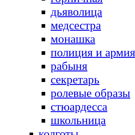
дьяволица
медсестра
монашка
полиция и арми
рабыня
секретарь
ролевые образы
стюардесса
школьница
колготы