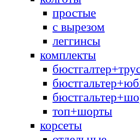
простые
с вырезом
леггинсы
комплекты
бюстгалтер+тру
бюстгальтер+юб
бюстгальтер+шо
топ+шорты
корсеты
отдельные