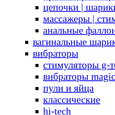
цепочки | шарики
массажеры | сти
анальные фалло
вагинальные шари
вибраторы
стимуляторы g-
вибраторы magi
пули и яйца
классические
hi-tech