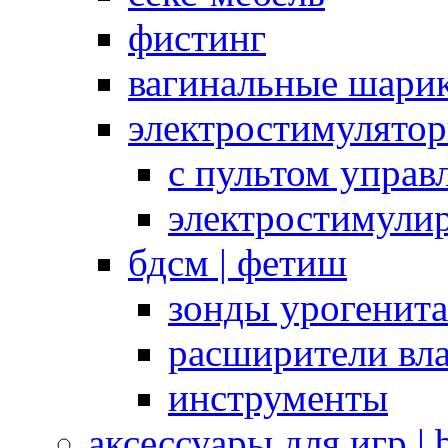
фистинг
вагинальные шарик
электростимулято
с пультом управ
электростимули
бдсм | фетиш
зонды урогенит
расширители вл
инструменты
аксессуары для игр |