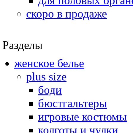
для половых орган
скоро в продаже
Разделы
женское белье
plus size
боди
бюстгальтеры
игровые костюмы
колготы и чулки