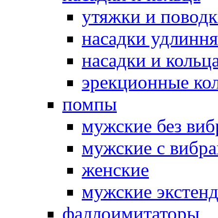
утяжки и повод
насадки удлинн
насадки и коль
эрекционные кол
помпы
мужские без ви
мужские с вибр
женские
мужские экстен
фаллоимитаторы