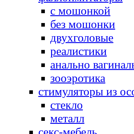
с мошонкой
без мошонки
двухголовые
реалистики
анально вагинал
зооэротика
стимуляторы из ос
стекло
металл
секс-мебель