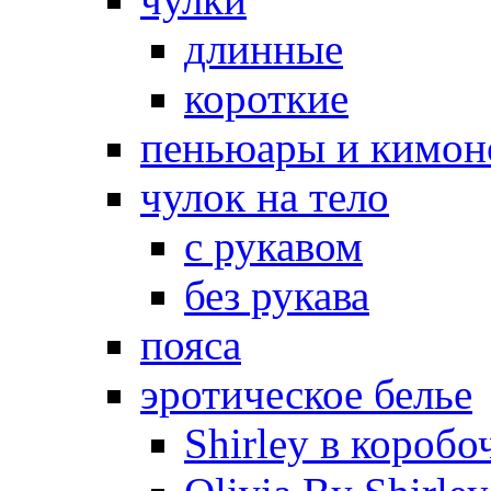
длинные
короткие
пеньюары и кимон
чулок на тело
с рукавом
без рукава
пояса
эротическое белье
Shirley в коробо