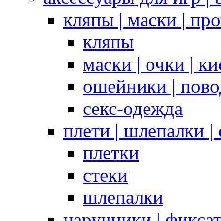
кляпы | маски | пр
кляпы
маски | очки | к
ошейники | пово
секс-одежда
плети | шлепалки |
плетки
стеки
шлепалки
наручники | фикса