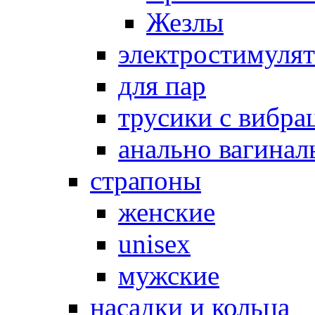
Жезлы
электростимуля
для пар
трусики с вибра
анально вагинал
страпоны
женские
unisex
мужские
насадки и кольца