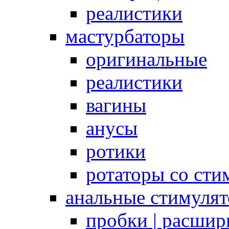
реалистики
мастурбаторы
оригинальные
реалистики
вагины
анусы
ротики
ротаторы со сти
анальные стимуля
пробки | расшир