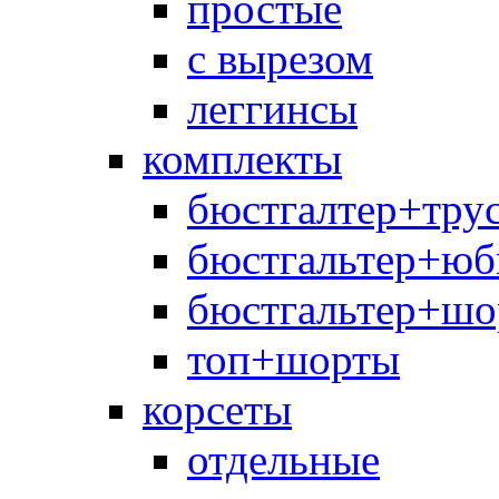
простые
с вырезом
леггинсы
комплекты
бюстгалтер+тру
бюстгальтер+юб
бюстгальтер+шо
топ+шорты
корсеты
отдельные