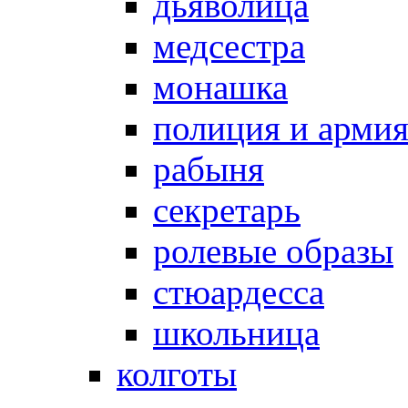
дьяволица
медсестра
монашка
полиция и арми
рабыня
секретарь
ролевые образы
стюардесса
школьница
колготы