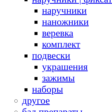
наручники
наножники
веревка
комплект
подвески
украшения
зажимы
наборы
другое
бад препараты