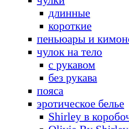
длинные
короткие
пеньюары и кимон
чулок на тело
с рукавом
без рукава
пояса
эротическое белье
Shirley в коробо