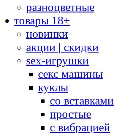
разноцветные
товары 18+
новинки
акции | скидки
sex-игрушки
секс машины
куклы
со вставками
простые
с вибрацией