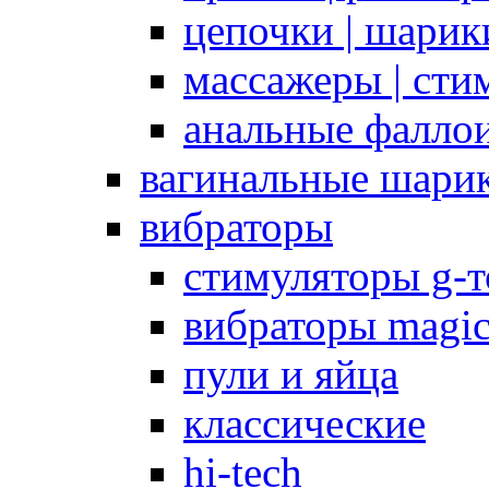
цепочки | шарики
массажеры | сти
анальные фалло
вагинальные шари
вибраторы
стимуляторы g-
вибраторы magi
пули и яйца
классические
hi-tech