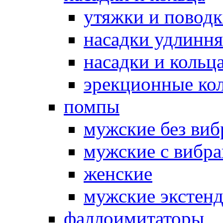
утяжки и повод
насадки удлинн
насадки и коль
эрекционные кол
помпы
мужские без ви
мужские с вибр
женские
мужские экстен
фаллоимитаторы