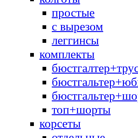
простые
с вырезом
леггинсы
комплекты
бюстгалтер+тру
бюстгальтер+юб
бюстгальтер+шо
топ+шорты
корсеты
отдельные