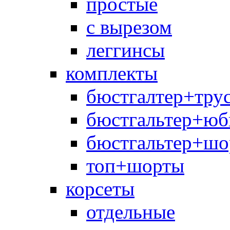
простые
с вырезом
леггинсы
комплекты
бюстгалтер+тру
бюстгальтер+юб
бюстгальтер+шо
топ+шорты
корсеты
отдельные