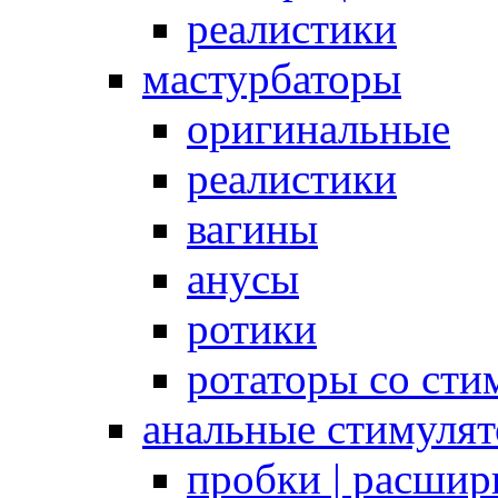
реалистики
мастурбаторы
оригинальные
реалистики
вагины
анусы
ротики
ротаторы со сти
анальные стимуля
пробки | расшир