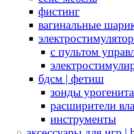
фистинг
вагинальные шарик
электростимулято
с пультом управ
электростимули
бдсм | фетиш
зонды урогенит
расширители вл
инструменты
аксессуары для игр |