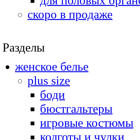
для половых орган
скоро в продаже
Разделы
женское белье
plus size
боди
бюстгальтеры
игровые костюмы
колготы и чулки