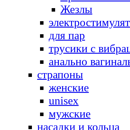
Жезлы
электростимуля
для пар
трусики с вибра
анально вагинал
страпоны
женские
unisex
мужские
насадки и кольца