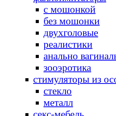
с мошонкой
без мошонки
двухголовые
реалистики
анально вагинал
зооэротика
стимуляторы из ос
стекло
металл
секс-мебель