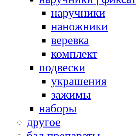
наручники
наножники
веревка
комплект
подвески
украшения
зажимы
наборы
другое
бад препараты