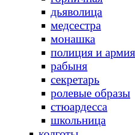
дьяволица
медсестра
монашка
полиция и арми
рабыня
секретарь
ролевые образы
стюардесса
школьница
колготы