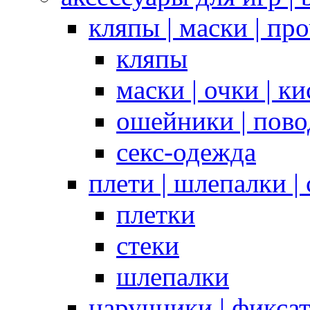
кляпы | маски | пр
кляпы
маски | очки | к
ошейники | пово
секс-одежда
плети | шлепалки |
плетки
стеки
шлепалки
наручники | фикса