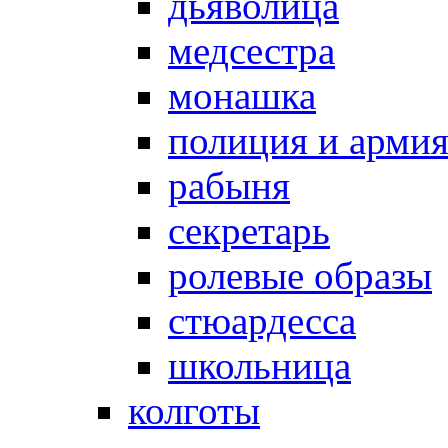
дьяволица
медсестра
монашка
полиция и арми
рабыня
секретарь
ролевые образы
стюардесса
школьница
колготы