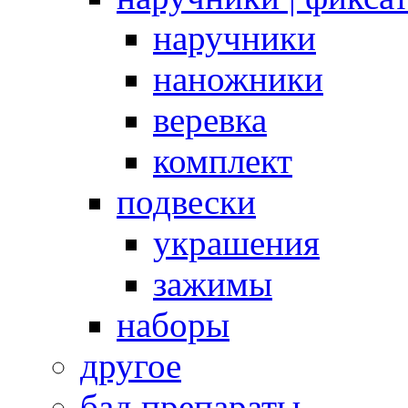
наручники
наножники
веревка
комплект
подвески
украшения
зажимы
наборы
другое
бад препараты