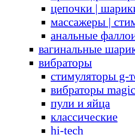
цепочки | шарики
массажеры | сти
анальные фалло
вагинальные шари
вибраторы
стимуляторы g-
вибраторы magi
пули и яйца
классические
hi-tech