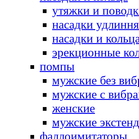
утяжки и повод
насадки удлинн
насадки и коль
эрекционные кол
помпы
мужские без ви
мужские с вибр
женские
мужские экстен
фаллоимитаторы