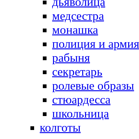
дьяволица
медсестра
монашка
полиция и арми
рабыня
секретарь
ролевые образы
стюардесса
школьница
колготы