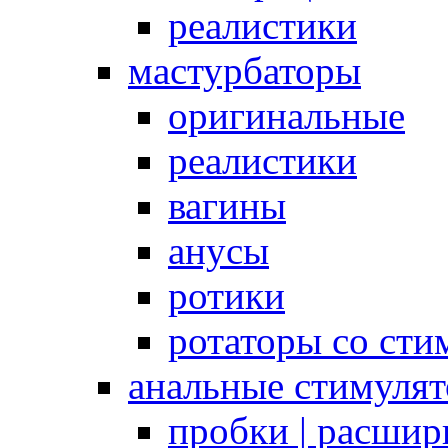
реалистики
мастурбаторы
оригинальные
реалистики
вагины
анусы
ротики
ротаторы со сти
анальные стимуля
пробки | расшир