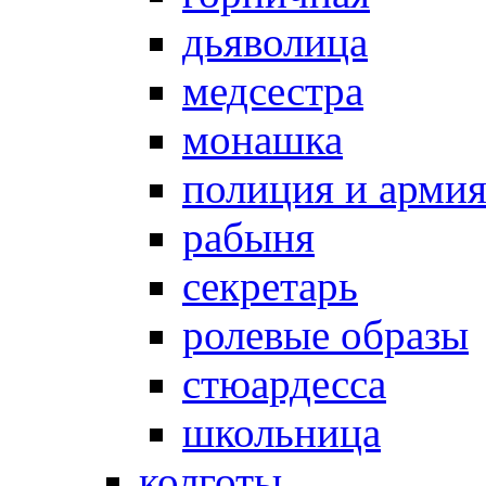
дьяволица
медсестра
монашка
полиция и арми
рабыня
секретарь
ролевые образы
стюардесса
школьница
колготы