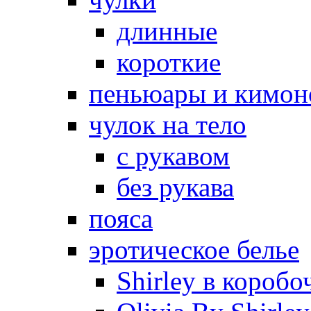
длинные
короткие
пеньюары и кимон
чулок на тело
с рукавом
без рукава
пояса
эротическое белье
Shirley в коробо