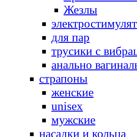
Жезлы
электростимуля
для пар
трусики с вибра
анально вагинал
страпоны
женские
unisex
мужские
насадки и кольца