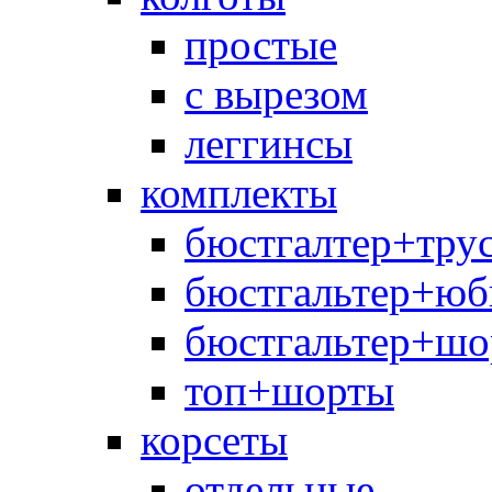
простые
с вырезом
леггинсы
комплекты
бюстгалтер+тру
бюстгальтер+юб
бюстгальтер+шо
топ+шорты
корсеты
отдельные