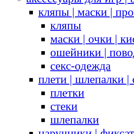
кляпы | маски | пр
кляпы
маски | очки | к
ошейники | пово
секс-одежда
плети | шлепалки |
плетки
стеки
шлепалки
наручники | фикса