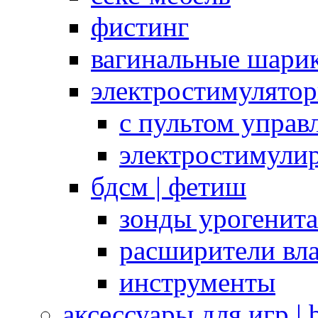
фистинг
вагинальные шарик
электростимулято
с пультом управ
электростимули
бдсм | фетиш
зонды урогенит
расширители вл
инструменты
аксессуары для игр |