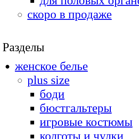
для половых орган
скоро в продаже
Разделы
женское белье
plus size
боди
бюстгальтеры
игровые костюмы
колготы и чулки