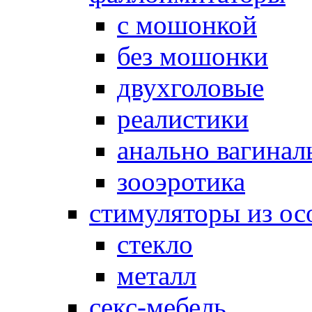
с мошонкой
без мошонки
двухголовые
реалистики
анально вагинал
зооэротика
стимуляторы из ос
стекло
металл
секс-мебель