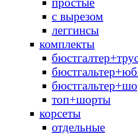
простые
с вырезом
леггинсы
комплекты
бюстгалтер+тру
бюстгальтер+юб
бюстгальтер+шо
топ+шорты
корсеты
отдельные