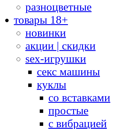
разноцветные
товары 18+
новинки
акции | скидки
sex-игрушки
секс машины
куклы
со вставками
простые
с вибрацией