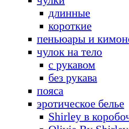
длинные
короткие
пеньюары и кимон
чулок на тело
с рукавом
без рукава
пояса
эротическое белье
Shirley в коробо