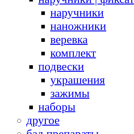
наручники
наножники
веревка
комплект
подвески
украшения
зажимы
наборы
другое
бад препараты