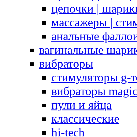
цепочки | шарики
массажеры | сти
анальные фалло
вагинальные шари
вибраторы
стимуляторы g-
вибраторы magi
пули и яйца
классические
hi-tech