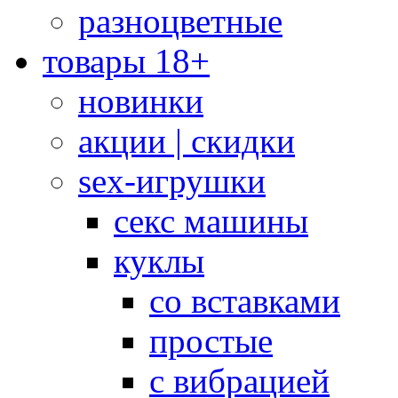
разноцветные
товары 18+
новинки
акции | скидки
sex-игрушки
секс машины
куклы
со вставками
простые
с вибрацией