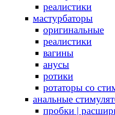
реалистики
мастурбаторы
оригинальные
реалистики
вагины
анусы
ротики
ротаторы со сти
анальные стимуля
пробки | расшир