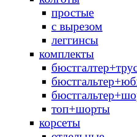
простые
с вырезом
леггинсы
комплекты
бюстгалтер+тру
бюстгальтер+юб
бюстгальтер+шо
топ+шорты
корсеты
отдельные