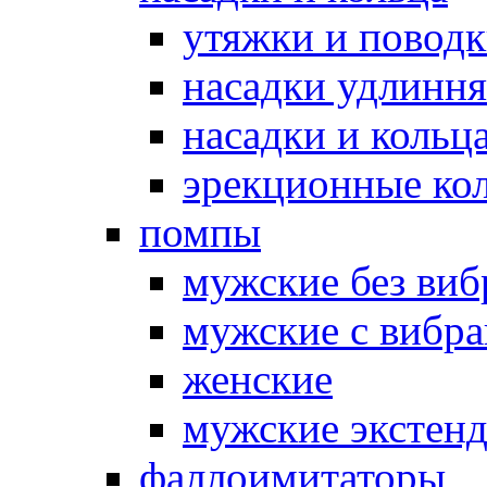
утяжки и повод
насадки удлинн
насадки и коль
эрекционные кол
помпы
мужские без ви
мужские с вибр
женские
мужские экстен
фаллоимитаторы