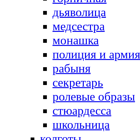
дьяволица
медсестра
монашка
полиция и арми
рабыня
секретарь
ролевые образы
стюардесса
школьница
колготы