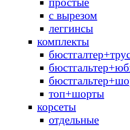
простые
с вырезом
леггинсы
комплекты
бюстгалтер+тру
бюстгальтер+юб
бюстгальтер+шо
топ+шорты
корсеты
отдельные