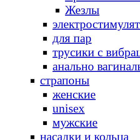
Жезлы
электростимуля
для пар
трусики с вибра
анально вагинал
страпоны
женские
unisex
мужские
насадки и кольца