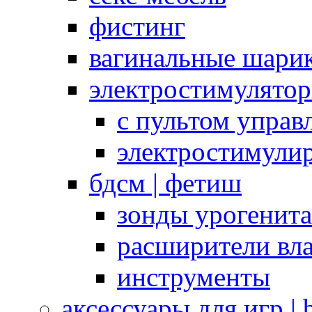
фистинг
вагинальные шарик
электростимулято
с пультом управ
электростимули
бдсм | фетиш
зонды урогенит
расширители вл
инструменты
аксессуары для игр |