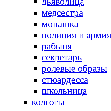
дьяволица
медсестра
монашка
полиция и арми
рабыня
секретарь
ролевые образы
стюардесса
школьница
колготы