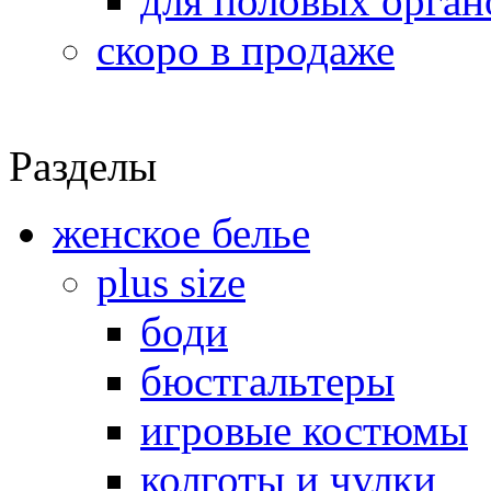
для половых орган
скоро в продаже
Разделы
женское белье
plus size
боди
бюстгальтеры
игровые костюмы
колготы и чулки