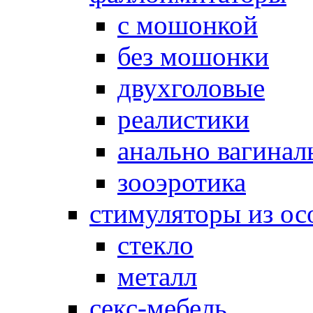
с мошонкой
без мошонки
двухголовые
реалистики
анально вагинал
зооэротика
стимуляторы из ос
стекло
металл
секс-мебель