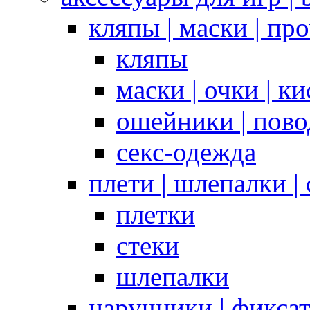
кляпы | маски | пр
кляпы
маски | очки | к
ошейники | пово
секс-одежда
плети | шлепалки |
плетки
стеки
шлепалки
наручники | фикса