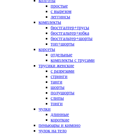
колготы
простые
с вырезом
леггинсы
комплекты
бюстгалтер+трусы
бюстгальтер+юбка
бюстгальтер+шорты
топ+шорты
корсеты
отдельные
комплекты с трусами
трусики женские
с разрезами
стринги
танги
шорты
полушорты
слипы
тонги
чулки
длинные
короткие
пеньюары и кимоно
чулок на тело