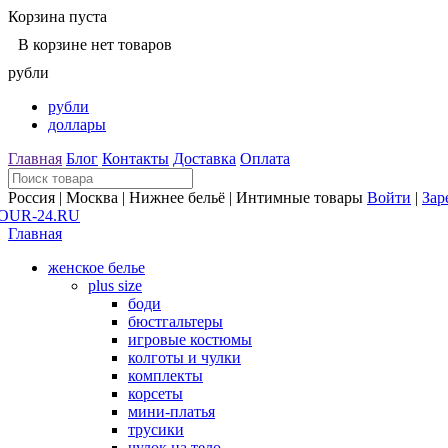
Корзина пуста
В корзине нет товаров
рубли
рубли
доллары
Главная
Блог
Контакты
Доставка
Оплата
Россия | Москва | Нижнее бельё | Интимные товары
Войти
|
Зар
Главная
женское белье
plus size
боди
бюстгальтеры
игровые костюмы
колготы и чулки
комплекты
корсеты
мини-платья
трусики
чулок на тело