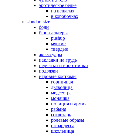
эротическое белье
на вешалах
в коробочках
standart size
боди
бюстгальтеры
pushup
мягкие
твердые
аксессуары
накладки на грудь
перчатки и воротнички
подвязки
игровые костюмы
горничная
дьяволица
медсестра
монашка
полиция и армия
рабыня
секретарь
ролевые образы
стюардесса
школьница