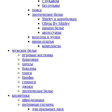
с рукавом
без рукава
пояса
эротическое белье
Shirley в коробочках
Olivia By Shirley
passion белье
аксессуары
колготы и чулки
мини-платья
комплекты
мужское белье
игровые костюмы
борцовки
хипсы
боксеры
тонги
брифы
стринги
джоки
эротическое белье
косметика
афродизиаки
интимная гигиена
для оральных ласк