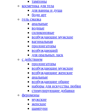
тампоны
косметика для тела
для ванны и душа
боди арт
гель смазка
анальные
водные
силиконовые
возбуждающие мужские
вагинальная
пролонгаторы
возбуждающий
для оральных ласк
с действием
пролонгаторы
возбуждающие мужские
возбуждающие женские
анальные
возбуждающие общие
наборы для искусства любви
стимулирующие добавки
феромоны
мужские
женские
шампуни