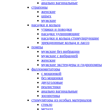
анально вагинальные
страпоны
женские
unisex
мужские
насадки и кольца
утяжки и поводки
насадки удлинняющие
насадки и кольца стимулирующие
эрекционные кольца и лассо
помпы
мужские без вибрации
мужские с вибрацией
женские
мужские экстендеры и гидропомпы
фаллоимитаторы
с мошонкой
без мошонки
двухголовые
реалистики
анально вагинальные
зооэротика
стимуляторы из особых материалов
стекло
металл