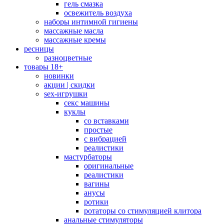
гель смазка
освежитель воздуха
наборы интимной гигиены
массажные масла
массажные кремы
ресницы
разноцветные
товары 18+
новинки
акции | скидки
sex-игрушки
секс машины
куклы
со вставками
простые
с вибрацией
реалистики
мастурбаторы
оригинальные
реалистики
вагины
анусы
ротики
ротаторы со стимуляцией клитора
анальные стимуляторы