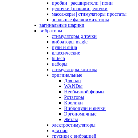
пробки | расширители | пони
цепочки | шарики | елочки
массажеры | стимуляторы простаты
анальные фаллоимитаторы
вагинальные шарики
вибраторы
стимуляторы g-точки
вибраторы magic
пули и яйца
классические
hi-tech
наборы
стимуляторы клитора
оригинальные
Для пар
WANDы
Необычной формы
Ротаторы
Кролики
Вибропули и яички
Эргономичные
Жезлы
электростимуляторы
для пар
трусики с вибрацией