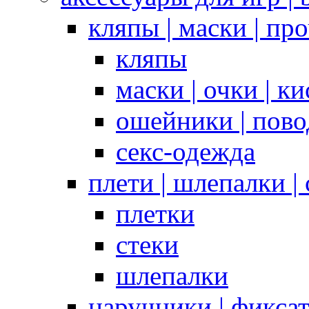
кляпы | маски | пр
кляпы
маски | очки | к
ошейники | пово
секс-одежда
плети | шлепалки |
плетки
стеки
шлепалки
наручники | фикса