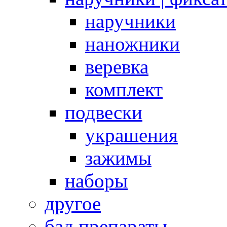
наручники
наножники
веревка
комплект
подвески
украшения
зажимы
наборы
другое
бад препараты