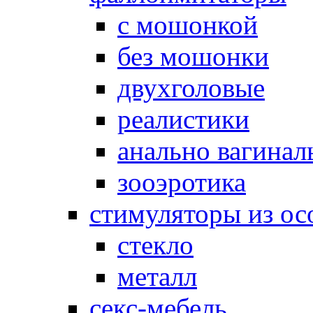
с мошонкой
без мошонки
двухголовые
реалистики
анально вагинал
зооэротика
стимуляторы из ос
стекло
металл
секс-мебель