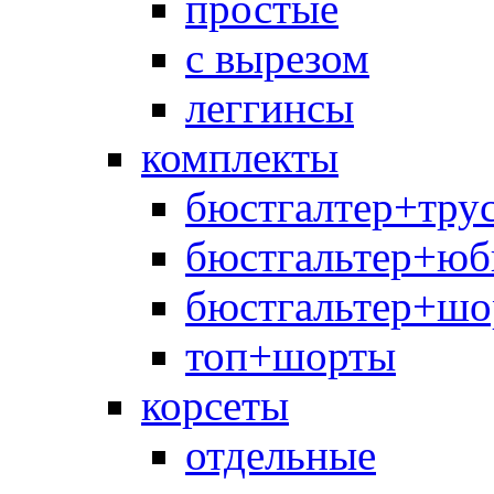
простые
с вырезом
леггинсы
комплекты
бюстгалтер+тру
бюстгальтер+юб
бюстгальтер+шо
топ+шорты
корсеты
отдельные