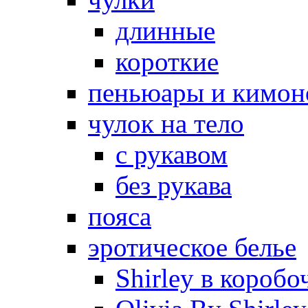
длинные
короткие
пеньюары и кимон
чулок на тело
с рукавом
без рукава
пояса
эротическое белье
Shirley в коробо