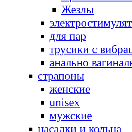
Жезлы
электростимуля
для пар
трусики с вибра
анально вагинал
страпоны
женские
unisex
мужские
насадки и кольца