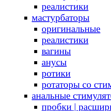
реалистики
мастурбаторы
оригинальные
реалистики
вагины
анусы
ротики
ротаторы со сти
анальные стимуля
пробки | расшир