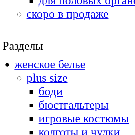
для половых орган
скоро в продаже
Разделы
женское белье
plus size
боди
бюстгальтеры
игровые костюмы
колготы и чулки