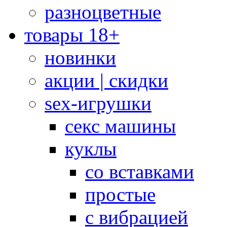
разноцветные
товары 18+
новинки
акции | скидки
sex-игрушки
секс машины
куклы
со вставками
простые
с вибрацией