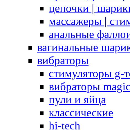
цепочки | шарики
массажеры | сти
анальные фалло
вагинальные шари
вибраторы
стимуляторы g-
вибраторы magi
пули и яйца
классические
hi-tech