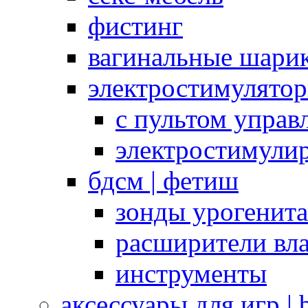
фистинг
вагинальные шарик
электростимулято
с пультом управ
электростимули
бдсм | фетиш
зонды урогенит
расширители вл
инструменты
аксессуары для игр |