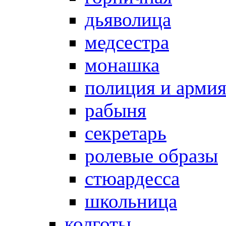
дьяволица
медсестра
монашка
полиция и арми
рабыня
секретарь
ролевые образы
стюардесса
школьница
колготы