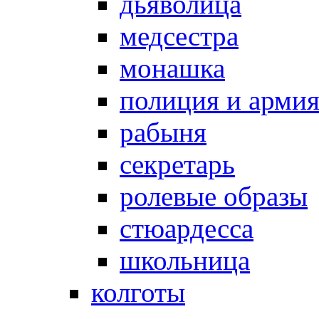
дьяволица
медсестра
монашка
полиция и арми
рабыня
секретарь
ролевые образы
стюардесса
школьница
колготы