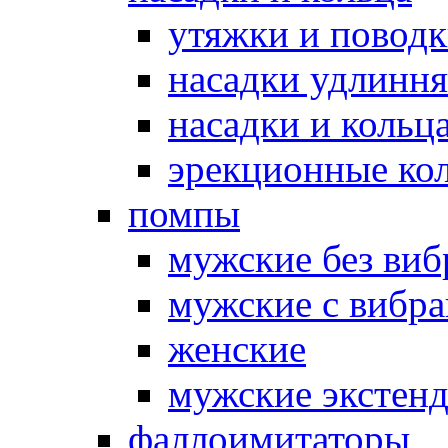
утяжки и повод
насадки удлинн
насадки и коль
эрекционные кол
помпы
мужские без ви
мужские с вибр
женские
мужские экстен
фаллоимитаторы