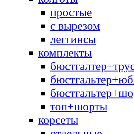
простые
с вырезом
леггинсы
комплекты
бюстгалтер+тру
бюстгальтер+юб
бюстгальтер+шо
топ+шорты
корсеты
отдельные