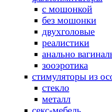
с мошонкой
без мошонки
двухголовые
реалистики
анально вагинал
зооэротика
стимуляторы из ос
стекло
металл
секс-мебель