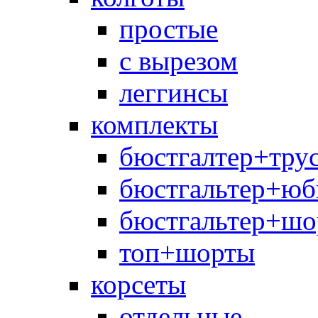
простые
с вырезом
леггинсы
комплекты
бюстгалтер+тру
бюстгальтер+юб
бюстгальтер+шо
топ+шорты
корсеты
отдельные