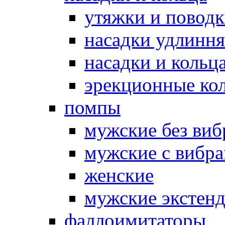
утяжки и повод
насадки удлинн
насадки и коль
эрекционные кол
помпы
мужские без ви
мужские с вибр
женские
мужские экстен
фаллоимитаторы