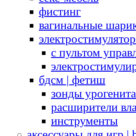
фистинг
вагинальные шарик
электростимулято
с пультом управ
электростимули
бдсм | фетиш
зонды урогенит
расширители вл
инструменты
аксессуары для игр |