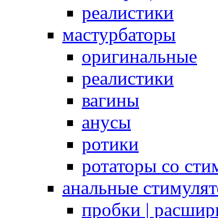
реалистики
мастурбаторы
оригинальные
реалистики
вагины
анусы
ротики
ротаторы со сти
анальные стимуля
пробки | расшир