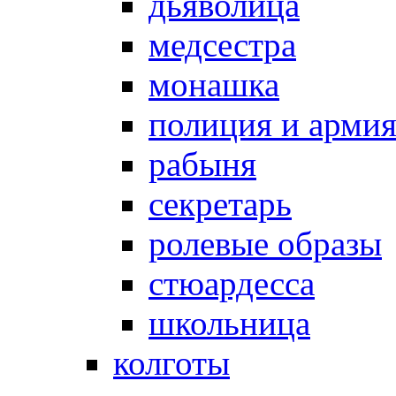
дьяволица
медсестра
монашка
полиция и арми
рабыня
секретарь
ролевые образы
стюардесса
школьница
колготы