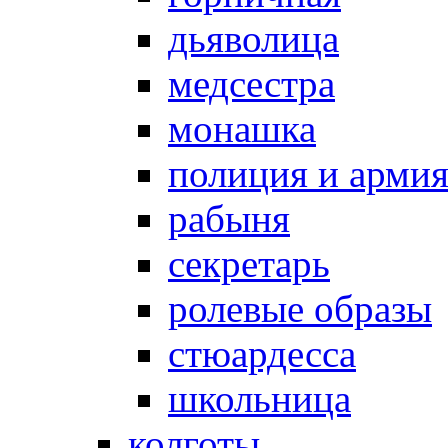
дьяволица
медсестра
монашка
полиция и арми
рабыня
секретарь
ролевые образы
стюардесса
школьница
колготы