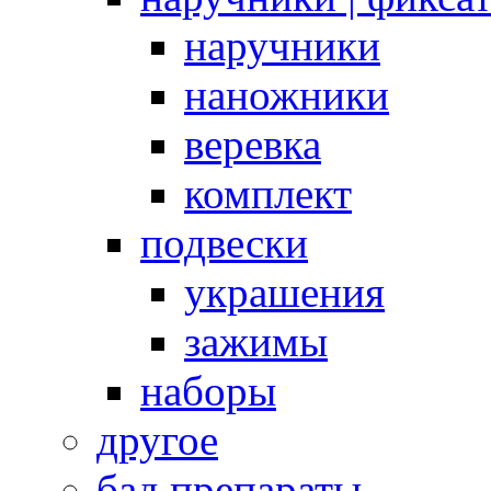
наручники
наножники
веревка
комплект
подвески
украшения
зажимы
наборы
другое
бад препараты