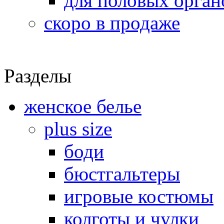
для половых орган
скоро в продаже
Разделы
женское белье
plus size
боди
бюстгальтеры
игровые костюмы
колготы и чулки