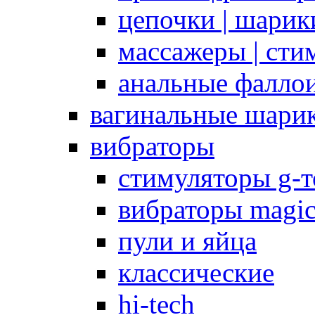
цепочки | шарики
массажеры | сти
анальные фалло
вагинальные шари
вибраторы
стимуляторы g-
вибраторы magi
пули и яйца
классические
hi-tech