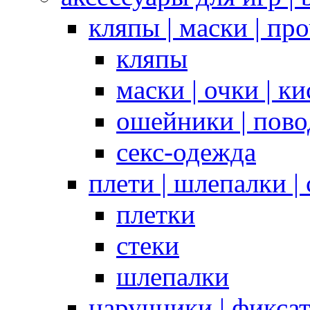
кляпы | маски | пр
кляпы
маски | очки | к
ошейники | пово
секс-одежда
плети | шлепалки |
плетки
стеки
шлепалки
наручники | фикса