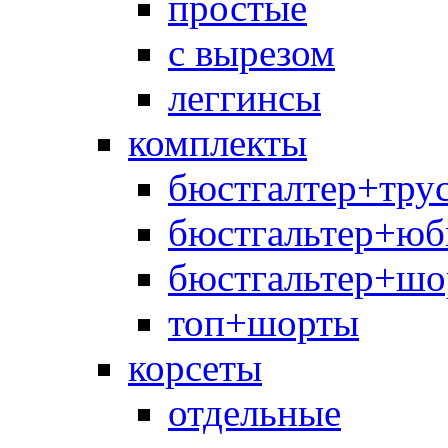
простые
с вырезом
леггинсы
комплекты
бюстгалтер+тру
бюстгальтер+юб
бюстгальтер+шо
топ+шорты
корсеты
отдельные