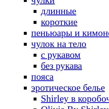
длинные
короткие
пеньюары и кимон
чулок на тело
с рукавом
без рукава
пояса
эротическое белье
Shirley в коробо