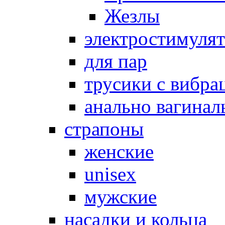
Жезлы
электростимуля
для пар
трусики с вибра
анально вагинал
страпоны
женские
unisex
мужские
насадки и кольца