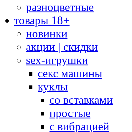
разноцветные
товары 18+
новинки
акции | скидки
sex-игрушки
секс машины
куклы
со вставками
простые
с вибрацией