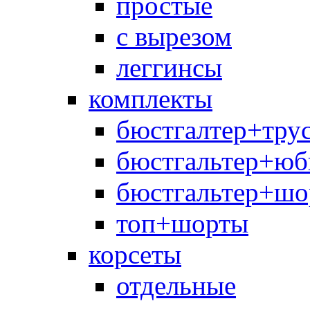
простые
с вырезом
леггинсы
комплекты
бюстгалтер+тру
бюстгальтер+юб
бюстгальтер+шо
топ+шорты
корсеты
отдельные