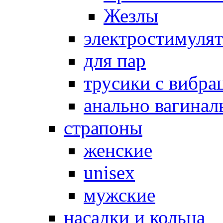
Жезлы
электростимуля
для пар
трусики с вибра
анально вагинал
страпоны
женские
unisex
мужские
насадки и кольца