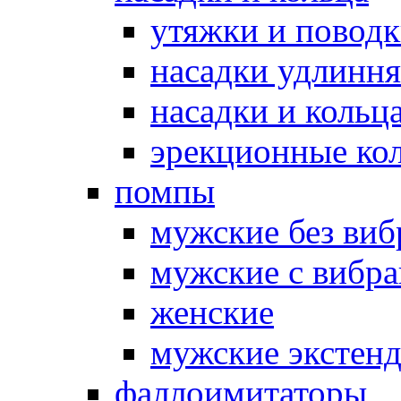
утяжки и повод
насадки удлинн
насадки и коль
эрекционные кол
помпы
мужские без ви
мужские с вибр
женские
мужские экстен
фаллоимитаторы