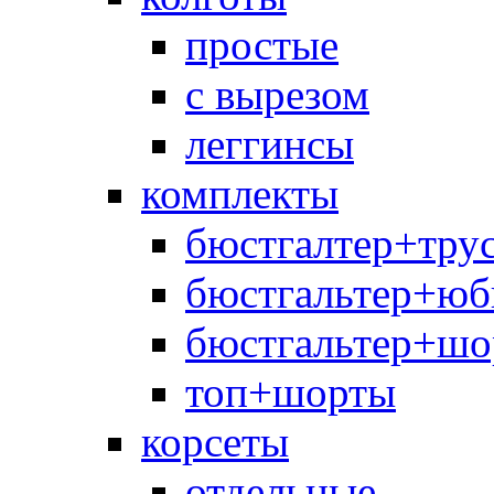
простые
с вырезом
леггинсы
комплекты
бюстгалтер+тру
бюстгальтер+юб
бюстгальтер+шо
топ+шорты
корсеты
отдельные