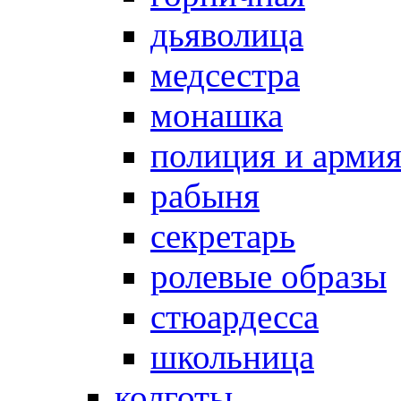
дьяволица
медсестра
монашка
полиция и арми
рабыня
секретарь
ролевые образы
стюардесса
школьница
колготы