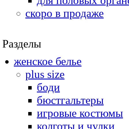
для половых орган
скоро в продаже
Разделы
женское белье
plus size
боди
бюстгальтеры
игровые костюмы
колготы и чулки