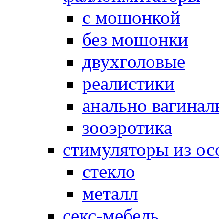
с мошонкой
без мошонки
двухголовые
реалистики
анально вагинал
зооэротика
стимуляторы из ос
стекло
металл
секс-мебель