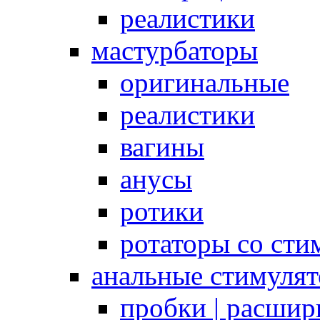
реалистики
мастурбаторы
оригинальные
реалистики
вагины
анусы
ротики
ротаторы со сти
анальные стимуля
пробки | расшир