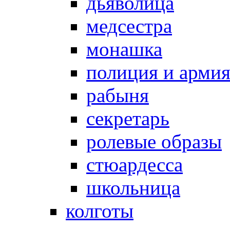
дьяволица
медсестра
монашка
полиция и арми
рабыня
секретарь
ролевые образы
стюардесса
школьница
колготы