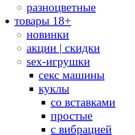
разноцветные
товары 18+
новинки
акции | скидки
sex-игрушки
секс машины
куклы
со вставками
простые
с вибрацией