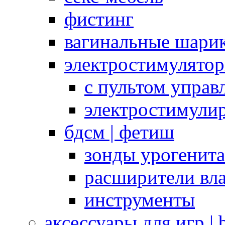
фистинг
вагинальные шарик
электростимулято
с пультом управ
электростимули
бдсм | фетиш
зонды урогенит
расширители вл
инструменты
аксессуары для игр |