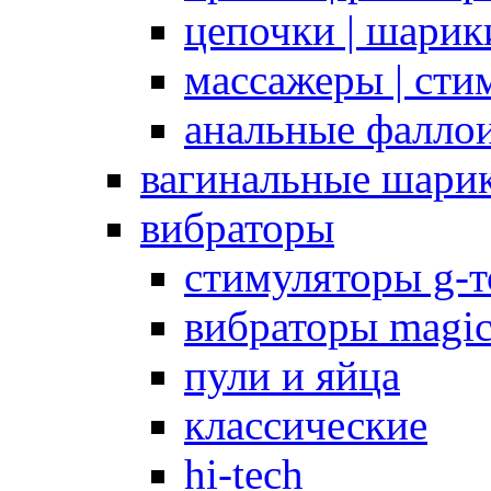
цепочки | шарики
массажеры | сти
анальные фалло
вагинальные шари
вибраторы
стимуляторы g-
вибраторы magi
пули и яйца
классические
hi-tech