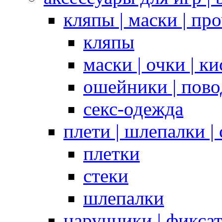
кляпы | маски | пр
кляпы
маски | очки | к
ошейники | пово
секс-одежда
плети | шлепалки |
плетки
стеки
шлепалки
наручники | фикса