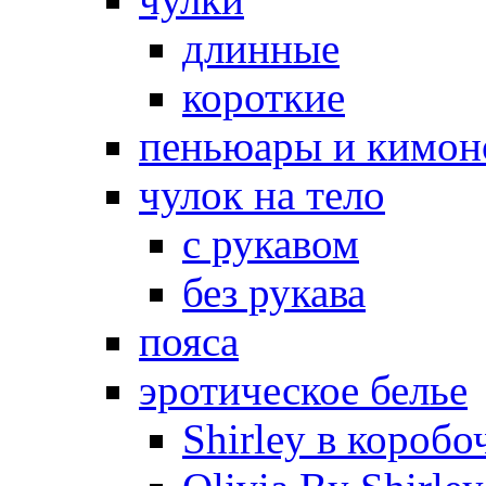
длинные
короткие
пеньюары и кимон
чулок на тело
с рукавом
без рукава
пояса
эротическое белье
Shirley в коробо