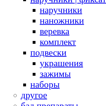
наручники
наножники
веревка
комплект
подвески
украшения
зажимы
наборы
другое
бад препараты