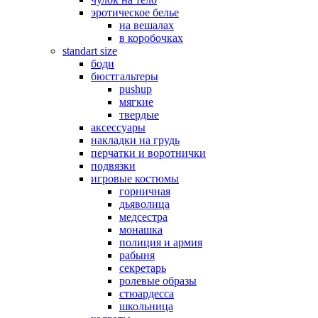
эротическое белье
на вешалах
в коробочках
standart size
боди
бюстгальтеры
pushup
мягкие
твердые
аксессуары
накладки на грудь
перчатки и воротнички
подвязки
игровые костюмы
горничная
дьяволица
медсестра
монашка
полиция и армия
рабыня
секретарь
ролевые образы
стюардесса
школьница