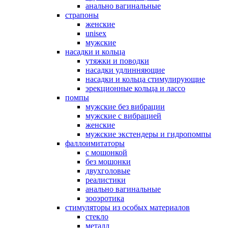
анально вагинальные
страпоны
женские
unisex
мужские
насадки и кольца
утяжки и поводки
насадки удлинняющие
насадки и кольца стимулирующие
эрекционные кольца и лассо
помпы
мужские без вибрации
мужские с вибрацией
женские
мужские экстендеры и гидропомпы
фаллоимитаторы
с мошонкой
без мошонки
двухголовые
реалистики
анально вагинальные
зооэротика
стимуляторы из особых материалов
стекло
металл