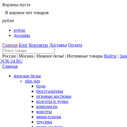
Корзина пуста
В корзине нет товаров
рубли
рубли
доллары
Главная
Блог
Контакты
Доставка
Оплата
Россия | Москва | Нижнее бельё | Интимные товары
Войти
|
Зар
Главная
женское белье
plus size
боди
бюстгальтеры
игровые костюмы
колготы и чулки
комплекты
корсеты
мини-платья
трусики
чулок на тело