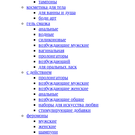
тампоны
косметика для тела
для ванны и душа
боди арт
гель смазка
анальные
водные
силиконовые
возбуждающие мужские
вагинальная
пролонгаторы
возбуждающий
для оральных ласк
с действием
пролонгаторы
возбуждающие мужские
возбуждающие женские
анальные
возбуждающие общие
наборы для искусства любви
стимулирующие добавки
феромоны
мужские
женские
шампуни