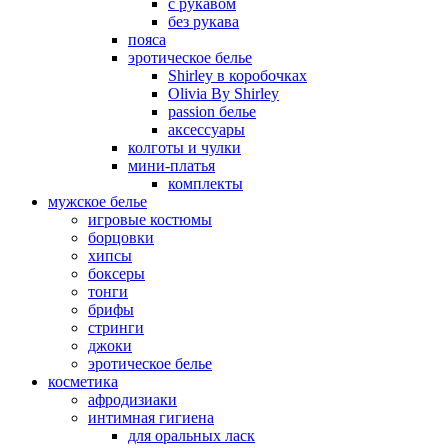
с рукавом
без рукава
пояса
эротическое белье
Shirley в коробочках
Olivia By Shirley
passion белье
аксессуары
колготы и чулки
мини-платья
комплекты
мужское белье
игровые костюмы
борцовки
хипсы
боксеры
тонги
брифы
стринги
джоки
эротическое белье
косметика
афродизиаки
интимная гигиена
для оральных ласк