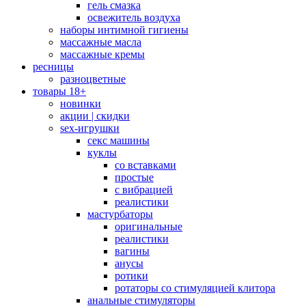
гель смазка
освежитель воздуха
наборы интимной гигиены
массажные масла
массажные кремы
ресницы
разноцветные
товары 18+
новинки
акции | скидки
sex-игрушки
секс машины
куклы
со вставками
простые
с вибрацией
реалистики
мастурбаторы
оригинальные
реалистики
вагины
анусы
ротики
ротаторы со стимуляцией клитора
анальные стимуляторы