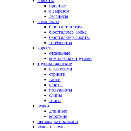
колготы
простые
с вырезом
леггинсы
комплекты
бюстгалтер+трусы
бюстгальтер+юбка
бюстгальтер+шорты
топ+шорты
корсеты
отдельные
комплекты с трусами
трусики женские
с разрезами
стринги
танги
шорты
полушорты
слипы
тонги
чулки
длинные
короткие
пеньюары и кимоно
чулок на тело