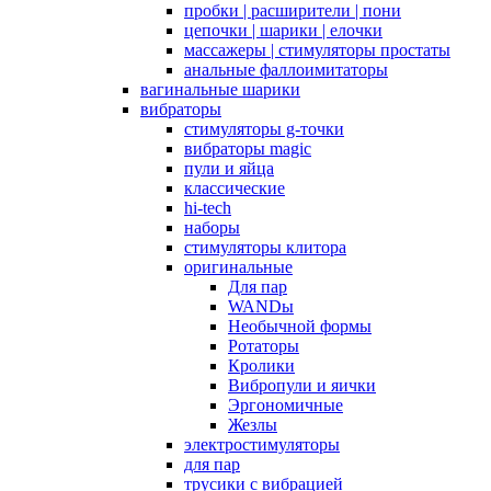
пробки | расширители | пони
цепочки | шарики | елочки
массажеры | стимуляторы простаты
анальные фаллоимитаторы
вагинальные шарики
вибраторы
стимуляторы g-точки
вибраторы magic
пули и яйца
классические
hi-tech
наборы
стимуляторы клитора
оригинальные
Для пар
WANDы
Необычной формы
Ротаторы
Кролики
Вибропули и яички
Эргономичные
Жезлы
электростимуляторы
для пар
трусики с вибрацией