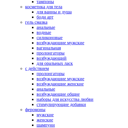
тампоны
косметика для тела
для ванны и душа
боди арт
гель смазка
анальные
водные
силиконовые
возбуждающие мужские
вагинальная
пролонгаторы
возбуждающий
для оральных ласк
с действием
пролонгаторы
возбуждающие мужские
возбуждающие женские
анальные
возбуждающие общие
наборы для искусства любви
стимулирующие добавки
феромоны
мужские
женские
шампуни