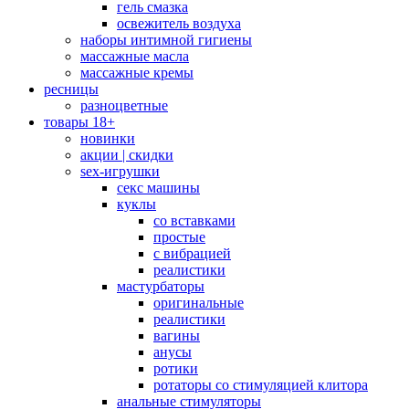
гель смазка
освежитель воздуха
наборы интимной гигиены
массажные масла
массажные кремы
ресницы
разноцветные
товары 18+
новинки
акции | скидки
sex-игрушки
секс машины
куклы
со вставками
простые
с вибрацией
реалистики
мастурбаторы
оригинальные
реалистики
вагины
анусы
ротики
ротаторы со стимуляцией клитора
анальные стимуляторы