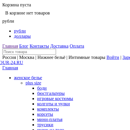
Корзина пуста
В корзине нет товаров
рубли
рубли
доллары
Главная
Блог
Контакты
Доставка
Оплата
Россия | Москва | Нижнее бельё | Интимные товары
Войти
|
Зар
Главная
женское белье
plus size
боди
бюстгальтеры
игровые костюмы
колготы и чулки
комплекты
корсеты
мини-платья
трусики
чулок на тело