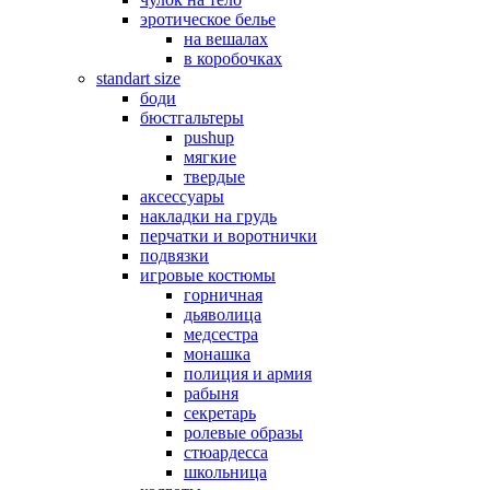
эротическое белье
на вешалах
в коробочках
standart size
боди
бюстгальтеры
pushup
мягкие
твердые
аксессуары
накладки на грудь
перчатки и воротнички
подвязки
игровые костюмы
горничная
дьяволица
медсестра
монашка
полиция и армия
рабыня
секретарь
ролевые образы
стюардесса
школьница