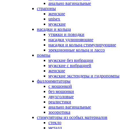
анально вагинальные
страпоны
женские
unisex
мужские
насадки и кольца
утяжки и поводки
насадки удлинняющие
насадки и кольца стимулирующие
эрекционные кольца и лассо
помпы
мужские без вибрации
мужские с вибрацией
женские
мужские экстендеры и гидропомпы
фаллоимитаторы
с мошонкой
без мошонки
двухголовые
реалистики
анально вагинальные
зооэротика
стимуляторы из особых материалов
стекло
металл