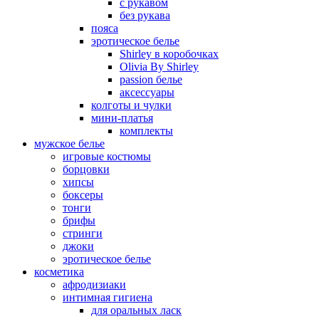
с рукавом
без рукава
пояса
эротическое белье
Shirley в коробочках
Olivia By Shirley
passion белье
аксессуары
колготы и чулки
мини-платья
комплекты
мужское белье
игровые костюмы
борцовки
хипсы
боксеры
тонги
брифы
стринги
джоки
эротическое белье
косметика
афродизиаки
интимная гигиена
для оральных ласк