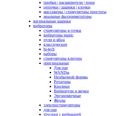
пробки | расширители | пони
цепочки | шарики | елочки
массажеры | стимуляторы простаты
анальные фаллоимитаторы
вагинальные шарики
вибраторы
стимуляторы g-точки
вибраторы magic
пули и яйца
классические
hi-tech
наборы
стимуляторы клитора
оригинальные
Для пар
WANDы
Необычной формы
Ротаторы
Кролики
Вибропули и яички
Эргономичные
Жезлы
электростимуляторы
для пар
трусики с вибрацией