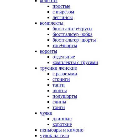
колготы
простые
с вырезом
леггинсы
комплекты
бюстгалтер+трусы
бюстгальтер+юбка
бюстгальтер+шорты
топ+шорты
корсеты
отдельные
комплекты с трусами
трусики женские
с разрезами
стринги
танги
шорты
полушорты
слипы
тонги
чулки
длинные
короткие
пеньюары и кимоно
чулок на тело