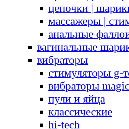
цепочки | шарики
массажеры | сти
анальные фалло
вагинальные шари
вибраторы
стимуляторы g-
вибраторы magi
пули и яйца
классические
hi-tech