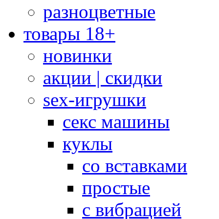
разноцветные
товары 18+
новинки
акции | скидки
sex-игрушки
секс машины
куклы
со вставками
простые
с вибрацией