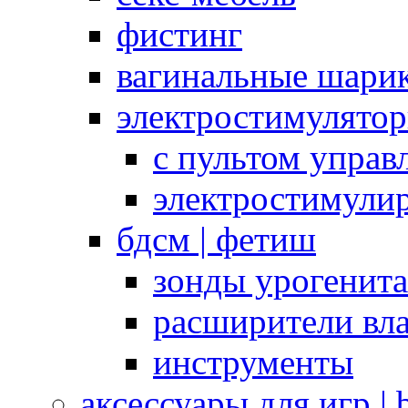
фистинг
вагинальные шарик
электростимулято
с пультом управ
электростимули
бдсм | фетиш
зонды урогенит
расширители вл
инструменты
аксессуары для игр |