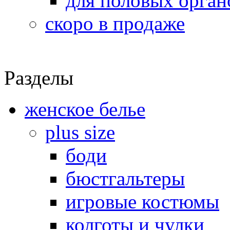
для половых орган
скоро в продаже
Разделы
женское белье
plus size
боди
бюстгальтеры
игровые костюмы
колготы и чулки