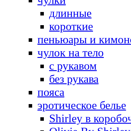
длинные
короткие
пеньюары и кимон
чулок на тело
с рукавом
без рукава
пояса
эротическое белье
Shirley в коробо