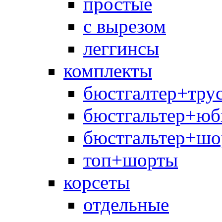
простые
с вырезом
леггинсы
комплекты
бюстгалтер+тру
бюстгальтер+юб
бюстгальтер+шо
топ+шорты
корсеты
отдельные