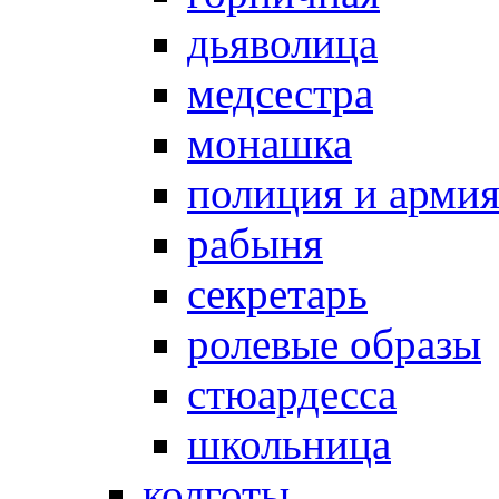
дьяволица
медсестра
монашка
полиция и арми
рабыня
секретарь
ролевые образы
стюардесса
школьница
колготы