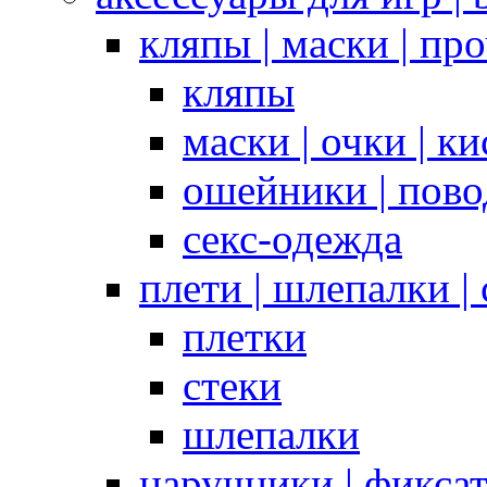
кляпы | маски | пр
кляпы
маски | очки | к
ошейники | пово
секс-одежда
плети | шлепалки |
плетки
стеки
шлепалки
наручники | фикса