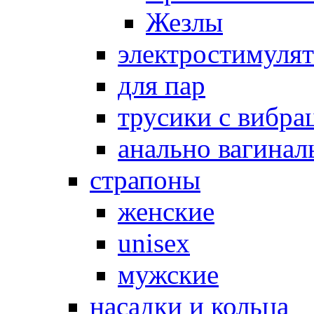
Жезлы
электростимуля
для пар
трусики с вибра
анально вагинал
страпоны
женские
unisex
мужские
насадки и кольца