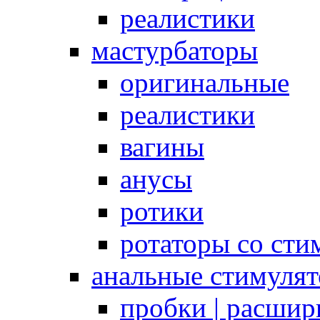
реалистики
мастурбаторы
оригинальные
реалистики
вагины
анусы
ротики
ротаторы со сти
анальные стимуля
пробки | расшир