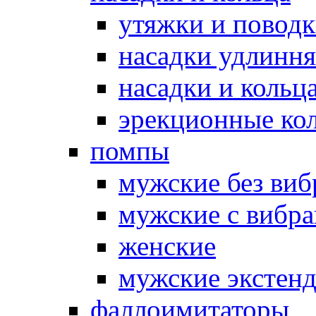
утяжки и повод
насадки удлинн
насадки и коль
эрекционные кол
помпы
мужские без ви
мужские с вибр
женские
мужские экстен
фаллоимитаторы