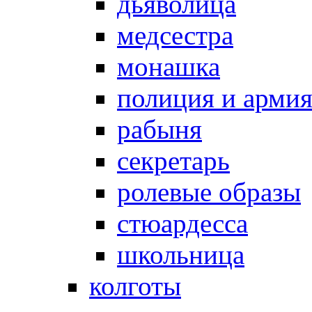
дьяволица
медсестра
монашка
полиция и арми
рабыня
секретарь
ролевые образы
стюардесса
школьница
колготы