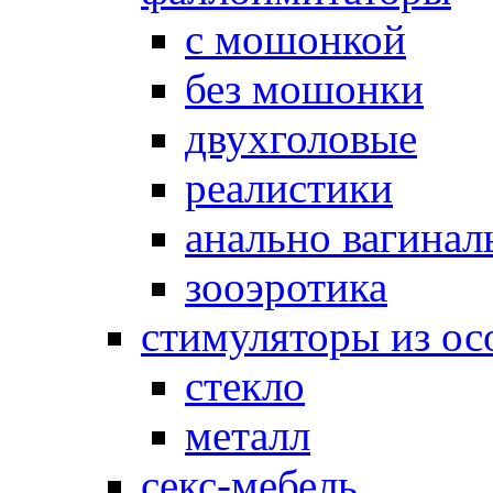
с мошонкой
без мошонки
двухголовые
реалистики
анально вагинал
зооэротика
стимуляторы из ос
стекло
металл
секс-мебель