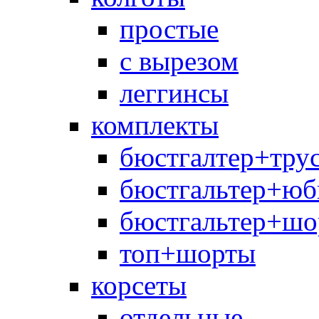
простые
с вырезом
леггинсы
комплекты
бюстгалтер+тру
бюстгальтер+юб
бюстгальтер+шо
топ+шорты
корсеты
отдельные