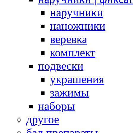
наручники
наножники
веревка
комплект
подвески
украшения
зажимы
наборы
другое
бад препараты