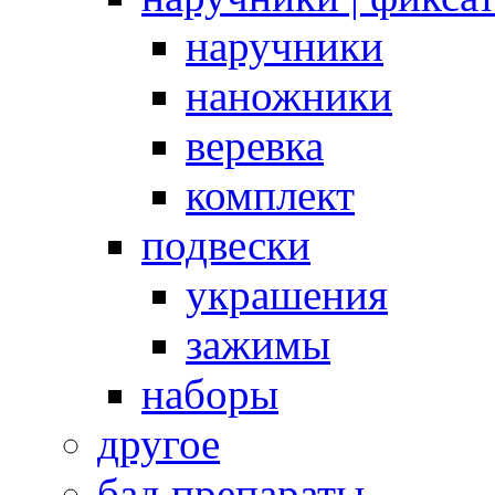
наручники
наножники
веревка
комплект
подвески
украшения
зажимы
наборы
другое
бад препараты