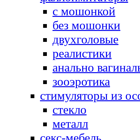
с мошонкой
без мошонки
двухголовые
реалистики
анально вагинал
зооэротика
стимуляторы из ос
стекло
металл
секс-мебель