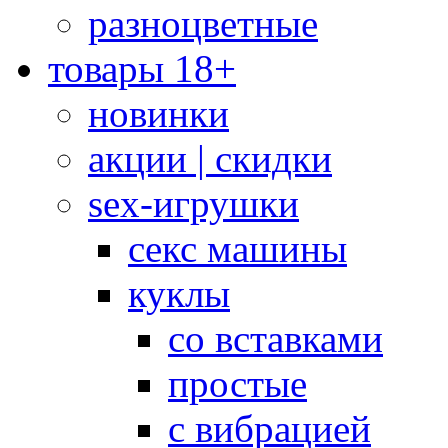
разноцветные
товары 18+
новинки
акции | скидки
sex-игрушки
секс машины
куклы
со вставками
простые
с вибрацией