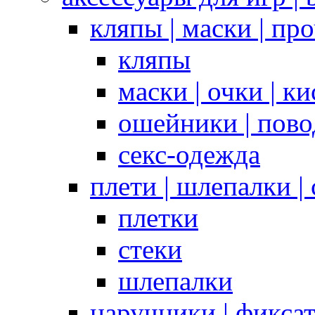
кляпы | маски | пр
кляпы
маски | очки | к
ошейники | пово
секс-одежда
плети | шлепалки |
плетки
стеки
шлепалки
наручники | фикса