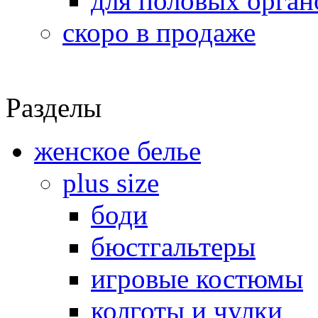
для половых орган
скоро в продаже
Разделы
женское белье
plus size
боди
бюстгальтеры
игровые костюмы
колготы и чулки