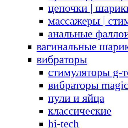
цепочки | шарики
массажеры | сти
анальные фалло
вагинальные шари
вибраторы
стимуляторы g-
вибраторы magi
пули и яйца
классические
hi-tech