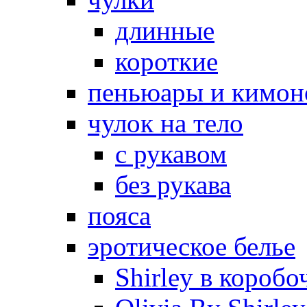
длинные
короткие
пеньюары и кимон
чулок на тело
с рукавом
без рукава
пояса
эротическое белье
Shirley в коробо