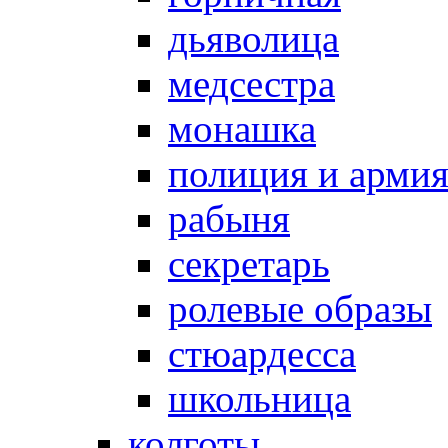
дьяволица
медсестра
монашка
полиция и арми
рабыня
секретарь
ролевые образы
стюардесса
школьница
колготы