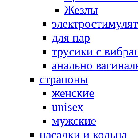
Жезлы
электростимуля
для пар
трусики с вибра
анально вагинал
страпоны
женские
unisex
мужские
насадки и кольца