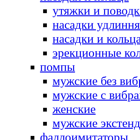
утяжки и повод
насадки удлинн
насадки и коль
эрекционные кол
помпы
мужские без ви
мужские с вибр
женские
мужские экстен
фаллоимитаторы