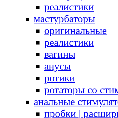
реалистики
мастурбаторы
оригинальные
реалистики
вагины
анусы
ротики
ротаторы со сти
анальные стимуля
пробки | расшир