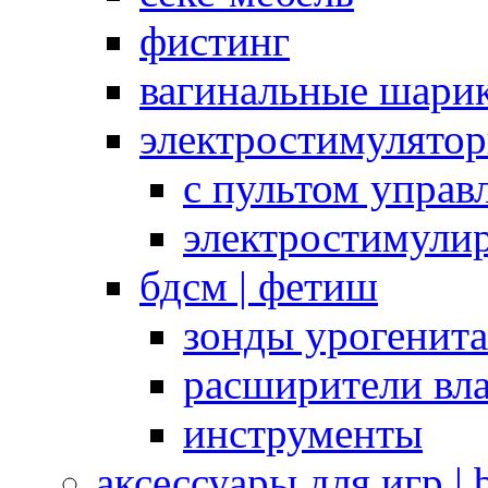
фистинг
вагинальные шарик
электростимулято
с пультом управ
электростимули
бдсм | фетиш
зонды урогенит
расширители вл
инструменты
аксессуары для игр |