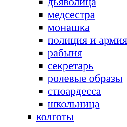
дьяволица
медсестра
монашка
полиция и арми
рабыня
секретарь
ролевые образы
стюардесса
школьница
колготы