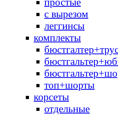
простые
с вырезом
леггинсы
комплекты
бюстгалтер+тру
бюстгальтер+юб
бюстгальтер+шо
топ+шорты
корсеты
отдельные