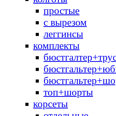
простые
с вырезом
леггинсы
комплекты
бюстгалтер+тру
бюстгальтер+юб
бюстгальтер+шо
топ+шорты
корсеты
отдельные