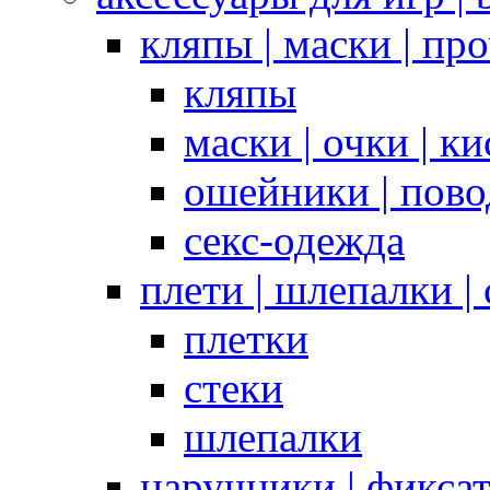
кляпы | маски | пр
кляпы
маски | очки | к
ошейники | пово
секс-одежда
плети | шлепалки |
плетки
стеки
шлепалки
наручники | фикса