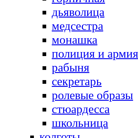
дьяволица
медсестра
монашка
полиция и арми
рабыня
секретарь
ролевые образы
стюардесса
школьница
колготы