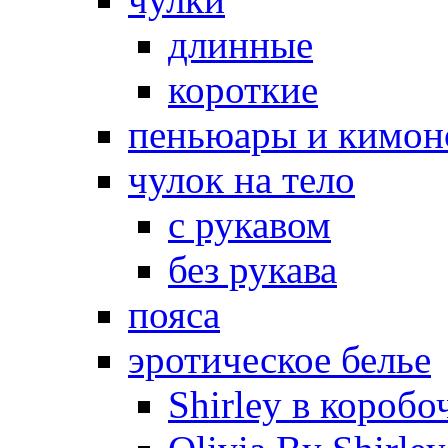
длинные
короткие
пеньюары и кимон
чулок на тело
с рукавом
без рукава
пояса
эротическое белье
Shirley в коробо