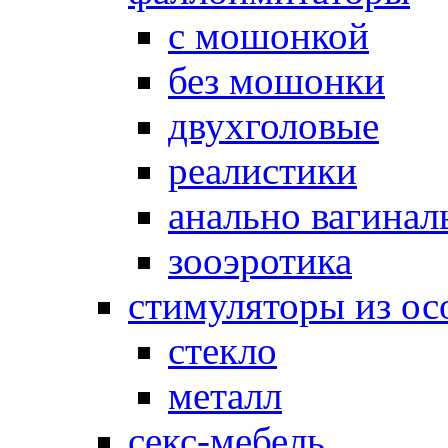
с мошонкой
без мошонки
двухголовые
реалистики
анально вагинал
зооэротика
стимуляторы из ос
стекло
металл
секс-мебель