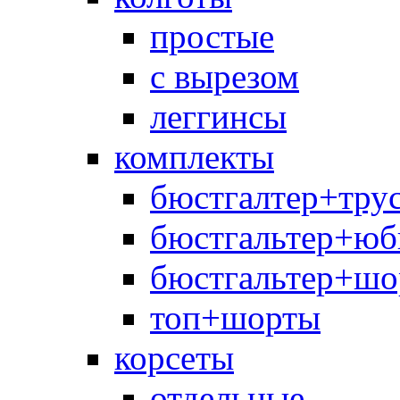
простые
с вырезом
леггинсы
комплекты
бюстгалтер+тру
бюстгальтер+юб
бюстгальтер+шо
топ+шорты
корсеты
отдельные