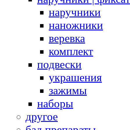
наручники
наножники
веревка
комплект
подвески
украшения
зажимы
наборы
другое
бад препараты