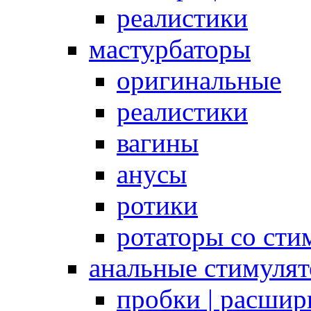
реалистики
мастурбаторы
оригинальные
реалистики
вагины
анусы
ротики
ротаторы со сти
анальные стимуля
пробки | расшир