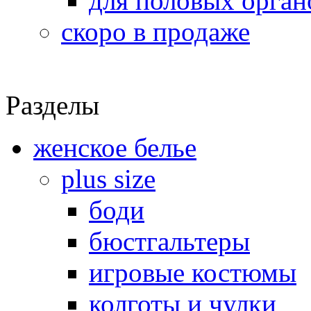
для половых орган
скоро в продаже
Разделы
женское белье
plus size
боди
бюстгальтеры
игровые костюмы
колготы и чулки