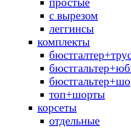
простые
с вырезом
леггинсы
комплекты
бюстгалтер+тру
бюстгальтер+юб
бюстгальтер+шо
топ+шорты
корсеты
отдельные