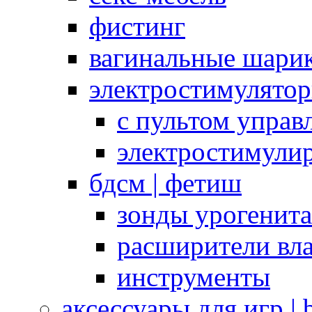
фистинг
вагинальные шарик
электростимулято
с пультом управ
электростимули
бдсм | фетиш
зонды урогенит
расширители вл
инструменты
аксессуары для игр |