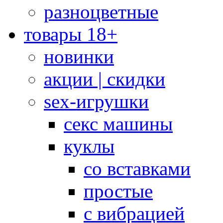
разноцветные
товары 18+
новинки
акции | скидки
sex-игрушки
секс машины
куклы
со вставками
простые
с вибрацией