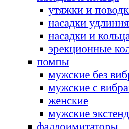
утяжки и повод
насадки удлинн
насадки и коль
эрекционные кол
помпы
мужские без ви
мужские с вибр
женские
мужские экстен
фаллоимитаторы