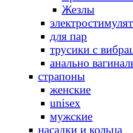
Жезлы
электростимуля
для пар
трусики с вибра
анально вагинал
страпоны
женские
unisex
мужские
насадки и кольца