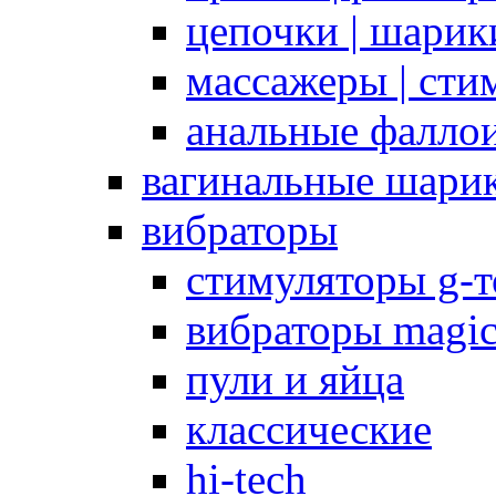
цепочки | шарики
массажеры | сти
анальные фалло
вагинальные шари
вибраторы
стимуляторы g-
вибраторы magi
пули и яйца
классические
hi-tech