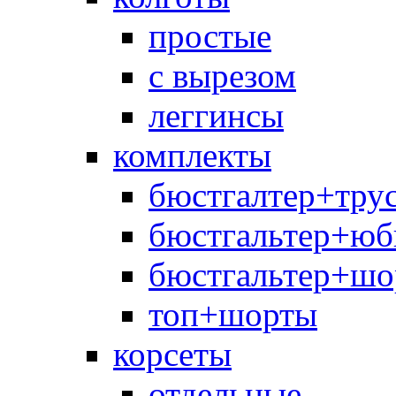
простые
с вырезом
леггинсы
комплекты
бюстгалтер+тру
бюстгальтер+юб
бюстгальтер+шо
топ+шорты
корсеты
отдельные