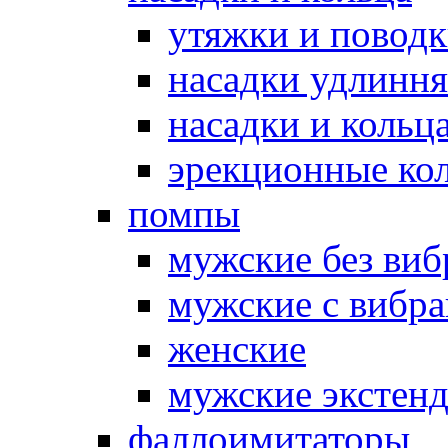
утяжки и повод
насадки удлинн
насадки и коль
эрекционные кол
помпы
мужские без ви
мужские с вибр
женские
мужские экстен
фаллоимитаторы