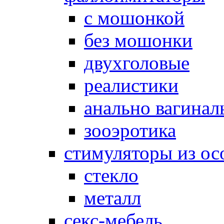
с мошонкой
без мошонки
двухголовые
реалистики
анально вагинал
зооэротика
стимуляторы из ос
стекло
металл
секс-мебель