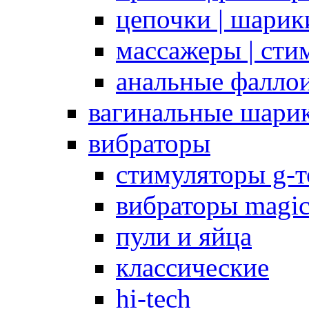
цепочки | шарики
массажеры | сти
анальные фалло
вагинальные шари
вибраторы
стимуляторы g-
вибраторы magi
пули и яйца
классические
hi-tech