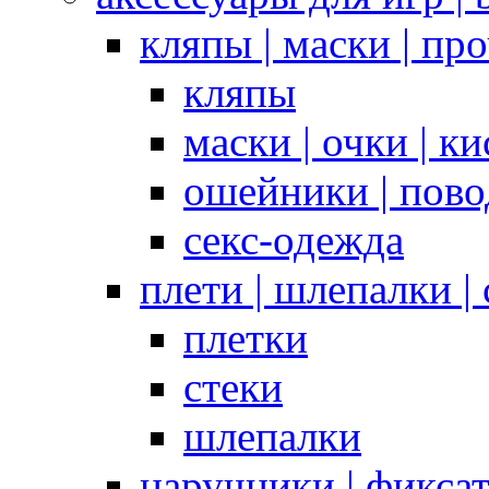
кляпы | маски | пр
кляпы
маски | очки | к
ошейники | пово
секс-одежда
плети | шлепалки |
плетки
стеки
шлепалки
наручники | фикса