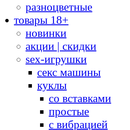
разноцветные
товары 18+
новинки
акции | скидки
sex-игрушки
секс машины
куклы
со вставками
простые
с вибрацией