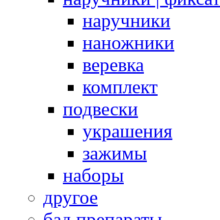
наручники
наножники
веревка
комплект
подвески
украшения
зажимы
наборы
другое
бад препараты