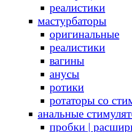
реалистики
мастурбаторы
оригинальные
реалистики
вагины
анусы
ротики
ротаторы со сти
анальные стимуля
пробки | расшир