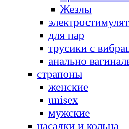
Жезлы
электростимуля
для пар
трусики с вибра
анально вагинал
страпоны
женские
unisex
мужские
насадки и кольца