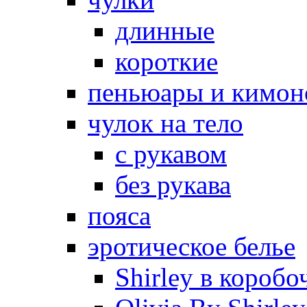
длинные
короткие
пеньюары и кимон
чулок на тело
с рукавом
без рукава
пояса
эротическое белье
Shirley в коробо