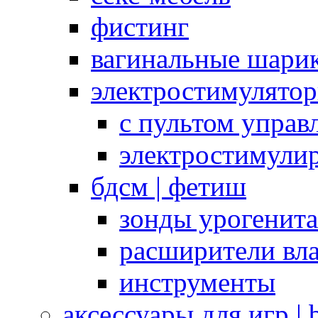
фистинг
вагинальные шарик
электростимулято
с пультом управ
электростимули
бдсм | фетиш
зонды урогенит
расширители вл
инструменты
аксессуары для игр |