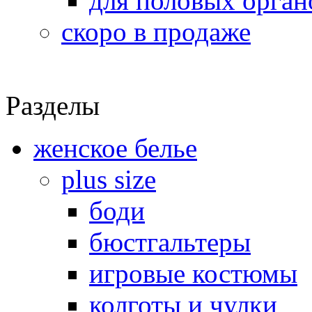
для половых орган
скоро в продаже
Разделы
женское белье
plus size
боди
бюстгальтеры
игровые костюмы
колготы и чулки