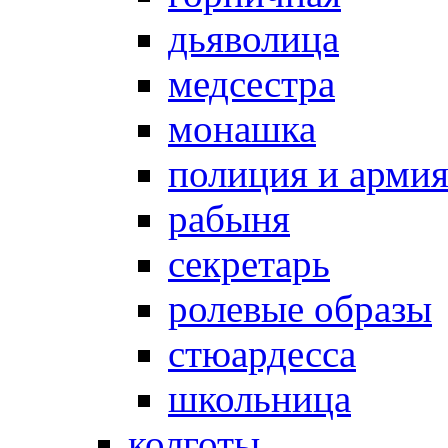
дьяволица
медсестра
монашка
полиция и арми
рабыня
секретарь
ролевые образы
стюардесса
школьница
колготы