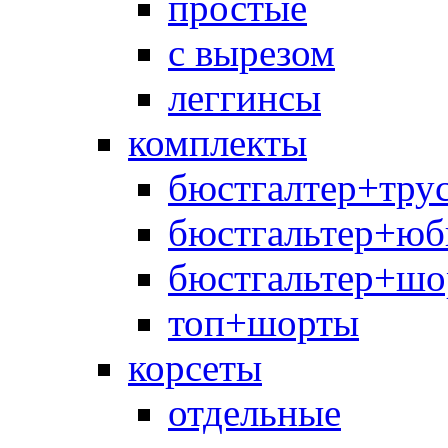
простые
с вырезом
леггинсы
комплекты
бюстгалтер+тру
бюстгальтер+юб
бюстгальтер+шо
топ+шорты
корсеты
отдельные