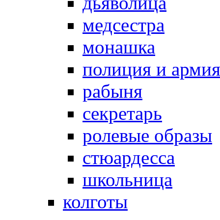
дьяволица
медсестра
монашка
полиция и арми
рабыня
секретарь
ролевые образы
стюардесса
школьница
колготы