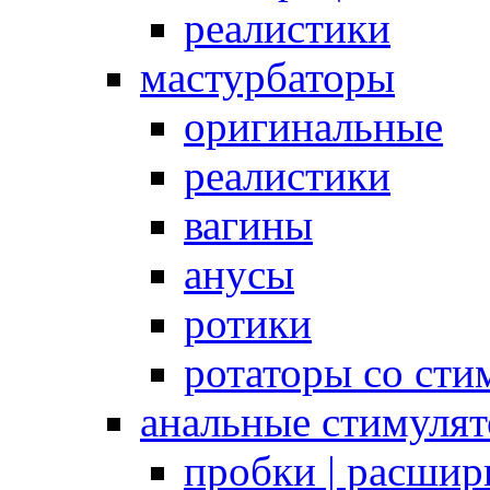
реалистики
мастурбаторы
оригинальные
реалистики
вагины
анусы
ротики
ротаторы со сти
анальные стимуля
пробки | расшир