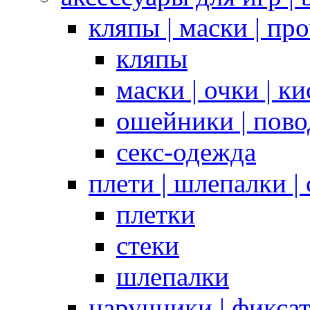
кляпы | маски | пр
кляпы
маски | очки | к
ошейники | пово
секс-одежда
плети | шлепалки |
плетки
стеки
шлепалки
наручники | фикса