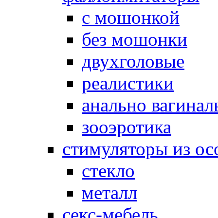
с мошонкой
без мошонки
двухголовые
реалистики
анально вагинал
зооэротика
стимуляторы из ос
стекло
металл
секс-мебель