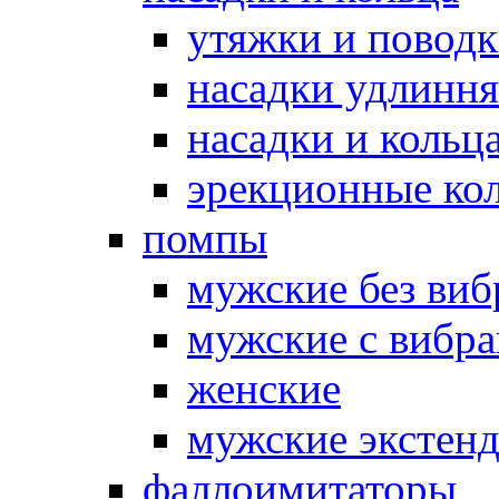
утяжки и повод
насадки удлинн
насадки и коль
эрекционные кол
помпы
мужские без ви
мужские с вибр
женские
мужские экстен
фаллоимитаторы