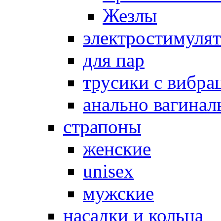
Жезлы
электростимуля
для пар
трусики с вибра
анально вагинал
страпоны
женские
unisex
мужские
насадки и кольца