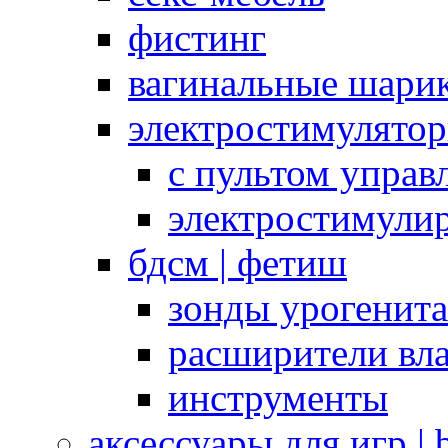
фистинг
вагинальные шарик
электростимулято
с пультом управ
электростимули
бдсм | фетиш
зонды урогенит
расширители вл
инструменты
аксессуары для игр |