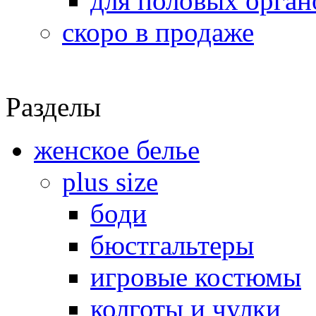
для половых орган
скоро в продаже
Разделы
женское белье
plus size
боди
бюстгальтеры
игровые костюмы
колготы и чулки