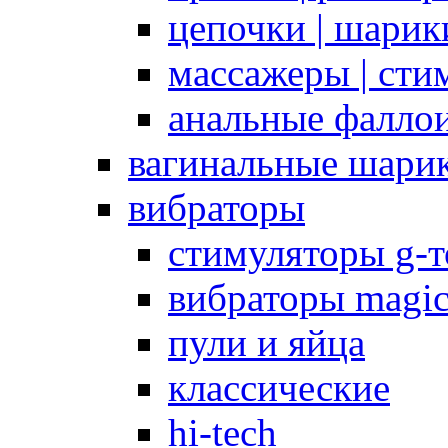
цепочки | шарики
массажеры | сти
анальные фалло
вагинальные шари
вибраторы
стимуляторы g-
вибраторы magi
пули и яйца
классические
hi-tech