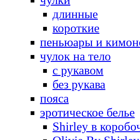
длинные
короткие
пеньюары и кимон
чулок на тело
с рукавом
без рукава
пояса
эротическое белье
Shirley в коробо