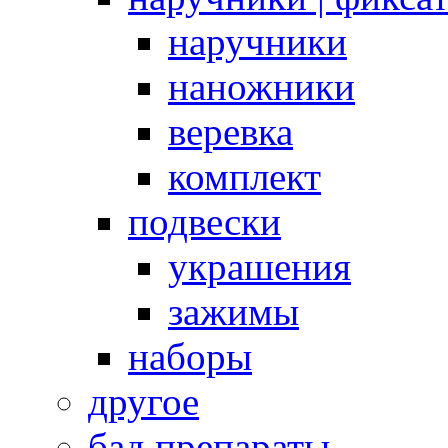
наручники
наножники
веревка
комплект
подвески
украшения
зажимы
наборы
другое
бад препараты