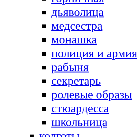
дьяволица
медсестра
монашка
полиция и арми
рабыня
секретарь
ролевые образы
стюардесса
школьница
колготы