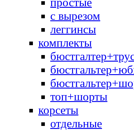
простые
с вырезом
леггинсы
комплекты
бюстгалтер+тру
бюстгальтер+юб
бюстгальтер+шо
топ+шорты
корсеты
отдельные