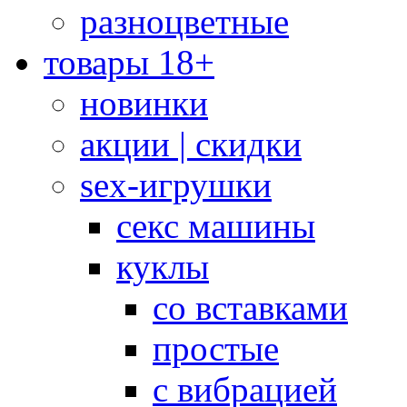
разноцветные
товары 18+
новинки
акции | скидки
sex-игрушки
секс машины
куклы
со вставками
простые
с вибрацией