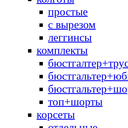
простые
с вырезом
леггинсы
комплекты
бюстгалтер+тру
бюстгальтер+юб
бюстгальтер+шо
топ+шорты
корсеты
отдельные