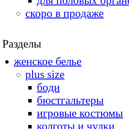
для половых орган
скоро в продаже
Разделы
женское белье
plus size
боди
бюстгальтеры
игровые костюмы
колготы и чулки