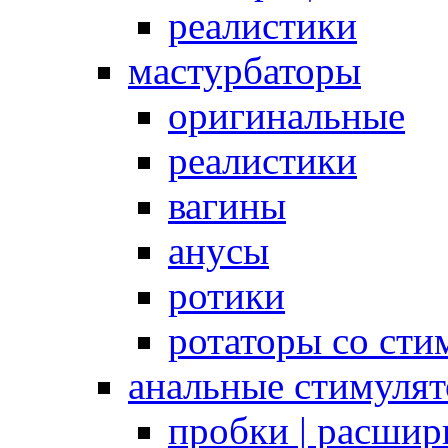
реалистики
мастурбаторы
оригинальные
реалистики
вагины
анусы
ротики
ротаторы со сти
анальные стимуля
пробки | расшир