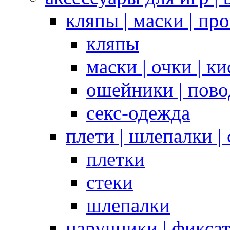
кляпы | маски | пр
кляпы
маски | очки | к
ошейники | пово
секс-одежда
плети | шлепалки |
плетки
стеки
шлепалки
наручники | фикса