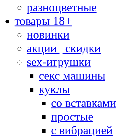
разноцветные
товары 18+
новинки
акции | скидки
sex-игрушки
секс машины
куклы
со вставками
простые
с вибрацией