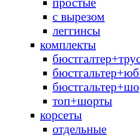
простые
с вырезом
леггинсы
комплекты
бюстгалтер+тру
бюстгальтер+юб
бюстгальтер+шо
топ+шорты
корсеты
отдельные