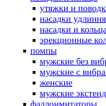
утяжки и повод
насадки удлинн
насадки и коль
эрекционные кол
помпы
мужские без ви
мужские с вибр
женские
мужские экстен
фаллоимитаторы