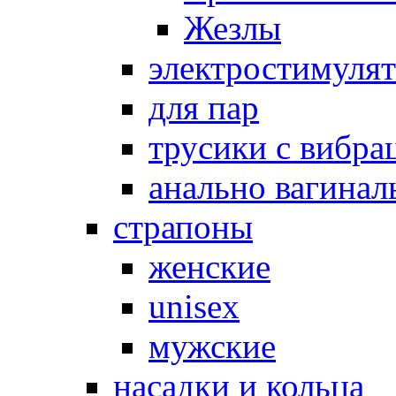
Жезлы
электростимуля
для пар
трусики с вибра
анально вагинал
страпоны
женские
unisex
мужские
насадки и кольца