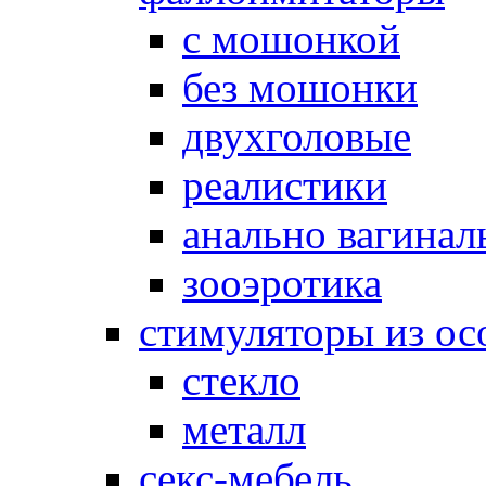
с мошонкой
без мошонки
двухголовые
реалистики
анально вагинал
зооэротика
стимуляторы из ос
стекло
металл
секс-мебель