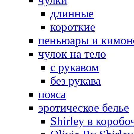
длинные
короткие
пеньюары и кимон
чулок на тело
с рукавом
без рукава
пояса
эротическое белье
Shirley в коробо