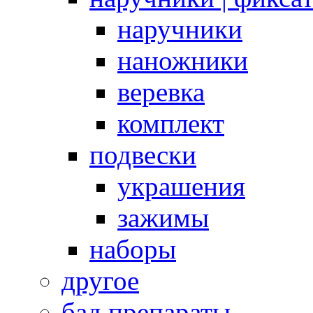
наручники
наножники
веревка
комплект
подвески
украшения
зажимы
наборы
другое
бад препараты