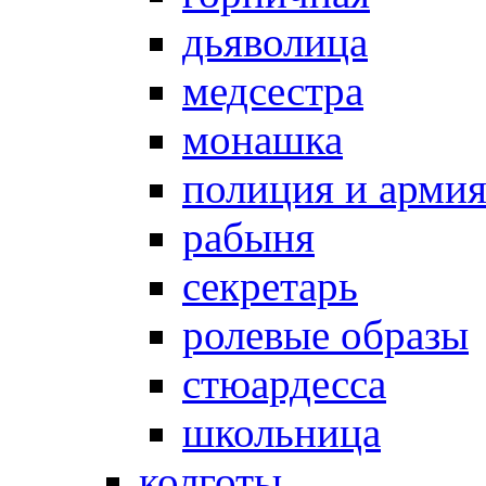
дьяволица
медсестра
монашка
полиция и арми
рабыня
секретарь
ролевые образы
стюардесса
школьница
колготы