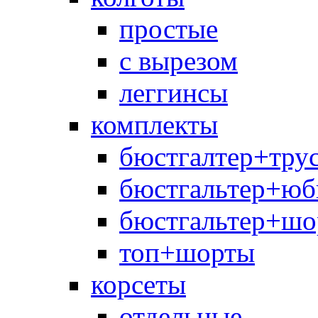
простые
с вырезом
леггинсы
комплекты
бюстгалтер+тру
бюстгальтер+юб
бюстгальтер+шо
топ+шорты
корсеты
отдельные