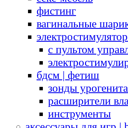
фистинг
вагинальные шарик
электростимулято
с пультом управ
электростимули
бдсм | фетиш
зонды урогенит
расширители вл
инструменты
аксессуары для игр |