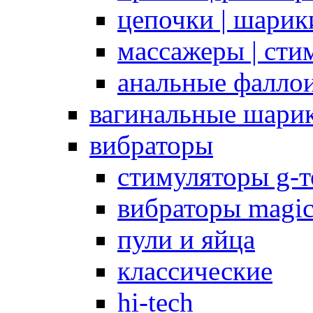
цепочки | шарики
массажеры | сти
анальные фалло
вагинальные шари
вибраторы
стимуляторы g-
вибраторы magi
пули и яйца
классические
hi-tech