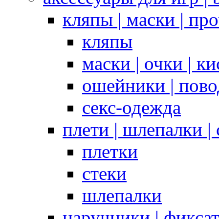
кляпы | маски | пр
кляпы
маски | очки | к
ошейники | пово
секс-одежда
плети | шлепалки |
плетки
стеки
шлепалки
наручники | фикса