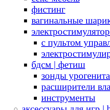
фистинг
вагинальные шарик
электростимулято
с пультом управ
электростимули
бдсм | фетиш
зонды урогенит
расширители вл
инструменты
аксессуары для игр |