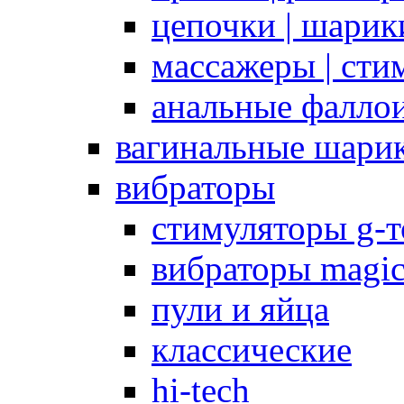
цепочки | шарики
массажеры | сти
анальные фалло
вагинальные шари
вибраторы
стимуляторы g-
вибраторы magi
пули и яйца
классические
hi-tech