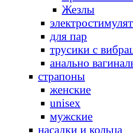
Жезлы
электростимуля
для пар
трусики с вибра
анально вагинал
страпоны
женские
unisex
мужские
насадки и кольца