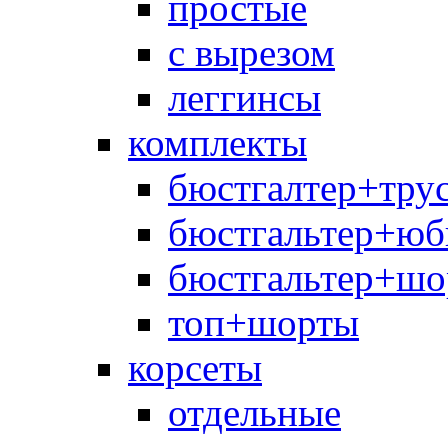
простые
с вырезом
леггинсы
комплекты
бюстгалтер+тру
бюстгальтер+юб
бюстгальтер+шо
топ+шорты
корсеты
отдельные