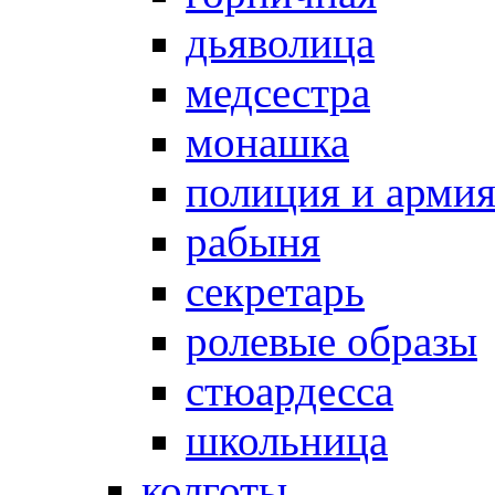
дьяволица
медсестра
монашка
полиция и арми
рабыня
секретарь
ролевые образы
стюардесса
школьница
колготы