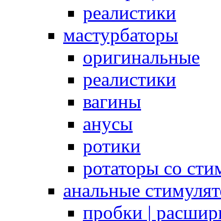
реалистики
мастурбаторы
оригинальные
реалистики
вагины
анусы
ротики
ротаторы со сти
анальные стимуля
пробки | расшир