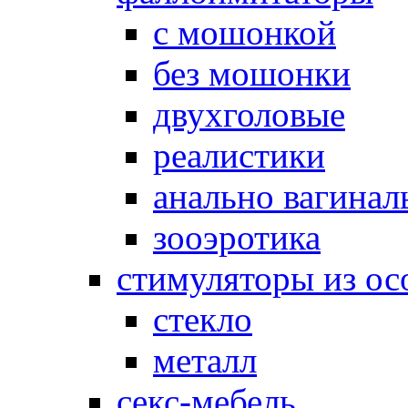
с мошонкой
без мошонки
двухголовые
реалистики
анально вагинал
зооэротика
стимуляторы из ос
стекло
металл
секс-мебель