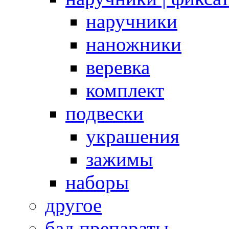
наручники
наножники
веревка
комплект
подвески
украшения
зажимы
наборы
другое
бад препараты