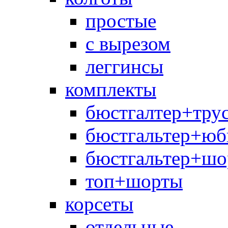
простые
с вырезом
леггинсы
комплекты
бюстгалтер+тру
бюстгальтер+юб
бюстгальтер+шо
топ+шорты
корсеты
отдельные