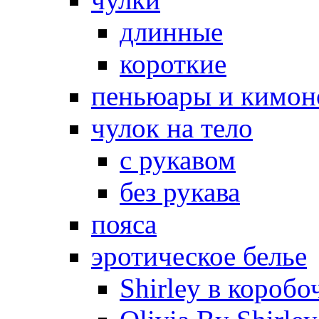
длинные
короткие
пеньюары и кимон
чулок на тело
с рукавом
без рукава
пояса
эротическое белье
Shirley в коробо