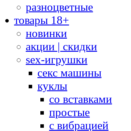
разноцветные
товары 18+
новинки
акции | скидки
sex-игрушки
секс машины
куклы
со вставками
простые
с вибрацией