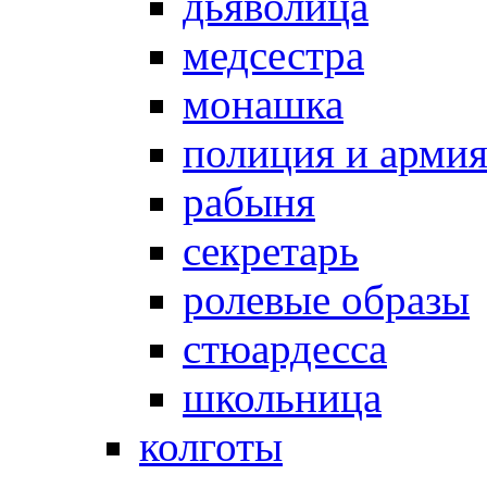
дьяволица
медсестра
монашка
полиция и арми
рабыня
секретарь
ролевые образы
стюардесса
школьница
колготы