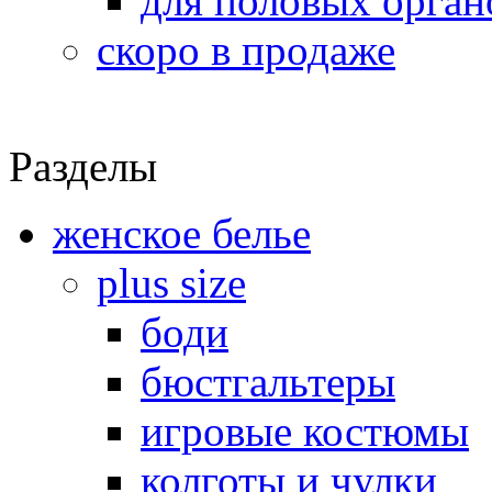
для половых орган
скоро в продаже
Разделы
женское белье
plus size
боди
бюстгальтеры
игровые костюмы
колготы и чулки