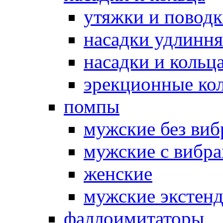
утяжки и повод
насадки удлинн
насадки и коль
эрекционные кол
помпы
мужские без ви
мужские с вибр
женские
мужские экстен
фаллоимитаторы