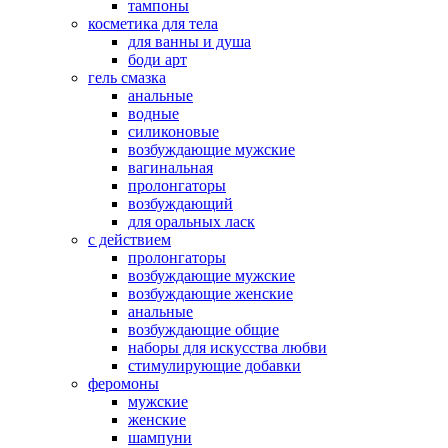
тампоны
косметика для тела
для ванны и душа
боди арт
гель смазка
анальные
водные
силиконовые
возбуждающие мужские
вагинальная
пролонгаторы
возбуждающий
для оральных ласк
с действием
пролонгаторы
возбуждающие мужские
возбуждающие женские
анальные
возбуждающие общие
наборы для искусства любви
стимулирующие добавки
феромоны
мужские
женские
шампуни