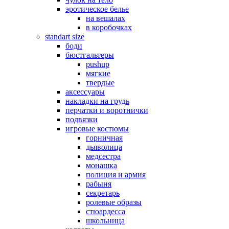
эротическое белье
на вешалах
в коробочках
standart size
боди
бюстгальтеры
pushup
мягкие
твердые
аксессуары
накладки на грудь
перчатки и воротнички
подвязки
игровые костюмы
горничная
дьяволица
медсестра
монашка
полиция и армия
рабыня
секретарь
ролевые образы
стюардесса
школьница