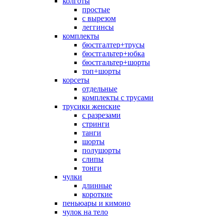
колготы
простые
с вырезом
леггинсы
комплекты
бюстгалтер+трусы
бюстгальтер+юбка
бюстгальтер+шорты
топ+шорты
корсеты
отдельные
комплекты с трусами
трусики женские
с разрезами
стринги
танги
шорты
полушорты
слипы
тонги
чулки
длинные
короткие
пеньюары и кимоно
чулок на тело