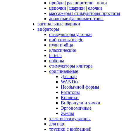
пробки | расширители | пони
цепочки | шарики | елочки
массажеры | стимуляторы простаты
анальные фаллоимитаторы
вагинальные шарики
вибраторы
стимуляторы g-точки
вибраторы magic
пули и яйца
классические
hi-tech
наборы
стимуляторы клитора
оригинальные
Для пар
WANDы
Необычной формы
Ротаторы
Кролики
Вибропули и яички
Эргономичные
Жезлы
электростимуляторы
для пар
трусики с вибрацией