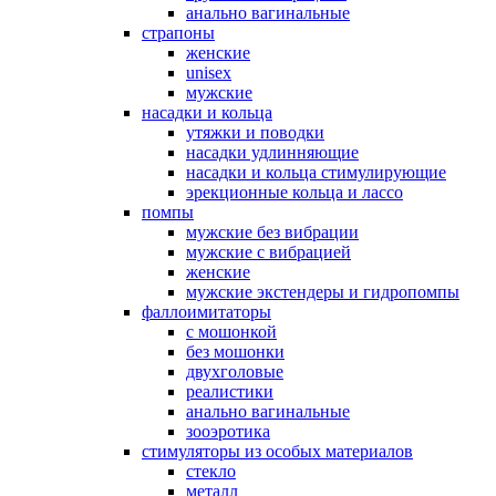
анально вагинальные
страпоны
женские
unisex
мужские
насадки и кольца
утяжки и поводки
насадки удлинняющие
насадки и кольца стимулирующие
эрекционные кольца и лассо
помпы
мужские без вибрации
мужские с вибрацией
женские
мужские экстендеры и гидропомпы
фаллоимитаторы
с мошонкой
без мошонки
двухголовые
реалистики
анально вагинальные
зооэротика
стимуляторы из особых материалов
стекло
металл