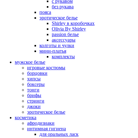
с рукавом
без рукава
пояса
эротическое белье
Shirley в коробочках
Olivia By Shirley
passion белье
аксессуары
колготы и чулки
мини-платья
комплекты
мужское белье
игровые костюмы
борцовки
хипсы
боксеры
тонги
брифы
стринги
джоки
эротическое белье
косметика
афродизиаки
интимная гигиена
для оральных ласк