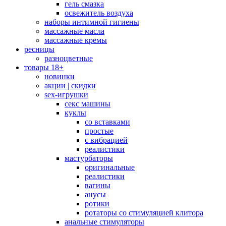
гель смазка
освежитель воздуха
наборы интимной гигиены
массажные масла
массажные кремы
ресницы
разноцветные
товары 18+
новинки
акции | скидки
sex-игрушки
секс машины
куклы
со вставками
простые
с вибрацией
реалистики
мастурбаторы
оригинальные
реалистики
вагины
анусы
ротики
ротаторы со стимуляцией клитора
анальные стимуляторы