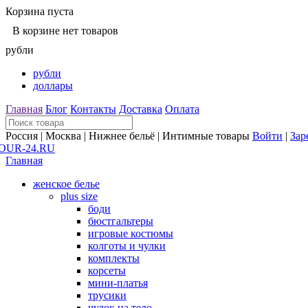
Корзина пуста
В корзине нет товаров
рубли
рубли
доллары
Главная
Блог
Контакты
Доставка
Оплата
Россия | Москва | Нижнее бельё | Интимные товары
Войти
|
Зар
Главная
женское белье
plus size
боди
бюстгальтеры
игровые костюмы
колготы и чулки
комплекты
корсеты
мини-платья
трусики
чулок на тело