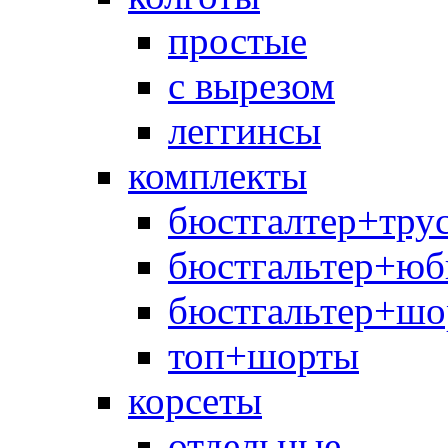
простые
с вырезом
леггинсы
комплекты
бюстгалтер+тру
бюстгальтер+юб
бюстгальтер+шо
топ+шорты
корсеты
отдельные