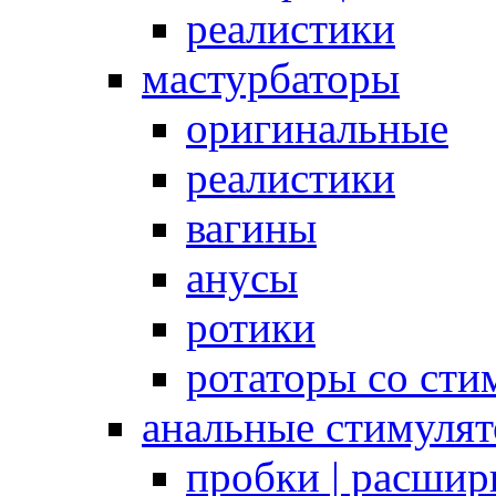
реалистики
мастурбаторы
оригинальные
реалистики
вагины
анусы
ротики
ротаторы со сти
анальные стимуля
пробки | расшир