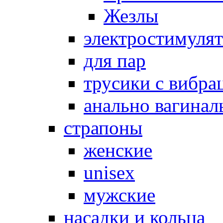
Жезлы
электростимуля
для пар
трусики с вибра
анально вагинал
страпоны
женские
unisex
мужские
насадки и кольца