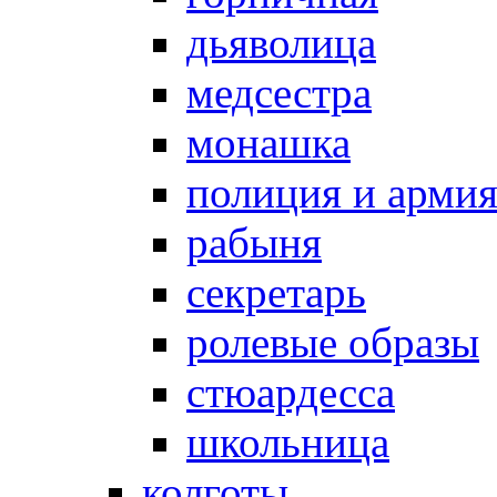
дьяволица
медсестра
монашка
полиция и арми
рабыня
секретарь
ролевые образы
стюардесса
школьница
колготы