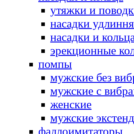
утяжки и повод
насадки удлинн
насадки и коль
эрекционные кол
помпы
мужские без ви
мужские с вибр
женские
мужские экстен
фаллоимитаторы