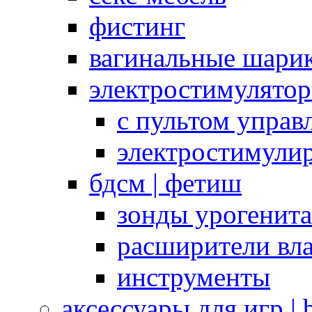
фистинг
вагинальные шарик
электростимулято
с пультом управ
электростимули
бдсм | фетиш
зонды урогенит
расширители вл
инструменты
аксессуары для игр |