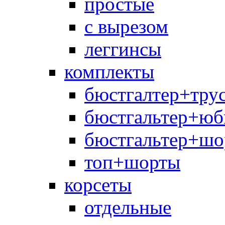
простые
с вырезом
леггинсы
комплекты
бюстгалтер+тру
бюстгальтер+юб
бюстгальтер+шо
топ+шорты
корсеты
отдельные