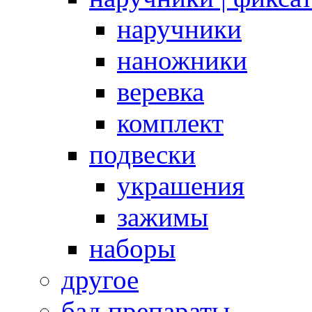
наручники
наножники
веревка
комплект
подвески
украшения
зажимы
наборы
другое
бад препараты