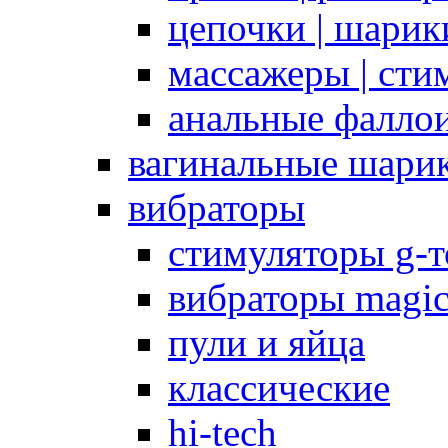
цепочки | шарики
массажеры | сти
анальные фалло
вагинальные шари
вибраторы
стимуляторы g-
вибраторы magi
пули и яйца
классические
hi-tech