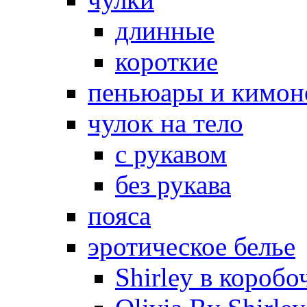
длинные
короткие
пеньюары и кимон
чулок на тело
с рукавом
без рукава
пояса
эротическое белье
Shirley в коробо