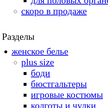
для половых орган
скоро в продаже
Разделы
женское белье
plus size
боди
бюстгальтеры
игровые костюмы
колготы и чулки