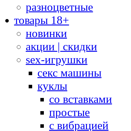
разноцветные
товары 18+
новинки
акции | скидки
sex-игрушки
секс машины
куклы
со вставками
простые
с вибрацией