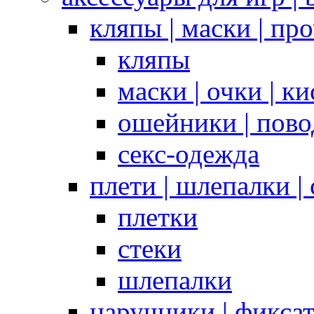
кляпы | маски | пр
кляпы
маски | очки | к
ошейники | пово
секс-одежда
плети | шлепалки |
плетки
стеки
шлепалки
наручники | фикса