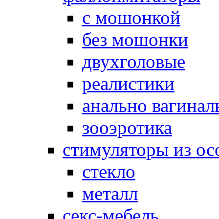
с мошонкой
без мошонки
двухголовые
реалистики
анально вагинал
зооэротика
стимуляторы из ос
стекло
металл
секс-мебель