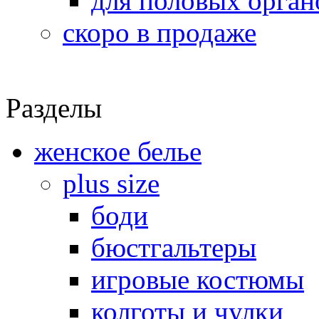
для половых орган
скоро в продаже
Разделы
женское белье
plus size
боди
бюстгальтеры
игровые костюмы
колготы и чулки