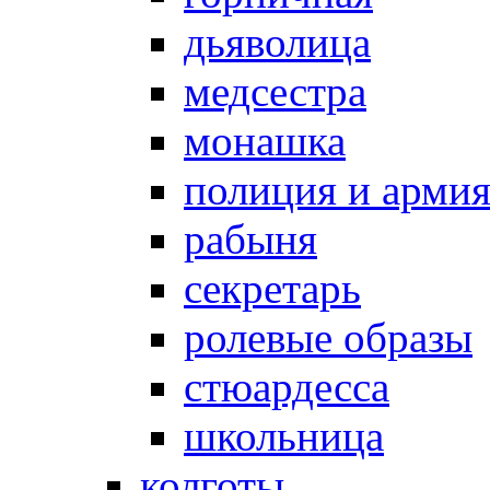
дьяволица
медсестра
монашка
полиция и арми
рабыня
секретарь
ролевые образы
стюардесса
школьница
колготы