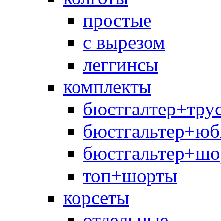
простые
с вырезом
леггинсы
комплекты
бюстгалтер+тру
бюстгальтер+юб
бюстгальтер+шо
топ+шорты
корсеты
отдельные