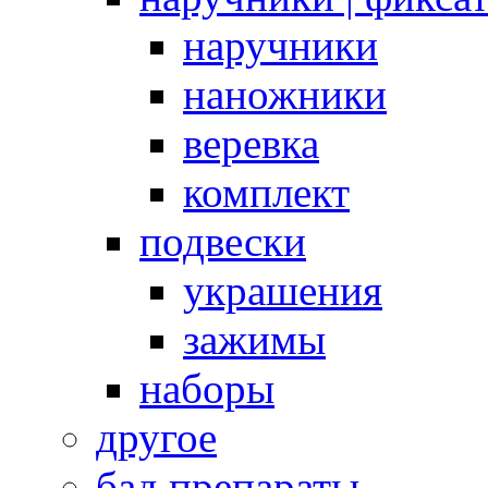
наручники
наножники
веревка
комплект
подвески
украшения
зажимы
наборы
другое
бад препараты