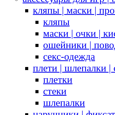
кляпы | маски | пр
кляпы
маски | очки | к
ошейники | пово
секс-одежда
плети | шлепалки |
плетки
стеки
шлепалки
наручники | фикса