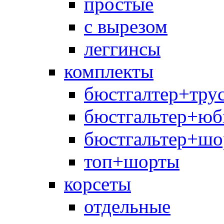
простые
с вырезом
леггинсы
комплекты
бюстгалтер+тру
бюстгальтер+юб
бюстгальтер+шо
топ+шорты
корсеты
отдельные