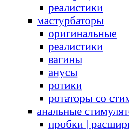
реалистики
мастурбаторы
оригинальные
реалистики
вагины
анусы
ротики
ротаторы со сти
анальные стимуля
пробки | расшир