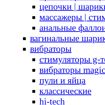
цепочки | шарики
массажеры | сти
анальные фалло
вагинальные шари
вибраторы
стимуляторы g-
вибраторы magi
пули и яйца
классические
hi-tech