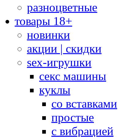
разноцветные
товары 18+
новинки
акции | скидки
sex-игрушки
секс машины
куклы
со вставками
простые
с вибрацией