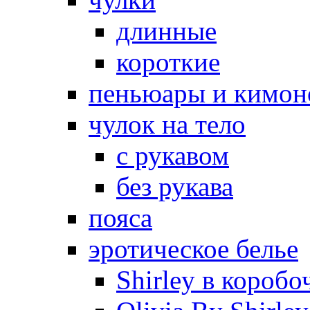
длинные
короткие
пеньюары и кимон
чулок на тело
с рукавом
без рукава
пояса
эротическое белье
Shirley в коробо