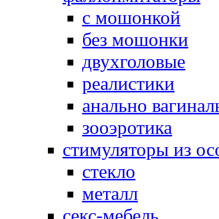
с мошонкой
без мошонки
двухголовые
реалистики
анально вагинал
зооэротика
стимуляторы из ос
стекло
металл
секс-мебель