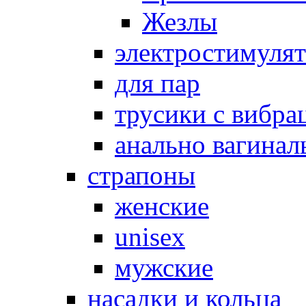
Жезлы
электростимуля
для пар
трусики с вибра
анально вагинал
страпоны
женские
unisex
мужские
насадки и кольца