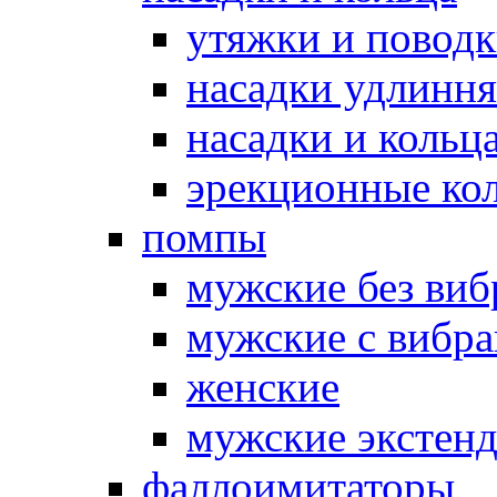
утяжки и повод
насадки удлинн
насадки и коль
эрекционные кол
помпы
мужские без ви
мужские с вибр
женские
мужские экстен
фаллоимитаторы