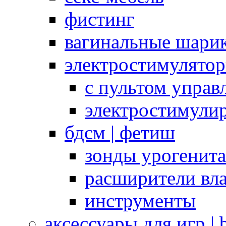
фистинг
вагинальные шарик
электростимулято
с пультом управ
электростимули
бдсм | фетиш
зонды урогенит
расширители вл
инструменты
аксессуары для игр |