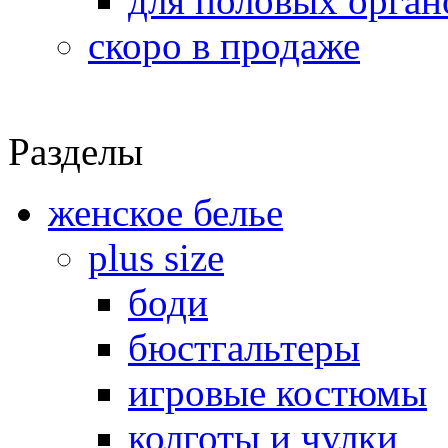
для половых орган
скоро в продаже
Разделы
женское белье
plus size
боди
бюстгальтеры
игровые костюмы
колготы и чулки