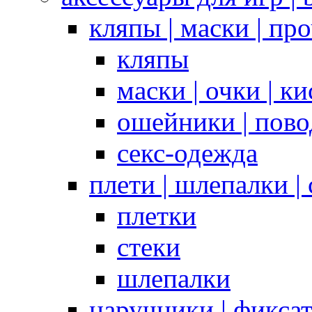
кляпы | маски | пр
кляпы
маски | очки | к
ошейники | пово
секс-одежда
плети | шлепалки |
плетки
стеки
шлепалки
наручники | фикса