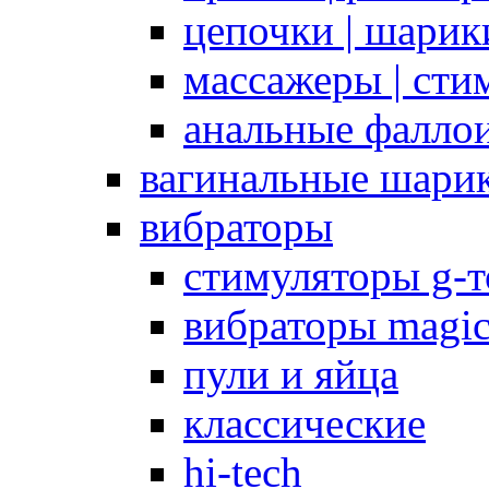
цепочки | шарики
массажеры | сти
анальные фалло
вагинальные шари
вибраторы
стимуляторы g-
вибраторы magi
пули и яйца
классические
hi-tech