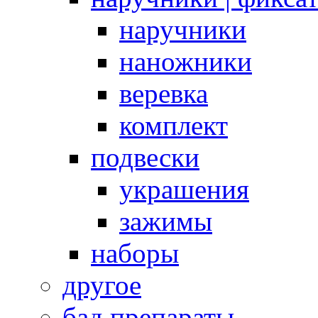
наручники
наножники
веревка
комплект
подвески
украшения
зажимы
наборы
другое
бад препараты