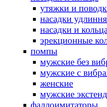
утяжки и повод
насадки удлинн
насадки и коль
эрекционные кол
помпы
мужские без ви
мужские с вибр
женские
мужские экстен
фаллоимитаторы