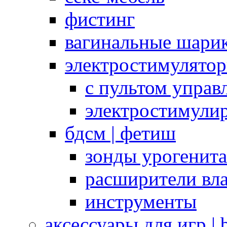
фистинг
вагинальные шарик
электростимулято
с пультом управ
электростимули
бдсм | фетиш
зонды урогенит
расширители вл
инструменты
аксессуары для игр |