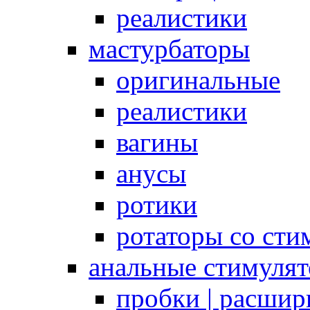
реалистики
мастурбаторы
оригинальные
реалистики
вагины
анусы
ротики
ротаторы со сти
анальные стимуля
пробки | расшир