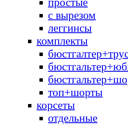
простые
с вырезом
леггинсы
комплекты
бюстгалтер+тру
бюстгальтер+юб
бюстгальтер+шо
топ+шорты
корсеты
отдельные