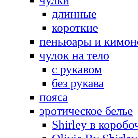
длинные
короткие
пеньюары и кимон
чулок на тело
с рукавом
без рукава
пояса
эротическое белье
Shirley в коробо