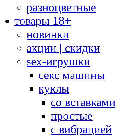
разноцветные
товары 18+
новинки
акции | скидки
sex-игрушки
секс машины
куклы
со вставками
простые
с вибрацией