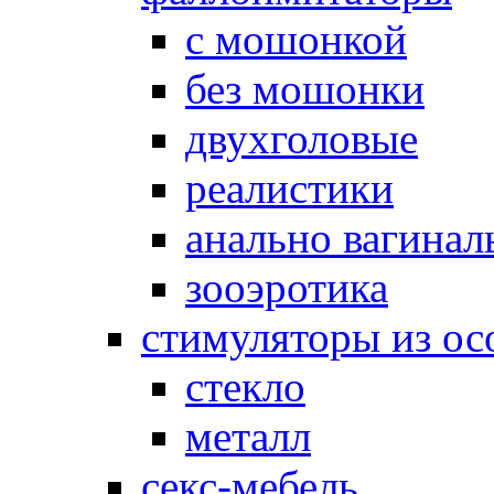
с мошонкой
без мошонки
двухголовые
реалистики
анально вагинал
зооэротика
стимуляторы из ос
стекло
металл
секс-мебель