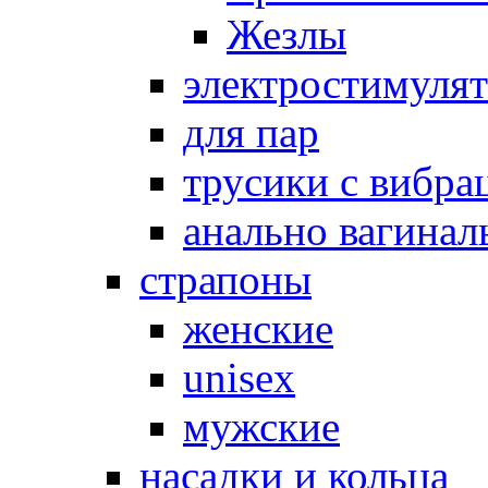
Жезлы
электростимуля
для пар
трусики с вибра
анально вагинал
страпоны
женские
unisex
мужские
насадки и кольца