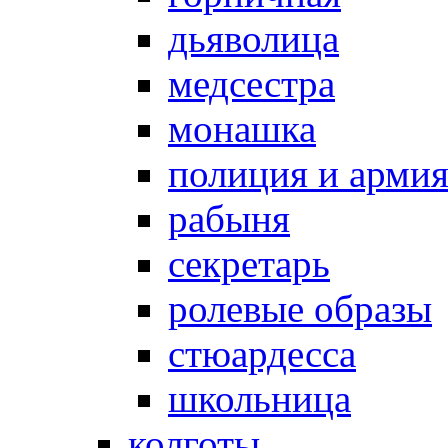
дьяволица
медсестра
монашка
полиция и арми
рабыня
секретарь
ролевые образы
стюардесса
школьница
колготы