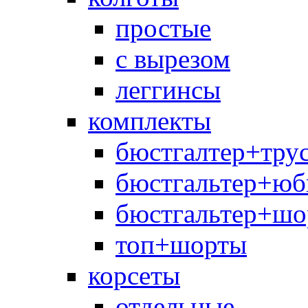
простые
с вырезом
леггинсы
комплекты
бюстгалтер+тру
бюстгальтер+юб
бюстгальтер+шо
топ+шорты
корсеты
отдельные