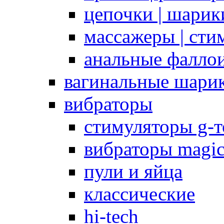
цепочки | шарики
массажеры | сти
анальные фалло
вагинальные шари
вибраторы
стимуляторы g-
вибраторы magi
пули и яйца
классические
hi-tech