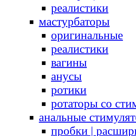
реалистики
мастурбаторы
оригинальные
реалистики
вагины
анусы
ротики
ротаторы со сти
анальные стимуля
пробки | расшир