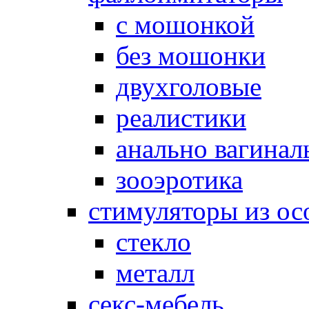
с мошонкой
без мошонки
двухголовые
реалистики
анально вагинал
зооэротика
стимуляторы из ос
стекло
металл
секс-мебель