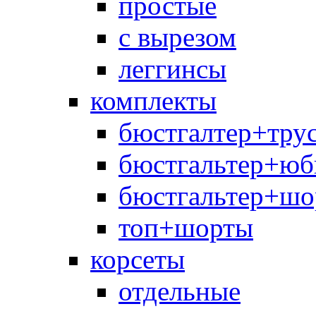
простые
с вырезом
леггинсы
комплекты
бюстгалтер+тру
бюстгальтер+юб
бюстгальтер+шо
топ+шорты
корсеты
отдельные