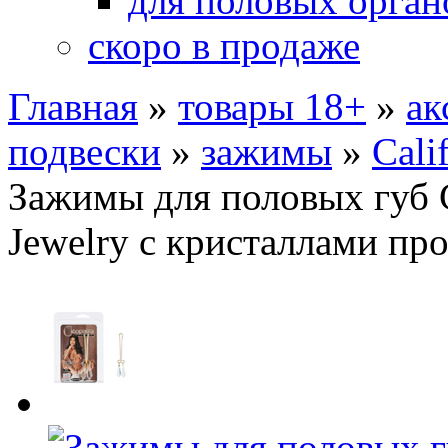
для половых орган
скоро в продаже
Главная
»
товары 18+
»
ак
подвески
»
зажимы
»
Cali
Зажимы для половых губ Cl
Jewelry с кристаллами пр