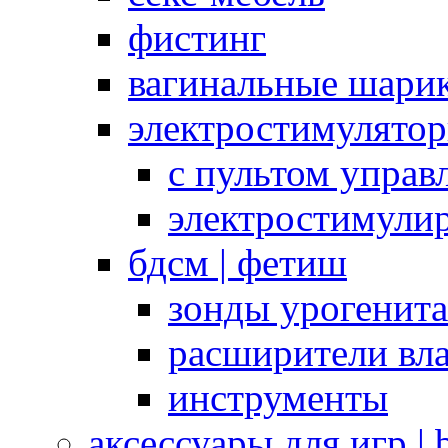
фистинг
вагинальные шарик
электростимулято
с пультом управ
электростимули
бдсм | фетиш
зонды урогенит
расширители вл
инструменты
аксессуары для игр |