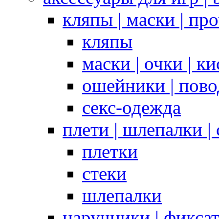
кляпы | маски | пр
кляпы
маски | очки | к
ошейники | пово
секс-одежда
плети | шлепалки |
плетки
стеки
шлепалки
наручники | фикса