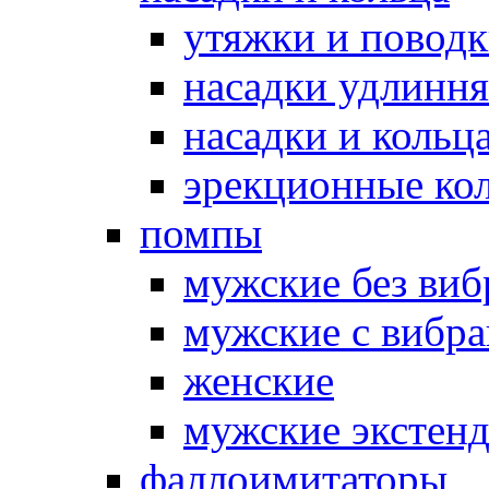
утяжки и повод
насадки удлинн
насадки и коль
эрекционные кол
помпы
мужские без ви
мужские с вибр
женские
мужские экстен
фаллоимитаторы