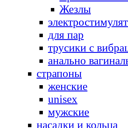
Жезлы
электростимуля
для пар
трусики с вибра
анально вагинал
страпоны
женские
unisex
мужские
насадки и кольца