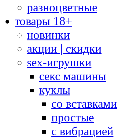
разноцветные
товары 18+
новинки
акции | скидки
sex-игрушки
секс машины
куклы
со вставками
простые
с вибрацией