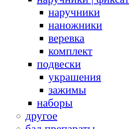
наручники
наножники
веревка
комплект
подвески
украшения
зажимы
наборы
другое
бад препараты