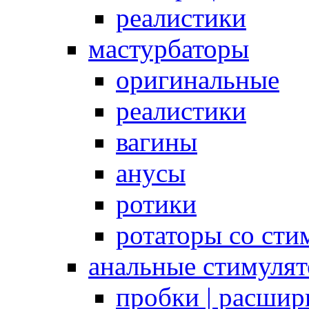
реалистики
мастурбаторы
оригинальные
реалистики
вагины
анусы
ротики
ротаторы со сти
анальные стимуля
пробки | расшир