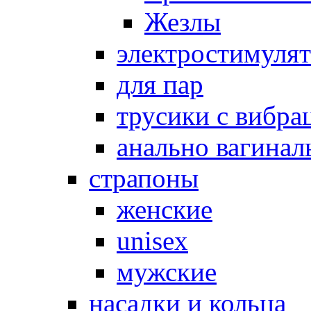
Жезлы
электростимуля
для пар
трусики с вибра
анально вагинал
страпоны
женские
unisex
мужские
насадки и кольца