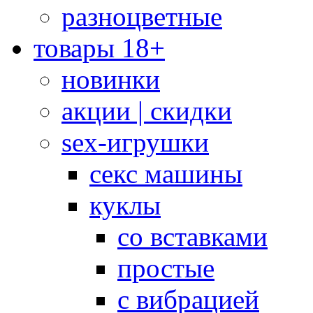
разноцветные
товары 18+
новинки
акции | скидки
sex-игрушки
секс машины
куклы
со вставками
простые
с вибрацией