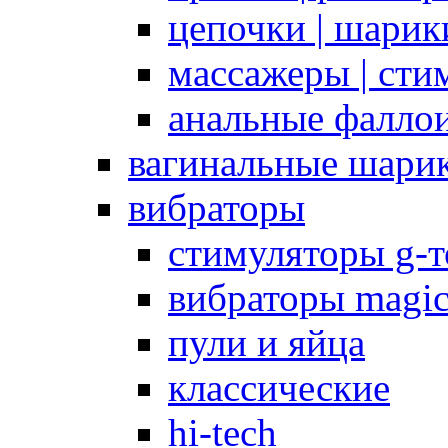
цепочки | шарики
массажеры | сти
анальные фалло
вагинальные шари
вибраторы
стимуляторы g-
вибраторы magi
пули и яйца
классические
hi-tech