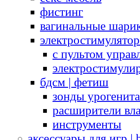
фистинг
вагинальные шарик
электростимулято
с пультом управ
электростимули
бдсм | фетиш
зонды урогенит
расширители вл
инструменты
аксессуары для игр |