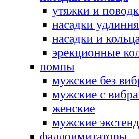
утяжки и повод
насадки удлинн
насадки и коль
эрекционные кол
помпы
мужские без ви
мужские с вибр
женские
мужские экстен
фаллоимитаторы