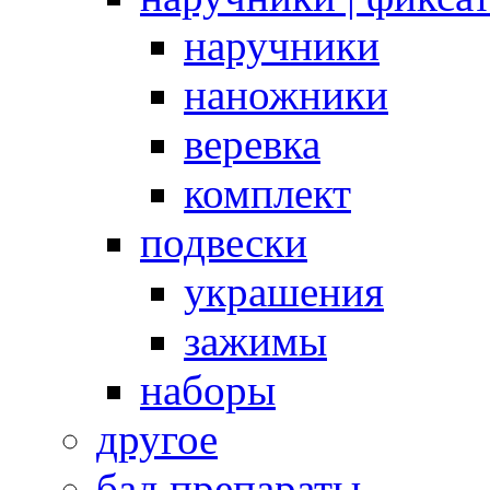
наручники
наножники
веревка
комплект
подвески
украшения
зажимы
наборы
другое
бад препараты