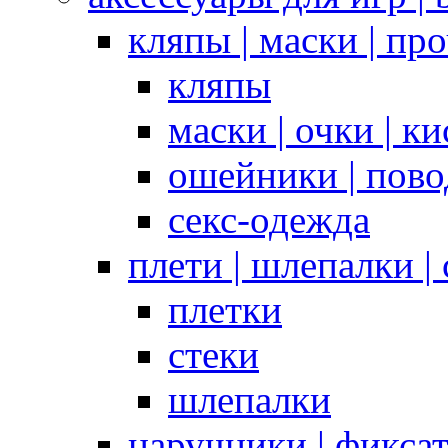
кляпы | маски | пр
кляпы
маски | очки | к
ошейники | пово
секс-одежда
плети | шлепалки |
плетки
стеки
шлепалки
наручники | фикса