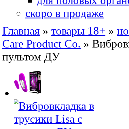
для половых орган
скоро в продаже
Главная
»
товары 18+
»
но
Care Product Co.
»
Вибровк
пультом ДУ