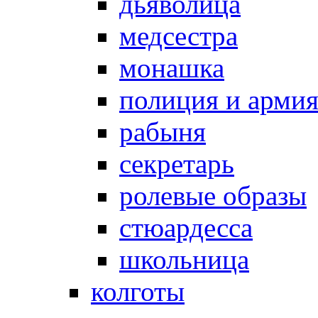
дьяволица
медсестра
монашка
полиция и арми
рабыня
секретарь
ролевые образы
стюардесса
школьница
колготы