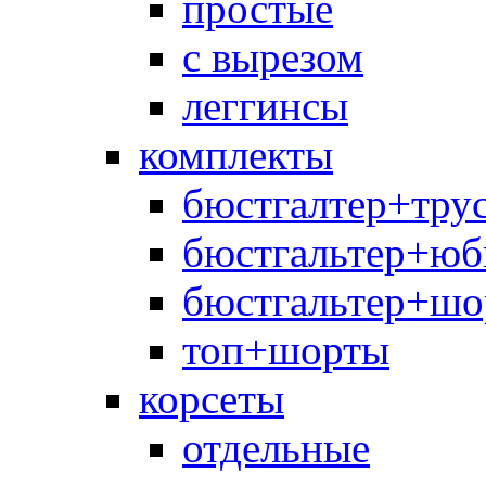
простые
с вырезом
леггинсы
комплекты
бюстгалтер+тру
бюстгальтер+юб
бюстгальтер+шо
топ+шорты
корсеты
отдельные