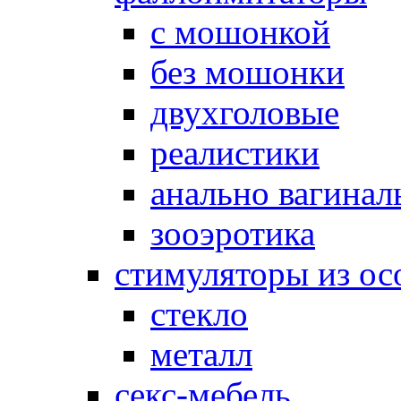
с мошонкой
без мошонки
двухголовые
реалистики
анально вагинал
зооэротика
стимуляторы из ос
стекло
металл
секс-мебель