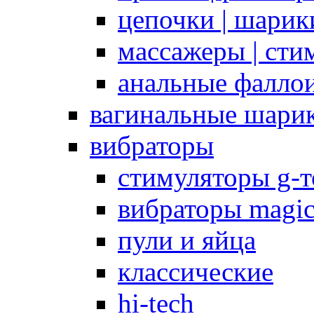
цепочки | шарики
массажеры | сти
анальные фалло
вагинальные шари
вибраторы
стимуляторы g-
вибраторы magi
пули и яйца
классические
hi-tech