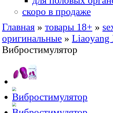
для половых орган
скоро в продаже
Главная
»
товары 18+
»
se
оригинальные
»
Liaoyang 
Вибростимулятор