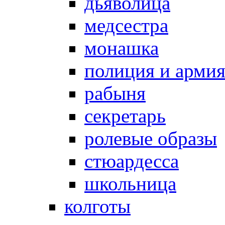
дьяволица
медсестра
монашка
полиция и арми
рабыня
секретарь
ролевые образы
стюардесса
школьница
колготы