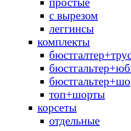
простые
с вырезом
леггинсы
комплекты
бюстгалтер+тру
бюстгальтер+юб
бюстгальтер+шо
топ+шорты
корсеты
отдельные