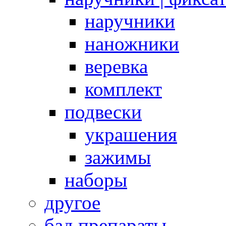
наручники
наножники
веревка
комплект
подвески
украшения
зажимы
наборы
другое
бад препараты