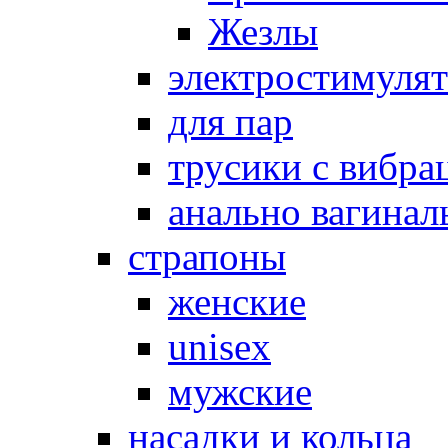
Жезлы
электростимуля
для пар
трусики с вибра
анально вагинал
страпоны
женские
unisex
мужские
насадки и кольца