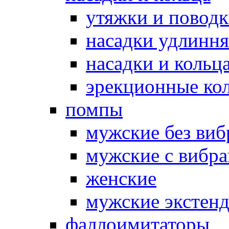
утяжки и повод
насадки удлинн
насадки и коль
эрекционные кол
помпы
мужские без ви
мужские с вибр
женские
мужские экстен
фаллоимитаторы