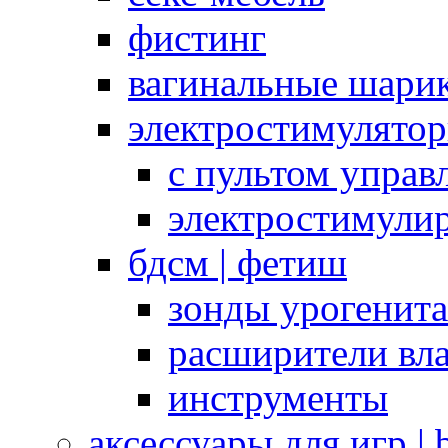
фистинг
вагинальные шарик
электростимулято
с пультом управ
электростимули
бдсм | фетиш
зонды урогенит
расширители вл
инструменты
аксессуары для игр |