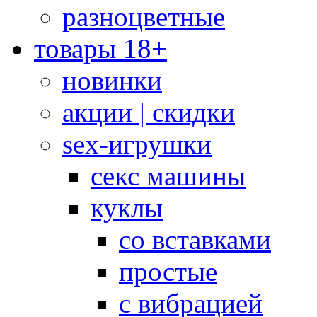
разноцветные
товары 18+
новинки
акции | скидки
sex-игрушки
секс машины
куклы
со вставками
простые
с вибрацией