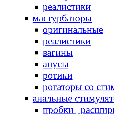
реалистики
мастурбаторы
оригинальные
реалистики
вагины
анусы
ротики
ротаторы со сти
анальные стимуля
пробки | расшир