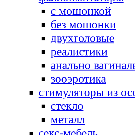
с мошонкой
без мошонки
двухголовые
реалистики
анально вагинал
зооэротика
стимуляторы из ос
стекло
металл
секс-мебель