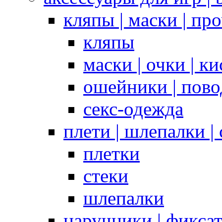
кляпы | маски | пр
кляпы
маски | очки | к
ошейники | пово
секс-одежда
плети | шлепалки |
плетки
стеки
шлепалки
наручники | фикса