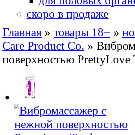
для половых орган
скоро в продаже
Главная
»
товары 18+
»
но
Care Product Co.
»
Вибром
поверхностью PrettyLove 