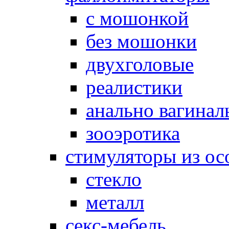
с мошонкой
без мошонки
двухголовые
реалистики
анально вагинал
зооэротика
стимуляторы из ос
стекло
металл
секс-мебель