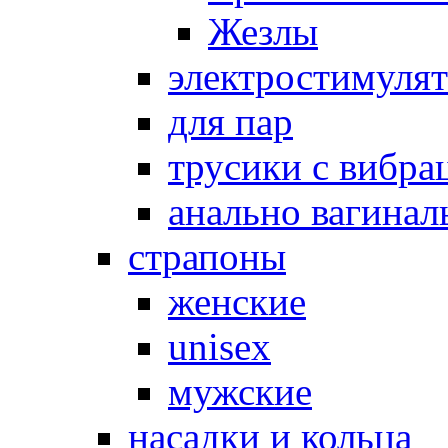
Жезлы
электростимуля
для пар
трусики с вибра
анально вагинал
страпоны
женские
unisex
мужские
насадки и кольца