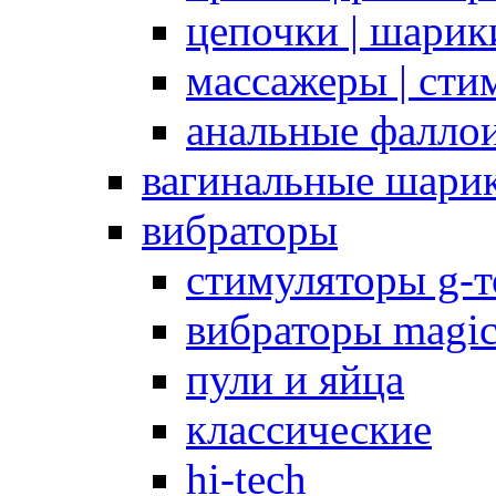
цепочки | шарики
массажеры | сти
анальные фалло
вагинальные шари
вибраторы
стимуляторы g-
вибраторы magi
пули и яйца
классические
hi-tech