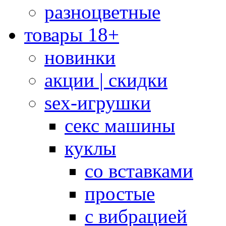
разноцветные
товары 18+
новинки
акции | скидки
sex-игрушки
секс машины
куклы
со вставками
простые
с вибрацией