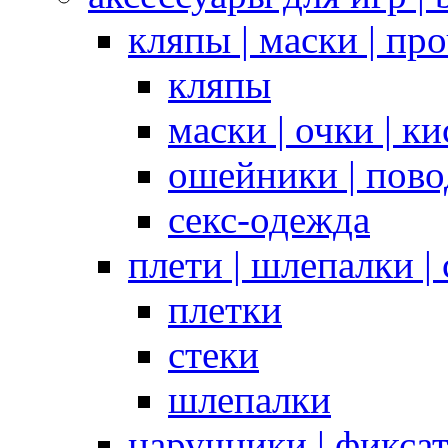
кляпы | маски | пр
кляпы
маски | очки | к
ошейники | пово
секс-одежда
плети | шлепалки |
плетки
стеки
шлепалки
наручники | фикса