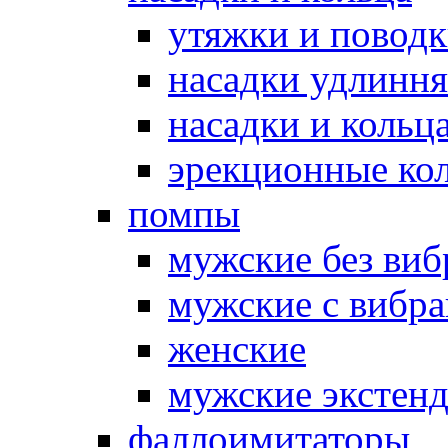
утяжки и повод
насадки удлинн
насадки и коль
эрекционные кол
помпы
мужские без ви
мужские с вибр
женские
мужские экстен
фаллоимитаторы