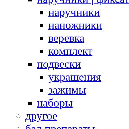
наручники
наножники
веревка
комплект
подвески
украшения
зажимы
наборы
другое
бад препараты