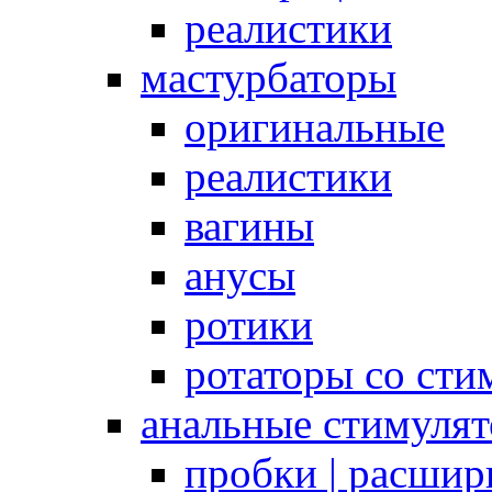
реалистики
мастурбаторы
оригинальные
реалистики
вагины
анусы
ротики
ротаторы со сти
анальные стимуля
пробки | расшир