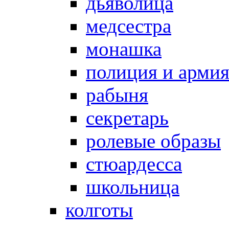
дьяволица
медсестра
монашка
полиция и арми
рабыня
секретарь
ролевые образы
стюардесса
школьница
колготы