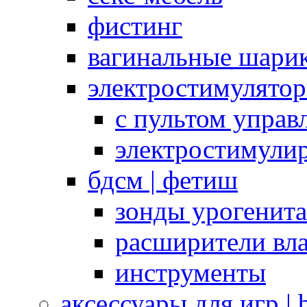
фистинг
вагинальные шарик
электростимулято
с пультом управ
электростимули
бдсм | фетиш
зонды урогенит
расширители вл
инструменты
аксессуары для игр |