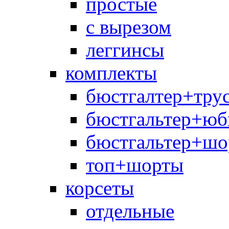
простые
с вырезом
леггинсы
комплекты
бюстгалтер+тру
бюстгальтер+юб
бюстгальтер+шо
топ+шорты
корсеты
отдельные