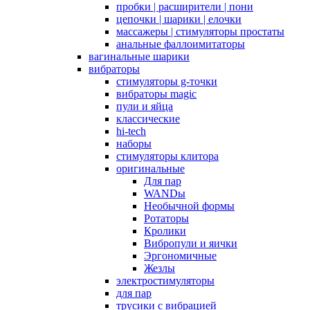
пробки | расширители | пони
цепочки | шарики | елочки
массажеры | стимуляторы простаты
анальные фаллоимитаторы
вагинальные шарики
вибраторы
стимуляторы g-точки
вибраторы magic
пули и яйца
классические
hi-tech
наборы
стимуляторы клитора
оригинальные
Для пар
WANDы
Необычной формы
Ротаторы
Кролики
Вибропули и яички
Эргономичные
Жезлы
электростимуляторы
для пар
трусики с вибрацией