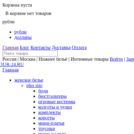
Корзина пуста
В корзине нет товаров
рубли
рубли
доллары
Главная
Блог
Контакты
Доставка
Оплата
Россия | Москва | Нижнее бельё | Интимные товары
Войти
|
Зар
Главная
женское белье
plus size
боди
бюстгальтеры
игровые костюмы
колготы и чулки
комплекты
корсеты
мини-платья
трусики
чулок на тело