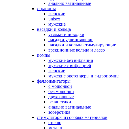
анально вагинальные
страпоны
женские
unisex
мужские
насадки и кольца
утяжки и поводки
насадки удлинняющие
насадки и кольца стимулирующие
эрекционные кольца и лассо
помпы
мужские без вибрации
мужские с вибрацией
женские
мужские экстендеры и гидропомпы
фаллоимитаторы
с мошонкой
без мошонки
двухголовые
реалистики
анально вагинальные
зооэротика
стимуляторы из особых материалов
стекло
металл