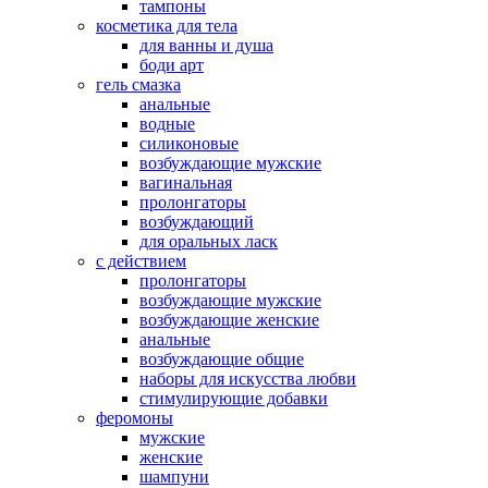
тампоны
косметика для тела
для ванны и душа
боди арт
гель смазка
анальные
водные
силиконовые
возбуждающие мужские
вагинальная
пролонгаторы
возбуждающий
для оральных ласк
с действием
пролонгаторы
возбуждающие мужские
возбуждающие женские
анальные
возбуждающие общие
наборы для искусства любви
стимулирующие добавки
феромоны
мужские
женские
шампуни