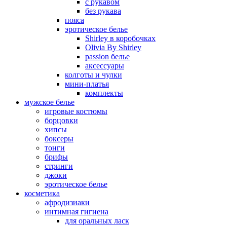
с рукавом
без рукава
пояса
эротическое белье
Shirley в коробочках
Olivia By Shirley
passion белье
аксессуары
колготы и чулки
мини-платья
комплекты
мужское белье
игровые костюмы
борцовки
хипсы
боксеры
тонги
брифы
стринги
джоки
эротическое белье
косметика
афродизиаки
интимная гигиена
для оральных ласк