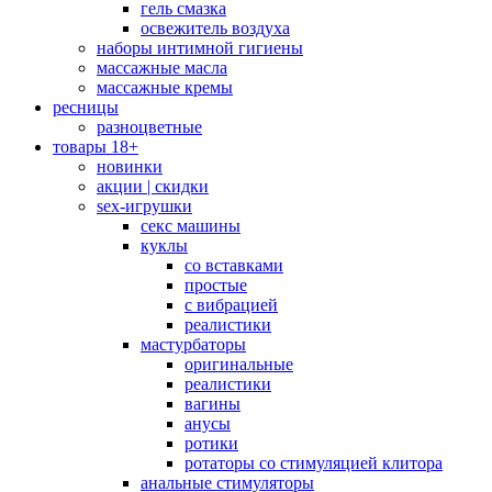
гель смазка
освежитель воздуха
наборы интимной гигиены
массажные масла
массажные кремы
ресницы
разноцветные
товары 18+
новинки
акции | скидки
sex-игрушки
секс машины
куклы
со вставками
простые
с вибрацией
реалистики
мастурбаторы
оригинальные
реалистики
вагины
анусы
ротики
ротаторы со стимуляцией клитора
анальные стимуляторы