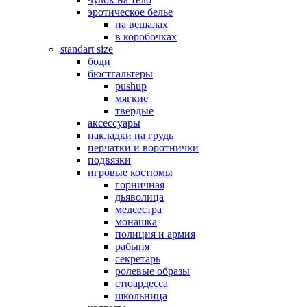
эротическое белье
на вешалах
в коробочках
standart size
боди
бюстгальтеры
pushup
мягкие
твердые
аксессуары
накладки на грудь
перчатки и воротнички
подвязки
игровые костюмы
горничная
дьяволица
медсестра
монашка
полиция и армия
рабыня
секретарь
ролевые образы
стюардесса
школьница