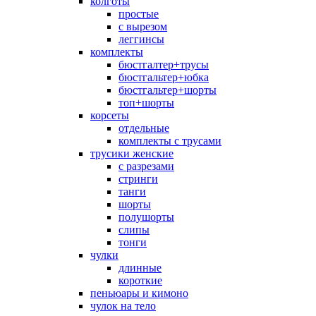
колготы
простые
с вырезом
леггинсы
комплекты
бюстгалтер+трусы
бюстгальтер+юбка
бюстгальтер+шорты
топ+шорты
корсеты
отдельные
комплекты с трусами
трусики женские
с разрезами
стринги
танги
шорты
полушорты
слипы
тонги
чулки
длинные
короткие
пеньюары и кимоно
чулок на тело