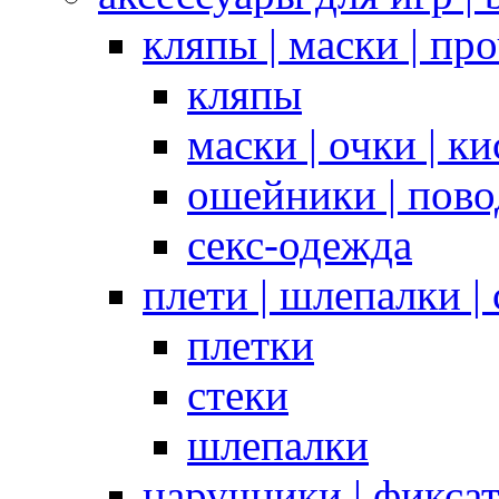
кляпы | маски | пр
кляпы
маски | очки | к
ошейники | пово
секс-одежда
плети | шлепалки |
плетки
стеки
шлепалки
наручники | фикса