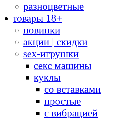
разноцветные
товары 18+
новинки
акции | скидки
sex-игрушки
секс машины
куклы
со вставками
простые
с вибрацией