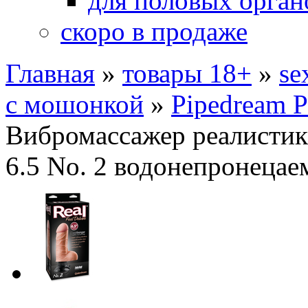
для половых орган
скоро в продаже
Главная
»
товары 18+
»
se
с мошонкой
»
Pipedream P
Вибромассажер реалистик 
6.5 No. 2 водонепронеца