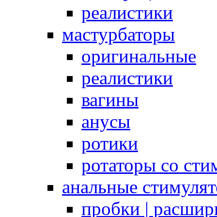
реалистики
мастурбаторы
оригинальные
реалистики
вагины
анусы
ротики
ротаторы со сти
анальные стимуля
пробки | расшир