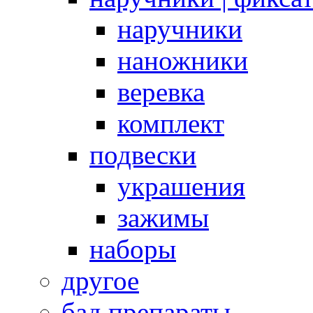
наручники
наножники
веревка
комплект
подвески
украшения
зажимы
наборы
другое
бад препараты