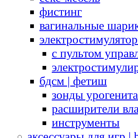
фистинг
вагинальные шарик
электростимулято
с пультом управ
электростимули
бдсм | фетиш
зонды урогенит
расширители вл
инструменты
аксессуары для игр |