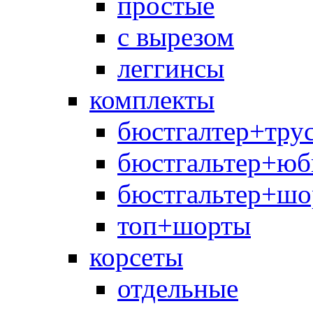
простые
с вырезом
леггинсы
комплекты
бюстгалтер+тру
бюстгальтер+юб
бюстгальтер+шо
топ+шорты
корсеты
отдельные