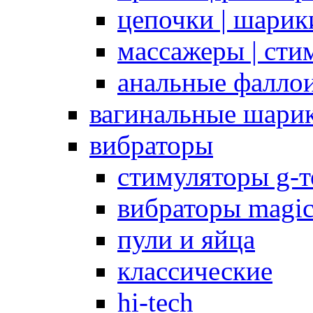
цепочки | шарики
массажеры | сти
анальные фалло
вагинальные шари
вибраторы
стимуляторы g-
вибраторы magi
пули и яйца
классические
hi-tech