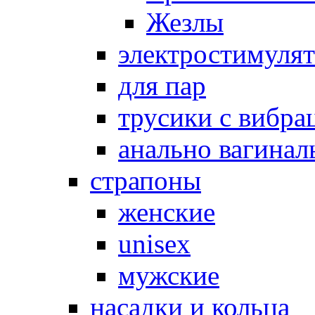
Жезлы
электростимуля
для пар
трусики с вибра
анально вагинал
страпоны
женские
unisex
мужские
насадки и кольца