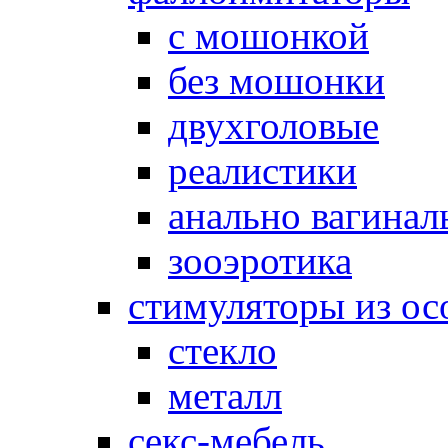
с мошонкой
без мошонки
двухголовые
реалистики
анально вагинал
зооэротика
стимуляторы из ос
стекло
металл
секс-мебель