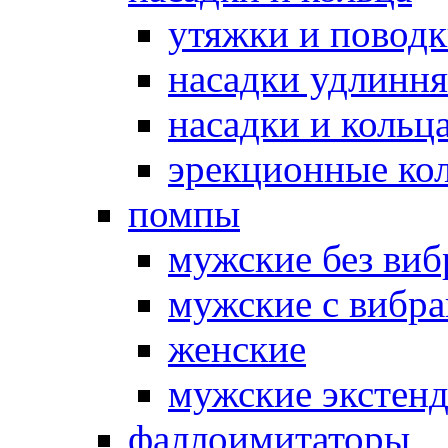
утяжки и повод
насадки удлинн
насадки и коль
эрекционные кол
помпы
мужские без ви
мужские с вибр
женские
мужские экстен
фаллоимитаторы