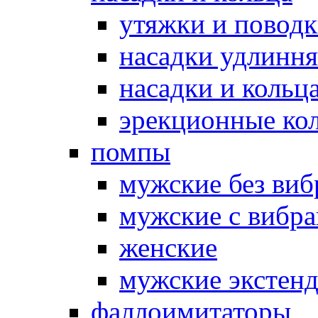
утяжки и повод
насадки удлинн
насадки и коль
эрекционные кол
помпы
мужские без ви
мужские с вибр
женские
мужские экстен
фаллоимитаторы