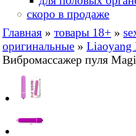
для половых орган
скоро в продаже
Главная
»
товары 18+
»
se
оригинальные
»
Liaoyang 
Вибромассажер пуля Magi