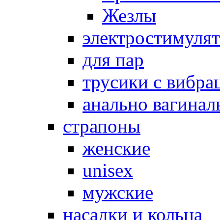
Жезлы
электростимуля
для пар
трусики с вибра
анально вагинал
страпоны
женские
unisex
мужские
насадки и кольца