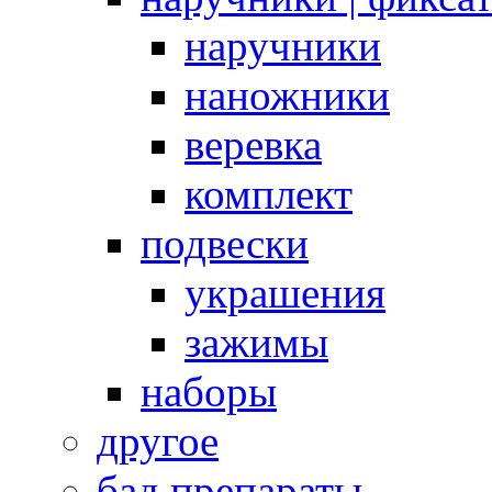
наручники
наножники
веревка
комплект
подвески
украшения
зажимы
наборы
другое
бад препараты