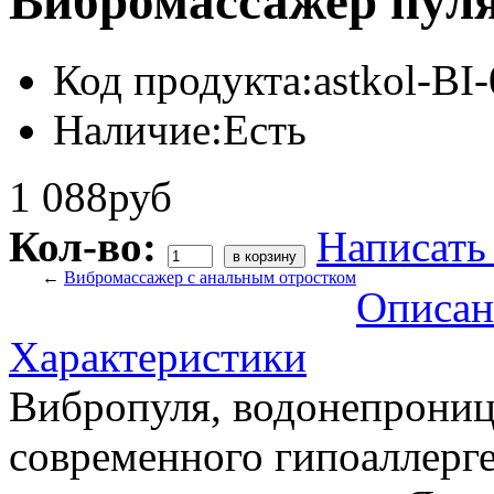
Вибромассажер пуля
Код продукта:
astkol-BI
Наличие:
Есть
1 088руб
Кол-во:
Написать
←
Вибромассажер с анальным отростком
Описан
Характеристики
Вибропуля, водонепрониц
современного гипоаллерг