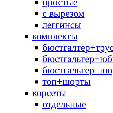
простые
с вырезом
леггинсы
комплекты
бюстгалтер+тру
бюстгальтер+юб
бюстгальтер+шо
топ+шорты
корсеты
отдельные