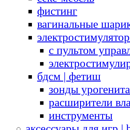
фистинг
вагинальные шарик
электростимулято
с пультом управ
электростимули
бдсм | фетиш
зонды урогенит
расширители вл
инструменты
аксессуары для игр |