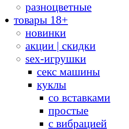
разноцветные
товары 18+
новинки
акции | скидки
sex-игрушки
секс машины
куклы
со вставками
простые
с вибрацией