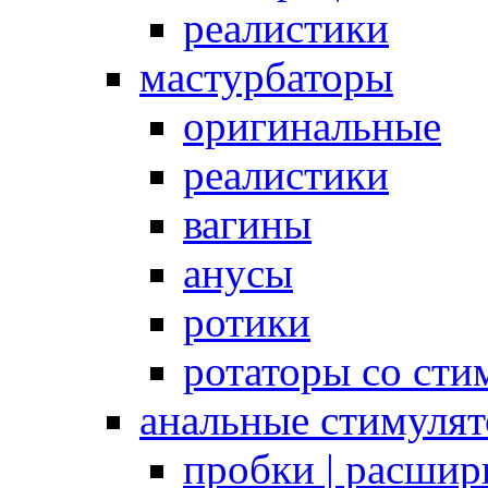
реалистики
мастурбаторы
оригинальные
реалистики
вагины
анусы
ротики
ротаторы со сти
анальные стимуля
пробки | расшир