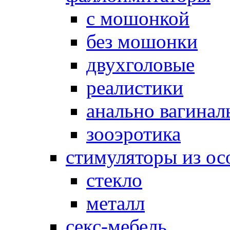
с мошонкой
без мошонки
двухголовые
реалистики
анально вагинал
зооэротика
стимуляторы из ос
стекло
металл
секс-мебель