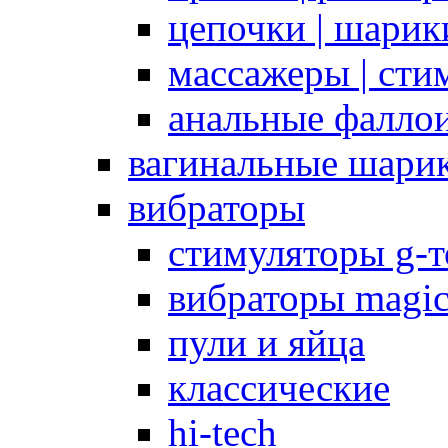
цепочки | шарики
массажеры | сти
анальные фалло
вагинальные шари
вибраторы
стимуляторы g-
вибраторы magi
пули и яйца
классические
hi-tech