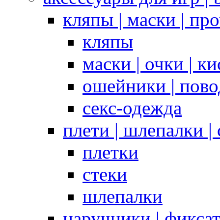
кляпы | маски | пр
кляпы
маски | очки | к
ошейники | пово
секс-одежда
плети | шлепалки |
плетки
стеки
шлепалки
наручники | фикса