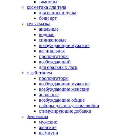
тампоны
косметика для тела
для ванны и душа
боди арт
гель смазка
анальные
водные
силиконовые
возбуждающие мужские
вагинальная
пролонгаторы
возбуждающий
для оральных ласк
с действием
пролонгаторы
возбуждающие мужские
возбуждающие женские
анальные
возбуждающие общие
наборы для искусства любви
стимулирующие добавки
феромоны
мужские
женские
шампуни