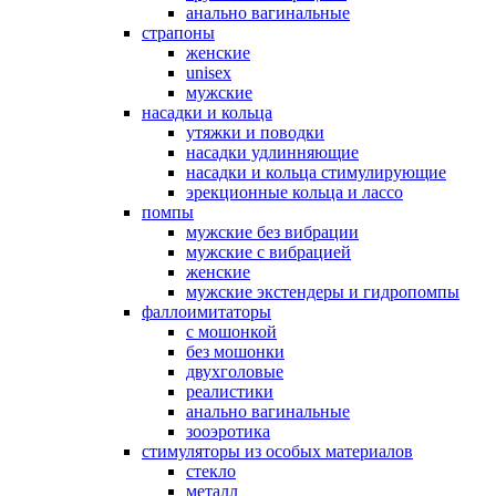
анально вагинальные
страпоны
женские
unisex
мужские
насадки и кольца
утяжки и поводки
насадки удлинняющие
насадки и кольца стимулирующие
эрекционные кольца и лассо
помпы
мужские без вибрации
мужские с вибрацией
женские
мужские экстендеры и гидропомпы
фаллоимитаторы
с мошонкой
без мошонки
двухголовые
реалистики
анально вагинальные
зооэротика
стимуляторы из особых материалов
стекло
металл