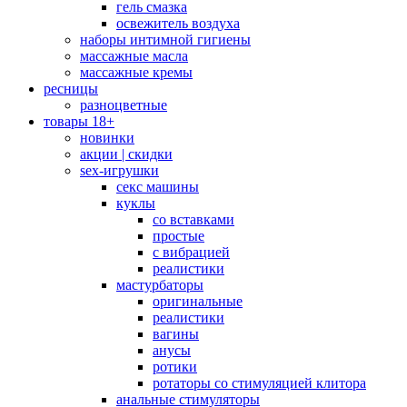
гель смазка
освежитель воздуха
наборы интимной гигиены
массажные масла
массажные кремы
ресницы
разноцветные
товары 18+
новинки
акции | скидки
sex-игрушки
секс машины
куклы
со вставками
простые
с вибрацией
реалистики
мастурбаторы
оригинальные
реалистики
вагины
анусы
ротики
ротаторы со стимуляцией клитора
анальные стимуляторы