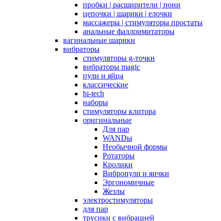
пробки | расширители | пони
цепочки | шарики | елочки
массажеры | стимуляторы простаты
анальные фаллоимитаторы
вагинальные шарики
вибраторы
стимуляторы g-точки
вибраторы magic
пули и яйца
классические
hi-tech
наборы
стимуляторы клитора
оригинальные
Для пар
WANDы
Необычной формы
Ротаторы
Кролики
Вибропули и яички
Эргономичные
Жезлы
электростимуляторы
для пар
трусики с вибрацией