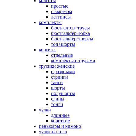
колготы
простые
с вырезом
леггинсы
комплекты
бюстгалтер+трусы
бюстгальтер+юбка
бюстгальтер+шорты
топ+шорты
корсеты
отдельные
комплекты с трусами
трусики женские
с разрезами
стринги
танги
шорты
полушорты
слипы
тонги
чулки
длинные
короткие
пеньюары и кимоно
чулок на тело