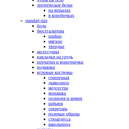
эротическое белье
на вешалах
в коробочках
standart size
боди
бюстгальтеры
pushup
мягкие
твердые
аксессуары
накладки на грудь
перчатки и воротнички
подвязки
игровые костюмы
горничная
дьяволица
медсестра
монашка
полиция и армия
рабыня
секретарь
ролевые образы
стюардесса
школьница