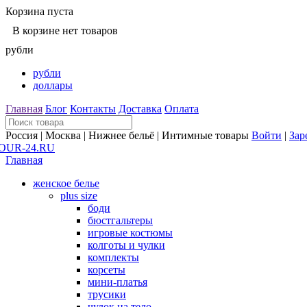
Корзина пуста
В корзине нет товаров
рубли
рубли
доллары
Главная
Блог
Контакты
Доставка
Оплата
Россия | Москва | Нижнее бельё | Интимные товары
Войти
|
Зар
Главная
женское белье
plus size
боди
бюстгальтеры
игровые костюмы
колготы и чулки
комплекты
корсеты
мини-платья
трусики
чулок на тело