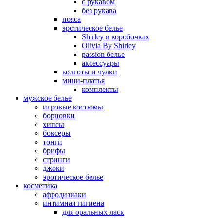
с рукавом
без рукава
пояса
эротическое белье
Shirley в коробочках
Olivia By Shirley
passion белье
аксессуары
колготы и чулки
мини-платья
комплекты
мужское белье
игровые костюмы
борцовки
хипсы
боксеры
тонги
брифы
стринги
джоки
эротическое белье
косметика
афродизиаки
интимная гигиена
для оральных ласк