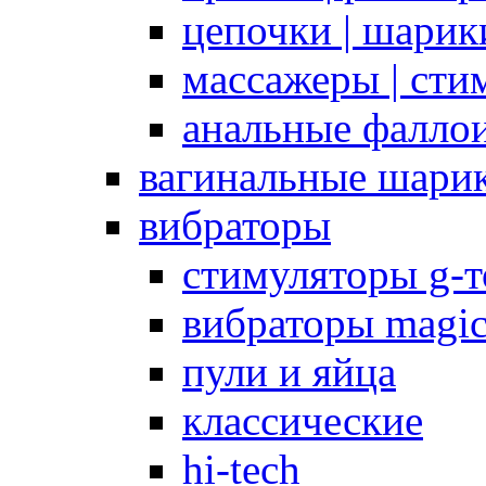
цепочки | шарики
массажеры | сти
анальные фалло
вагинальные шари
вибраторы
стимуляторы g-
вибраторы magi
пули и яйца
классические
hi-tech