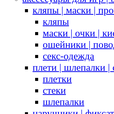
кляпы | маски | пр
кляпы
маски | очки | к
ошейники | пово
секс-одежда
плети | шлепалки |
плетки
стеки
шлепалки
наручники | фикса