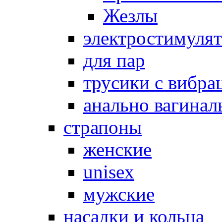
Жезлы
электростимуля
для пар
трусики с вибра
анально вагинал
страпоны
женские
unisex
мужские
насадки и кольца