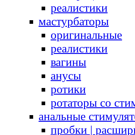
реалистики
мастурбаторы
оригинальные
реалистики
вагины
анусы
ротики
ротаторы со сти
анальные стимуля
пробки | расшир