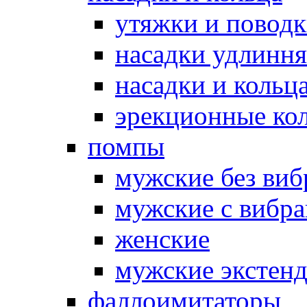
утяжки и повод
насадки удлинн
насадки и коль
эрекционные кол
помпы
мужские без ви
мужские с вибр
женские
мужские экстен
фаллоимитаторы