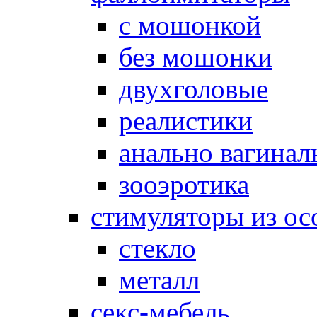
с мошонкой
без мошонки
двухголовые
реалистики
анально вагинал
зооэротика
стимуляторы из ос
стекло
металл
секс-мебель