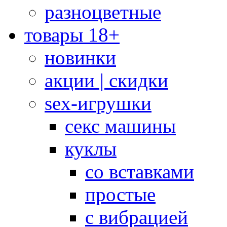
разноцветные
товары 18+
новинки
акции | скидки
sex-игрушки
секс машины
куклы
со вставками
простые
с вибрацией