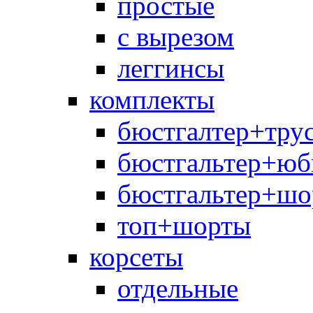
простые
с вырезом
леггинсы
комплекты
бюстгалтер+тру
бюстгальтер+юб
бюстгальтер+шо
топ+шорты
корсеты
отдельные