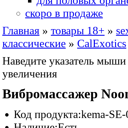
для половых орган
скоро в продаже
Главная
»
товары 18+
»
se
классические
»
CalExotics
Наведите указатель мыши
увеличения
Вибромассажер Noo
Код продукта:
kema-SE-
Наличие:
Есть