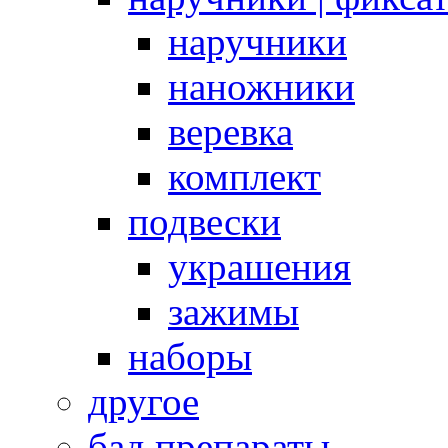
наручники
наножники
веревка
комплект
подвески
украшения
зажимы
наборы
другое
бад препараты