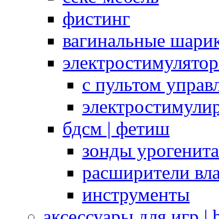
фистинг
вагинальные шарик
электростимулято
с пультом управ
электростимули
бдсм | фетиш
зонды урогенит
расширители вл
инструменты
аксессуары для игр |