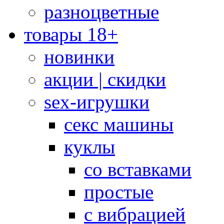
разноцветные
товары 18+
новинки
акции | скидки
sex-игрушки
секс машины
куклы
со вставками
простые
с вибрацией