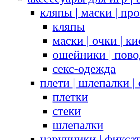
кляпы | маски | пр
кляпы
маски | очки | к
ошейники | пово
секс-одежда
плети | шлепалки |
плетки
стеки
шлепалки
наручники | фикса