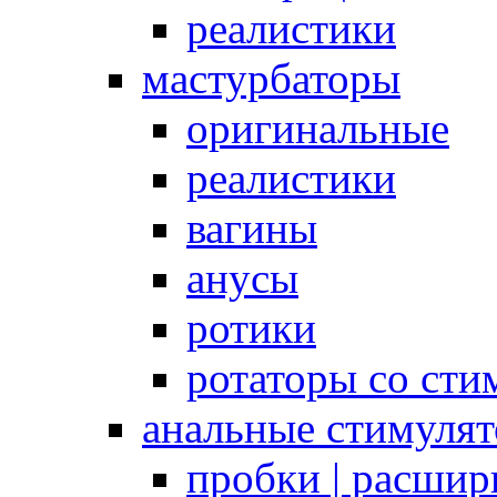
реалистики
мастурбаторы
оригинальные
реалистики
вагины
анусы
ротики
ротаторы со сти
анальные стимуля
пробки | расшир