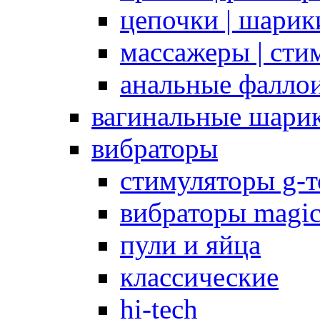
цепочки | шарики
массажеры | сти
анальные фалло
вагинальные шари
вибраторы
стимуляторы g-
вибраторы magi
пули и яйца
классические
hi-tech