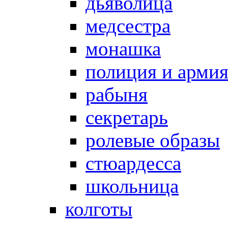
дьяволица
медсестра
монашка
полиция и арми
рабыня
секретарь
ролевые образы
стюардесса
школьница
колготы