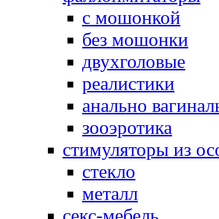
с мошонкой
без мошонки
двухголовые
реалистики
анально вагинал
зооэротика
стимуляторы из ос
стекло
металл
секс-мебель