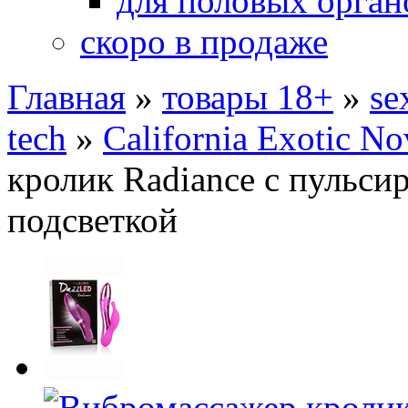
для половых орган
скоро в продаже
Главная
»
товары 18+
»
se
tech
»
California Exotic No
кролик Radiance с пульс
подсветкой