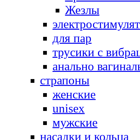
Жезлы
электростимуля
для пар
трусики с вибра
анально вагинал
страпоны
женские
unisex
мужские
насадки и кольца