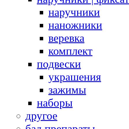
наручники
наножники
веревка
комплект
подвески
украшения
зажимы
наборы
другое
бад препараты