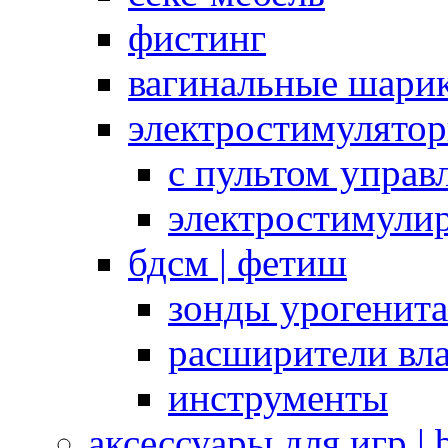
фистинг
вагинальные шарик
электростимулято
с пультом управ
электростимули
бдсм | фетиш
зонды урогенит
расширители вл
инструменты
аксессуары для игр |