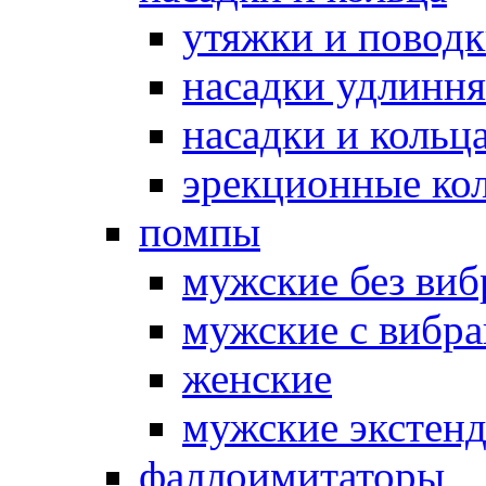
утяжки и повод
насадки удлинн
насадки и коль
эрекционные кол
помпы
мужские без ви
мужские с вибр
женские
мужские экстен
фаллоимитаторы