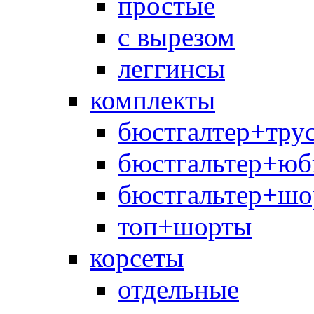
простые
с вырезом
леггинсы
комплекты
бюстгалтер+тру
бюстгальтер+юб
бюстгальтер+шо
топ+шорты
корсеты
отдельные