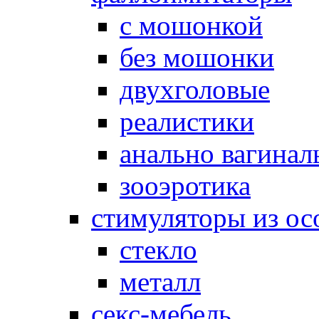
с мошонкой
без мошонки
двухголовые
реалистики
анально вагинал
зооэротика
стимуляторы из ос
стекло
металл
секс-мебель