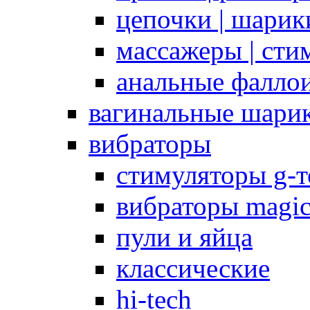
цепочки | шарики
массажеры | сти
анальные фалло
вагинальные шари
вибраторы
стимуляторы g-
вибраторы magi
пули и яйца
классические
hi-tech