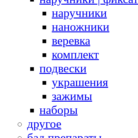
наручники
наножники
веревка
комплект
подвески
украшения
зажимы
наборы
другое
бад препараты