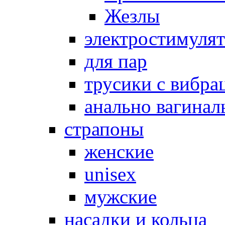
Жезлы
электростимуля
для пар
трусики с вибра
анально вагинал
страпоны
женские
unisex
мужские
насадки и кольца