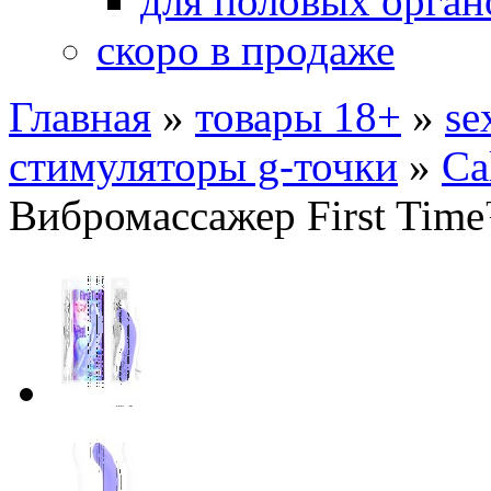
для половых орган
скоро в продаже
Главная
»
товары 18+
»
se
стимуляторы g-точки
»
Ca
Вибромассажер First Time™