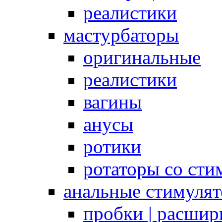
реалистики
мастурбаторы
оригинальные
реалистики
вагины
анусы
ротики
ротаторы со сти
анальные стимуля
пробки | расшир