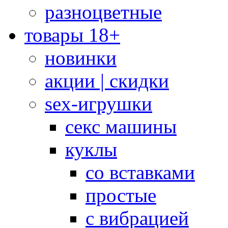
разноцветные
товары 18+
новинки
акции | скидки
sex-игрушки
секс машины
куклы
со вставками
простые
с вибрацией