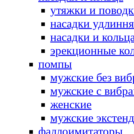
утяжки и повод
насадки удлинн
насадки и коль
эрекционные кол
помпы
мужские без ви
мужские с вибр
женские
мужские экстен
фаллоимитаторы