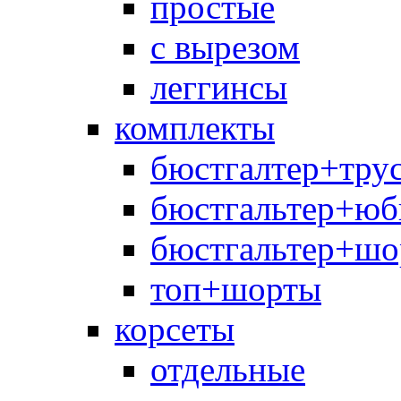
простые
с вырезом
леггинсы
комплекты
бюстгалтер+тру
бюстгальтер+юб
бюстгальтер+шо
топ+шорты
корсеты
отдельные