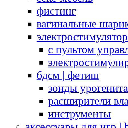
фистинг
вагинальные шарик
электростимулято
с пультом управ
электростимули
бдсм | фетиш
зонды урогенит
расширители вл
инструменты
аксессуары для игр |