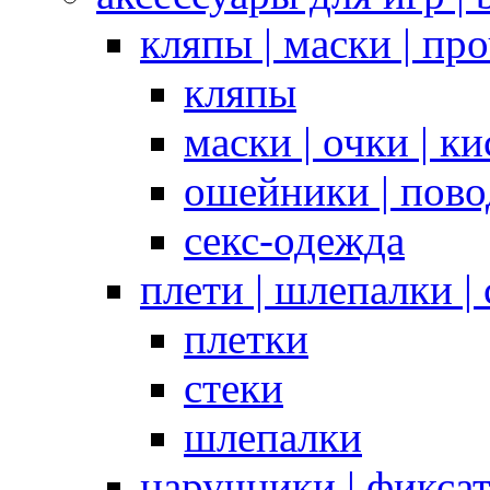
кляпы | маски | пр
кляпы
маски | очки | к
ошейники | пово
секс-одежда
плети | шлепалки |
плетки
стеки
шлепалки
наручники | фикса