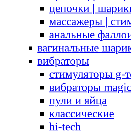
цепочки | шарики
массажеры | сти
анальные фалло
вагинальные шари
вибраторы
стимуляторы g-
вибраторы magi
пули и яйца
классические
hi-tech