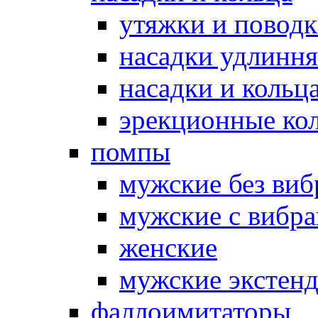
утяжки и повод
насадки удлинн
насадки и коль
эрекционные кол
помпы
мужские без ви
мужские с вибр
женские
мужские экстен
фаллоимитаторы