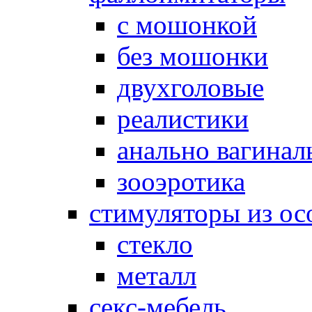
с мошонкой
без мошонки
двухголовые
реалистики
анально вагинал
зооэротика
стимуляторы из ос
стекло
металл
секс-мебель