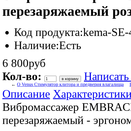
перезаряжаемый ро
Код продукта:
kema-SE-
Наличие:
Есть
6 800руб
Кол-во:
Написать
←
O Venus Стимулятор клитора и предверия влагалища
Описание
Характеристик
Вибромассажер EMBRA
перезаряжаемый - эргоно