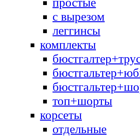
простые
с вырезом
леггинсы
комплекты
бюстгалтер+тру
бюстгальтер+юб
бюстгальтер+шо
топ+шорты
корсеты
отдельные