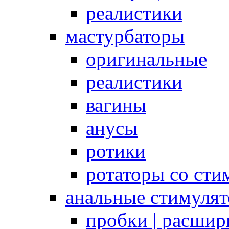
реалистики
мастурбаторы
оригинальные
реалистики
вагины
анусы
ротики
ротаторы со сти
анальные стимуля
пробки | расшир