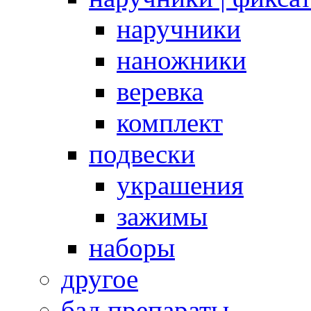
наручники
наножники
веревка
комплект
подвески
украшения
зажимы
наборы
другое
бад препараты