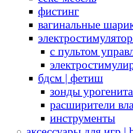
фистинг
вагинальные шарик
электростимулято
с пультом управ
электростимули
бдсм | фетиш
зонды урогенит
расширители вл
инструменты
аксессуары для игр |