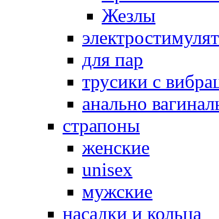
Жезлы
электростимуля
для пар
трусики с вибра
анально вагинал
страпоны
женские
unisex
мужские
насадки и кольца