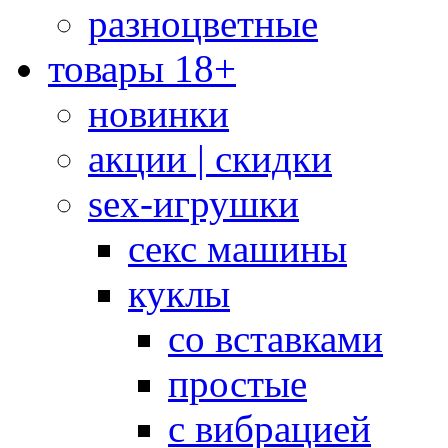
разноцветные
товары 18+
новинки
акции | скидки
sex-игрушки
секс машины
куклы
со вставками
простые
с вибрацией