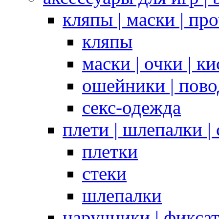
кляпы | маски | пр
кляпы
маски | очки | к
ошейники | пово
секс-одежда
плети | шлепалки |
плетки
стеки
шлепалки
наручники | фикса