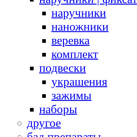
наручники
наножники
веревка
комплект
подвески
украшения
зажимы
наборы
другое
бад препараты