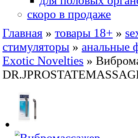
для половых орган
скоро в продаже
Главная
»
товары 18+
»
se
стимуляторы
»
анальные 
Exotic Novelties
»
Вибром
DR.JPROSTATEMASSAGE