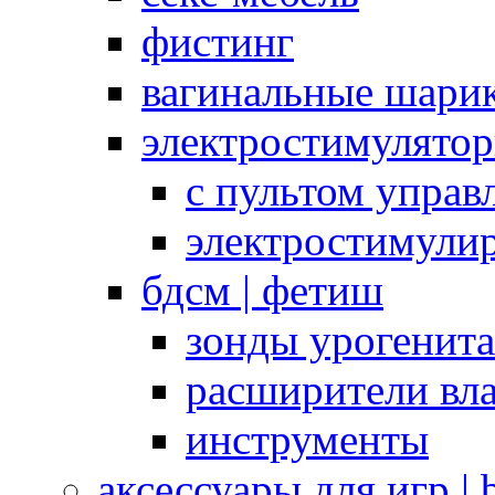
фистинг
вагинальные шарик
электростимулято
с пультом управ
электростимули
бдсм | фетиш
зонды урогенит
расширители вл
инструменты
аксессуары для игр |