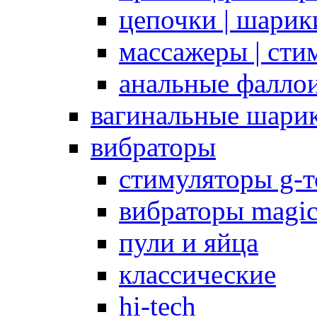
цепочки | шарики
массажеры | сти
анальные фалло
вагинальные шари
вибраторы
стимуляторы g-
вибраторы magi
пули и яйца
классические
hi-tech