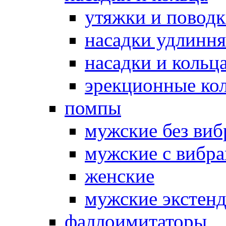
утяжки и повод
насадки удлинн
насадки и коль
эрекционные кол
помпы
мужские без ви
мужские с вибр
женские
мужские экстен
фаллоимитаторы