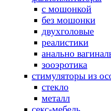
с мошонкой
без мошонки
двухголовые
реалистики
анально вагинал
зооэротика
стимуляторы из ос
стекло
металл
секс-мебель