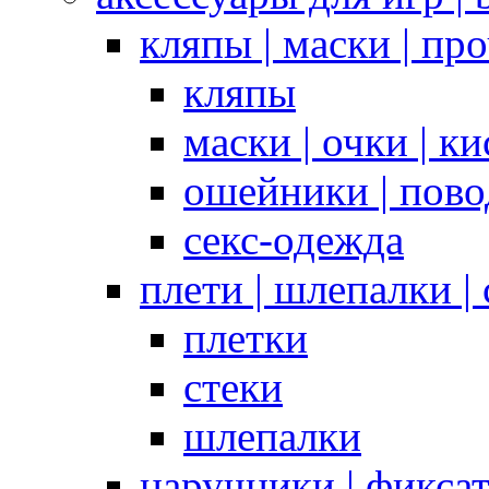
кляпы | маски | пр
кляпы
маски | очки | к
ошейники | пово
секс-одежда
плети | шлепалки |
плетки
стеки
шлепалки
наручники | фикса