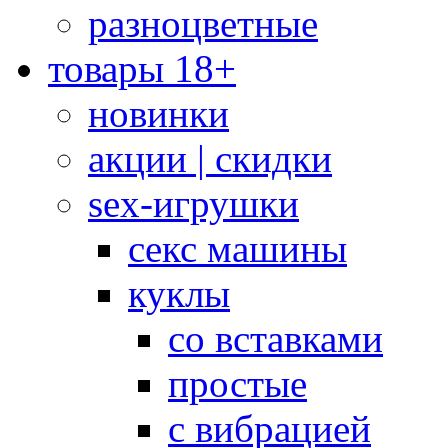
разноцветные
товары 18+
новинки
акции | скидки
sex-игрушки
секс машины
куклы
со вставками
простые
с вибрацией