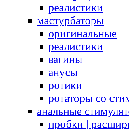
реалистики
мастурбаторы
оригинальные
реалистики
вагины
анусы
ротики
ротаторы со сти
анальные стимуля
пробки | расшир