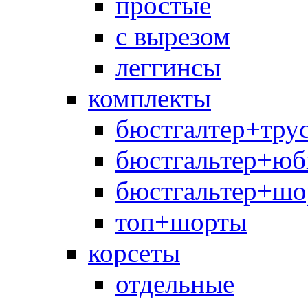
простые
с вырезом
леггинсы
комплекты
бюстгалтер+тру
бюстгальтер+юб
бюстгальтер+шо
топ+шорты
корсеты
отдельные