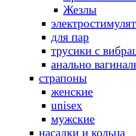
Жезлы
электростимуля
для пар
трусики с вибра
анально вагинал
страпоны
женские
unisex
мужские
насадки и кольца