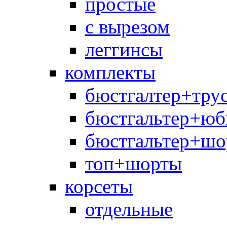
простые
с вырезом
леггинсы
комплекты
бюстгалтер+тру
бюстгальтер+юб
бюстгальтер+шо
топ+шорты
корсеты
отдельные