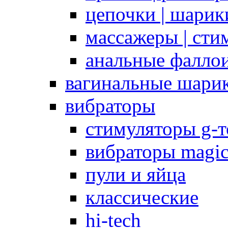
цепочки | шарики
массажеры | сти
анальные фалло
вагинальные шари
вибраторы
стимуляторы g-
вибраторы magi
пули и яйца
классические
hi-tech