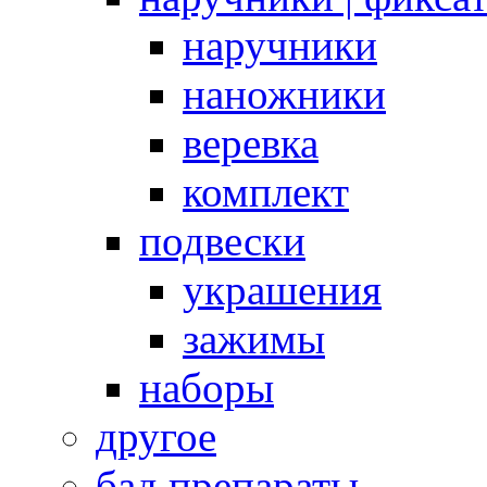
наручники
наножники
веревка
комплект
подвески
украшения
зажимы
наборы
другое
бад препараты