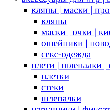
кляпы | маски | пр
кляпы
маски | очки | к
ошейники | пово
секс-одежда
плети | шлепалки |
плетки
стеки
шлепалки
наручники | фикса