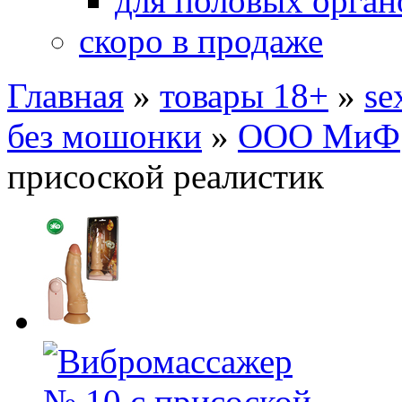
для половых орган
скоро в продаже
Главная
»
товары 18+
»
se
без мошонки
»
ООО МиФ
присоской реалистик