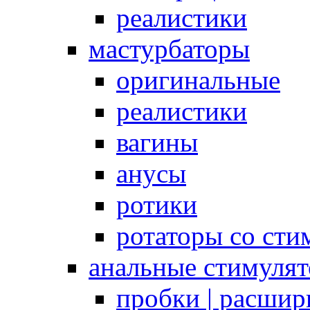
реалистики
мастурбаторы
оригинальные
реалистики
вагины
анусы
ротики
ротаторы со сти
анальные стимуля
пробки | расшир