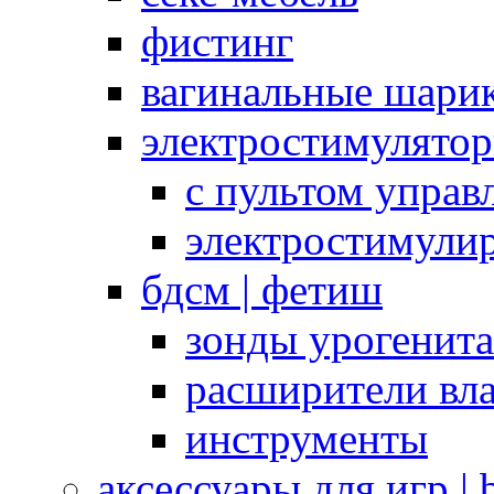
фистинг
вагинальные шарик
электростимулято
с пультом управ
электростимули
бдсм | фетиш
зонды урогенит
расширители вл
инструменты
аксессуары для игр |