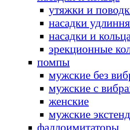
утяжки и повод
насадки удлинн
насадки и коль
эрекционные кол
помпы
мужские без ви
мужские с вибр
женские
мужские экстен
фаллоимитаторы