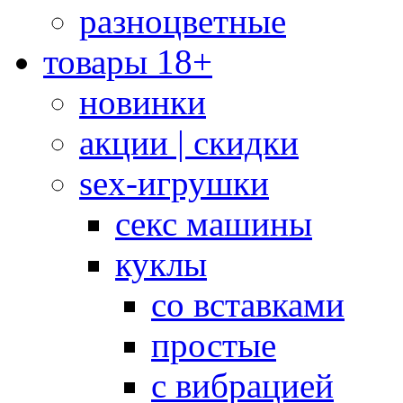
разноцветные
товары 18+
новинки
акции | скидки
sex-игрушки
секс машины
куклы
со вставками
простые
с вибрацией