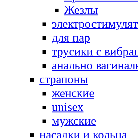
Жезлы
электростимуля
для пар
трусики с вибра
анально вагинал
страпоны
женские
unisex
мужские
насадки и кольца