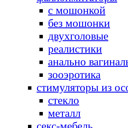
с мошонкой
без мошонки
двухголовые
реалистики
анально вагинал
зооэротика
стимуляторы из ос
стекло
металл
секс-мебель