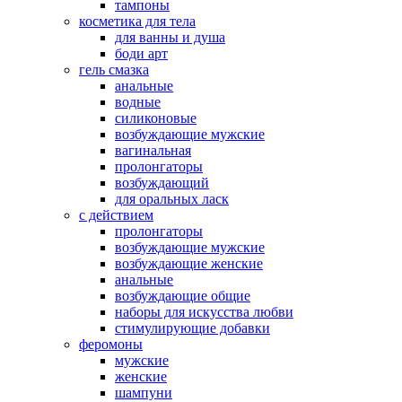
тампоны
косметика для тела
для ванны и душа
боди арт
гель смазка
анальные
водные
силиконовые
возбуждающие мужские
вагинальная
пролонгаторы
возбуждающий
для оральных ласк
с действием
пролонгаторы
возбуждающие мужские
возбуждающие женские
анальные
возбуждающие общие
наборы для искусства любви
стимулирующие добавки
феромоны
мужские
женские
шампуни