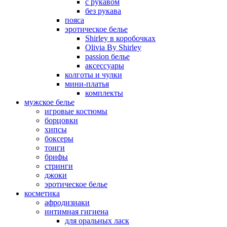
с рукавом
без рукава
пояса
эротическое белье
Shirley в коробочках
Olivia By Shirley
passion белье
аксессуары
колготы и чулки
мини-платья
комплекты
мужское белье
игровые костюмы
борцовки
хипсы
боксеры
тонги
брифы
стринги
джоки
эротическое белье
косметика
афродизиаки
интимная гигиена
для оральных ласк