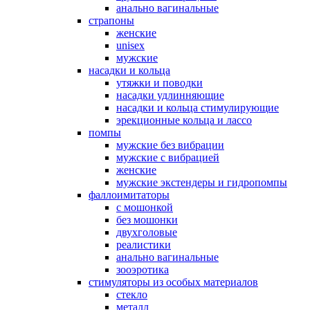
анально вагинальные
страпоны
женские
unisex
мужские
насадки и кольца
утяжки и поводки
насадки удлинняющие
насадки и кольца стимулирующие
эрекционные кольца и лассо
помпы
мужские без вибрации
мужские с вибрацией
женские
мужские экстендеры и гидропомпы
фаллоимитаторы
с мошонкой
без мошонки
двухголовые
реалистики
анально вагинальные
зооэротика
стимуляторы из особых материалов
стекло
металл