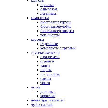
колготы
простые
с вырезом
леггинсы
комплекты
бюстгалтер+трусы
бюстгальтер+юбка
бюстгальтер+шорты
топ+шорты
корсеты
отдельные
комплекты с трусами
трусики женские
с разрезами
стринги
танги
шорты
полушорты
слипы
тонги
чулки
длинные
короткие
пеньюары и кимоно
чулок на тело