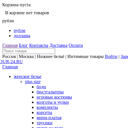
Корзина пуста
В корзине нет товаров
рубли
рубли
доллары
Главная
Блог
Контакты
Доставка
Оплата
Россия | Москва | Нижнее бельё | Интимные товары
Войти
|
Зар
Главная
женское белье
plus size
боди
бюстгальтеры
игровые костюмы
колготы и чулки
комплекты
корсеты
мини-платья
трусики
чулок на тело