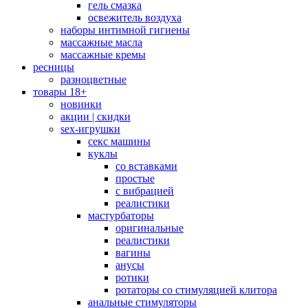
гель смазка
освежитель воздуха
наборы интимной гигиены
массажные масла
массажные кремы
ресницы
разноцветные
товары 18+
новинки
акции | скидки
sex-игрушки
секс машины
куклы
со вставками
простые
с вибрацией
реалистики
мастурбаторы
оригинальные
реалистики
вагины
анусы
ротики
ротаторы со стимуляцией клитора
анальные стимуляторы