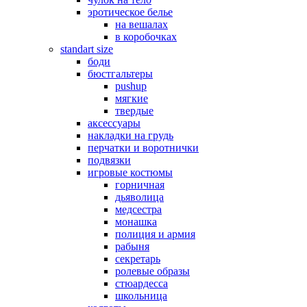
эротическое белье
на вешалах
в коробочках
standart size
боди
бюстгальтеры
pushup
мягкие
твердые
аксессуары
накладки на грудь
перчатки и воротнички
подвязки
игровые костюмы
горничная
дьяволица
медсестра
монашка
полиция и армия
рабыня
секретарь
ролевые образы
стюардесса
школьница