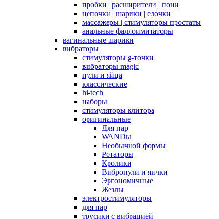
пробки | расширители | пони
цепочки | шарики | елочки
массажеры | стимуляторы простаты
анальные фаллоимитаторы
вагинальные шарики
вибраторы
стимуляторы g-точки
вибраторы magic
пули и яйца
классические
hi-tech
наборы
стимуляторы клитора
оригинальные
Для пар
WANDы
Необычной формы
Ротаторы
Кролики
Вибропули и яички
Эргономичные
Жезлы
электростимуляторы
для пар
трусики с вибрацией