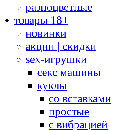
разноцветные
товары 18+
новинки
акции | скидки
sex-игрушки
секс машины
куклы
со вставками
простые
с вибрацией