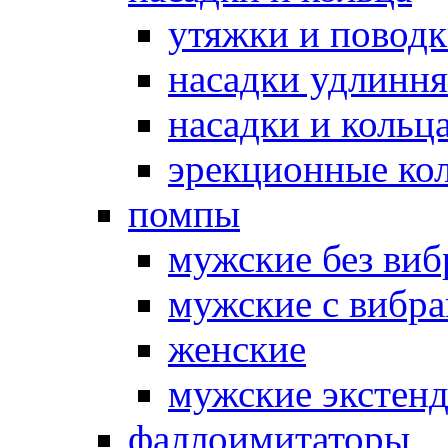
утяжки и повод
насадки удлинн
насадки и коль
эрекционные кол
помпы
мужские без ви
мужские с вибр
женские
мужские экстен
фаллоимитаторы