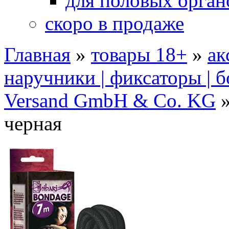
для половых орган
скоро в продаже
Главная
»
товары 18+
»
ак
наручники | фиксаторы | 
Versand GmbH & Co. KG
черная