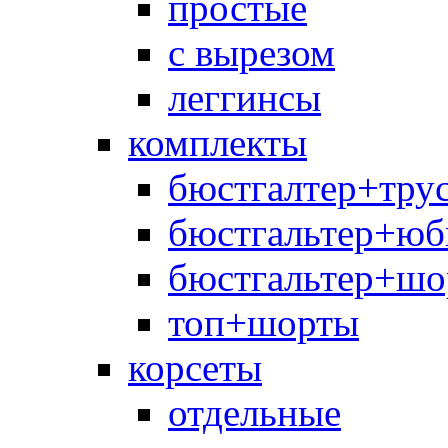
простые
с вырезом
леггинсы
комплекты
бюстгалтер+тру
бюстгальтер+юб
бюстгальтер+шо
топ+шорты
корсеты
отдельные