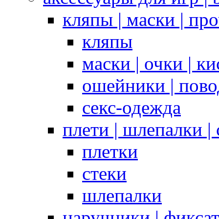
кляпы | маски | пр
кляпы
маски | очки | к
ошейники | пово
секс-одежда
плети | шлепалки |
плетки
стеки
шлепалки
наручники | фикса