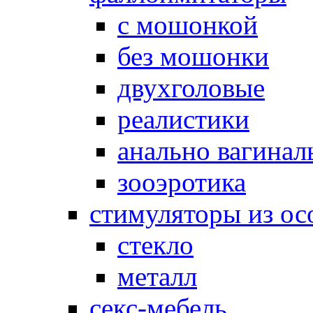
с мошонкой
без мошонки
двухголовые
реалистики
анально вагинал
зооэротика
стимуляторы из ос
стекло
металл
секс-мебель