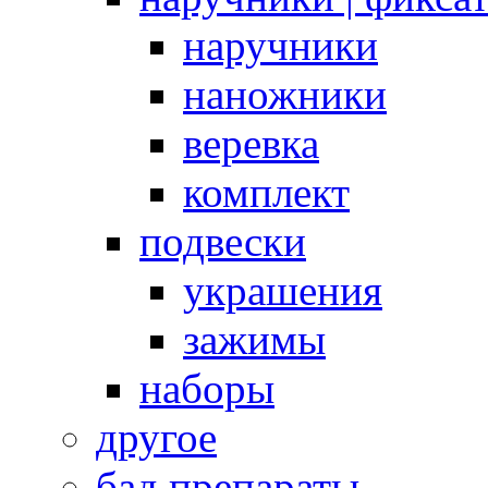
наручники
наножники
веревка
комплект
подвески
украшения
зажимы
наборы
другое
бад препараты