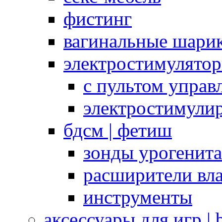
фистинг
вагинальные шарик
электростимулято
с пультом управ
электростимули
бдсм | фетиш
зонды урогенит
расширители вл
инструменты
аксессуары для игр |