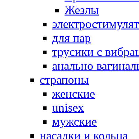
Жезлы
электростимуля
для пар
трусики с вибра
анально вагинал
страпоны
женские
unisex
мужские
насадки и кольца