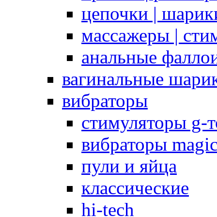
цепочки | шарики
массажеры | сти
анальные фалло
вагинальные шари
вибраторы
стимуляторы g-
вибраторы magi
пули и яйца
классические
hi-tech