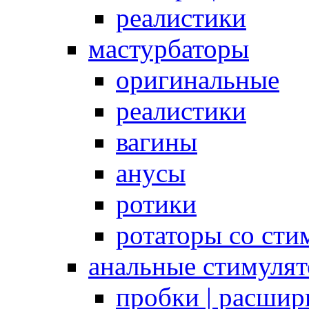
реалистики
мастурбаторы
оригинальные
реалистики
вагины
анусы
ротики
ротаторы со сти
анальные стимуля
пробки | расшир