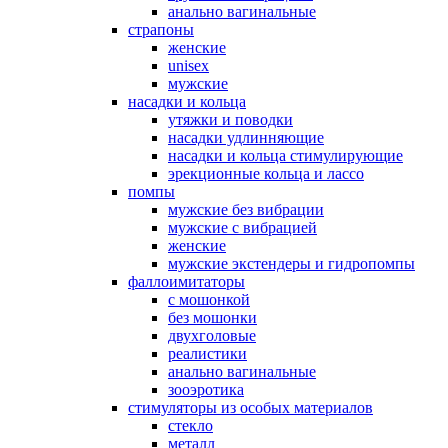
анально вагинальные
страпоны
женские
unisex
мужские
насадки и кольца
утяжки и поводки
насадки удлинняющие
насадки и кольца стимулирующие
эрекционные кольца и лассо
помпы
мужские без вибрации
мужские с вибрацией
женские
мужские экстендеры и гидропомпы
фаллоимитаторы
с мошонкой
без мошонки
двухголовые
реалистики
анально вагинальные
зооэротика
стимуляторы из особых материалов
стекло
металл