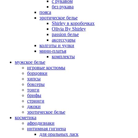
с рукавом
без рукава
пояса
эротическое белье
Shirley в коробочках
Olivia By Shirley
passion белье
аксессуары
колготы и чулки
мини-платья
комплекты
мужское белье
игровые костюмы
борцовки
хипсы
боксеры
тонги
брифы
стринги
джоки
эротическое белье
косметика
афродизиаки
интимная гигиена
для оральных ласк