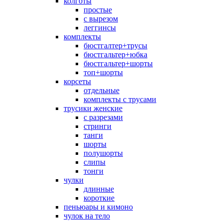
колготы
простые
с вырезом
леггинсы
комплекты
бюстгалтер+трусы
бюстгальтер+юбка
бюстгальтер+шорты
топ+шорты
корсеты
отдельные
комплекты с трусами
трусики женские
с разрезами
стринги
танги
шорты
полушорты
слипы
тонги
чулки
длинные
короткие
пеньюары и кимоно
чулок на тело