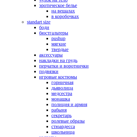
эротическое белье
на вешалах
в коробочках
standart size
боди
бюстгальтеры
pushup
мягкие
твердые
аксессуары
накладки на грудь
перчатки и воротнички
подвязки
игровые костюмы
горничная
дьяволица
медсестра
монашка
полиция и армия
рабыня
секретарь
ролевые образы
стюардесса
школьница