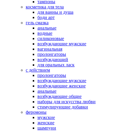
тампоны
косметика для тела
для ванны и душа
боди арт
гель смазка
анальные
водные
силиконовые
возбуждающие мужские
вагинальная
пролонгаторы
возбуждающий
для оральных ласк
с действием
пролонгаторы
возбуждающие мужские
возбуждающие женские
анальные
возбуждающие общие
наборы для искусства любви
стимулирующие добавки
феромоны
мужские
женские
шампуни