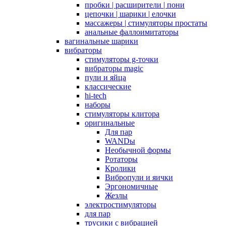
пробки | расширители | пони
цепочки | шарики | елочки
массажеры | стимуляторы простаты
анальные фаллоимитаторы
вагинальные шарики
вибраторы
стимуляторы g-точки
вибраторы magic
пули и яйца
классические
hi-tech
наборы
стимуляторы клитора
оригинальные
Для пар
WANDы
Необычной формы
Ротаторы
Кролики
Вибропули и яички
Эргономичные
Жезлы
электростимуляторы
для пар
трусики с вибрацией