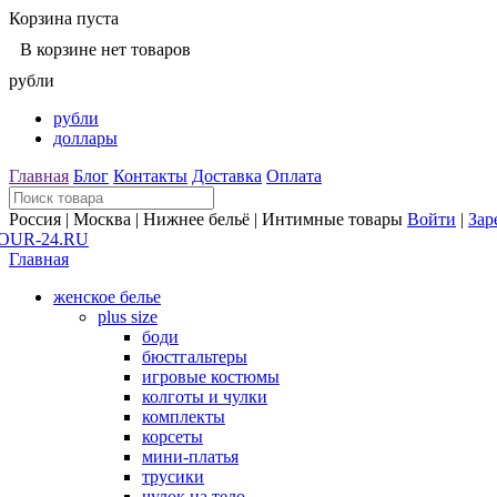
Корзина пуста
В корзине нет товаров
рубли
рубли
доллары
Главная
Блог
Контакты
Доставка
Оплата
Россия | Москва | Нижнее бельё | Интимные товары
Войти
|
Зар
Главная
женское белье
plus size
боди
бюстгальтеры
игровые костюмы
колготы и чулки
комплекты
корсеты
мини-платья
трусики
чулок на тело