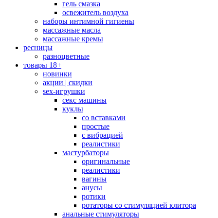
гель смазка
освежитель воздуха
наборы интимной гигиены
массажные масла
массажные кремы
ресницы
разноцветные
товары 18+
новинки
акции | скидки
sex-игрушки
секс машины
куклы
со вставками
простые
с вибрацией
реалистики
мастурбаторы
оригинальные
реалистики
вагины
анусы
ротики
ротаторы со стимуляцией клитора
анальные стимуляторы