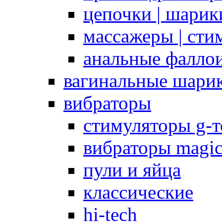
цепочки | шарики
массажеры | сти
анальные фалло
вагинальные шари
вибраторы
стимуляторы g-
вибраторы magi
пули и яйца
классические
hi-tech