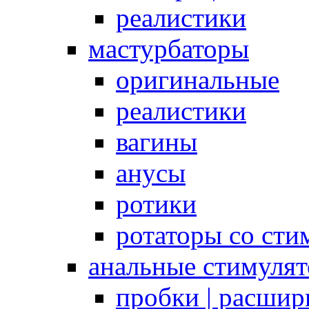
реалистики
мастурбаторы
оригинальные
реалистики
вагины
анусы
ротики
ротаторы со сти
анальные стимуля
пробки | расшир