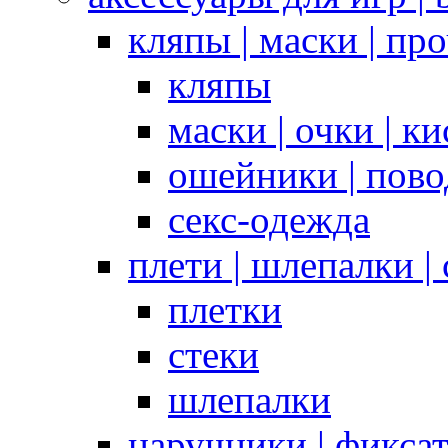
кляпы | маски | пр
кляпы
маски | очки | к
ошейники | пово
секс-одежда
плети | шлепалки |
плетки
стеки
шлепалки
наручники | фикса