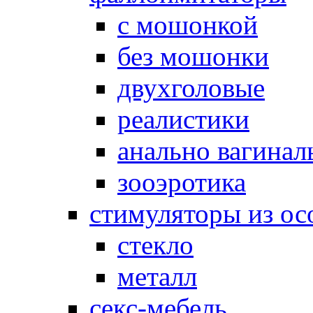
с мошонкой
без мошонки
двухголовые
реалистики
анально вагинал
зооэротика
стимуляторы из ос
стекло
металл
секс-мебель