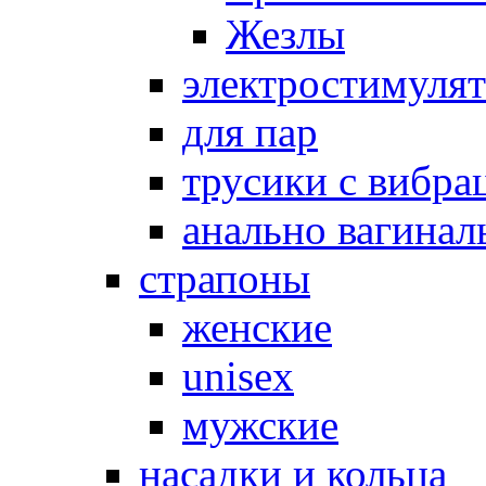
Жезлы
электростимуля
для пар
трусики с вибра
анально вагинал
страпоны
женские
unisex
мужские
насадки и кольца