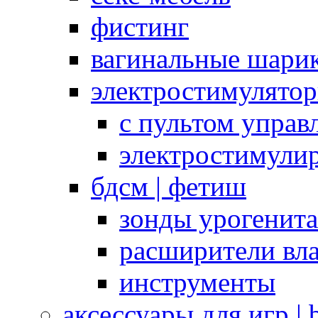
фистинг
вагинальные шарик
электростимулято
с пультом управ
электростимули
бдсм | фетиш
зонды урогенит
расширители вл
инструменты
аксессуары для игр |