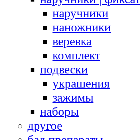
наручники
наножники
веревка
комплект
подвески
украшения
зажимы
наборы
другое
бад препараты