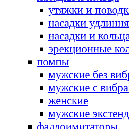
утяжки и повод
насадки удлинн
насадки и коль
эрекционные кол
помпы
мужские без ви
мужские с вибр
женские
мужские экстен
фаллоимитаторы