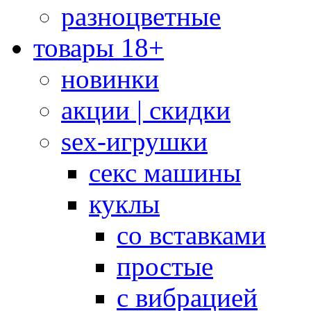
разноцветные
товары 18+
новинки
акции | скидки
sex-игрушки
секс машины
куклы
со вставками
простые
с вибрацией