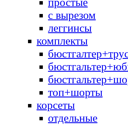
простые
с вырезом
леггинсы
комплекты
бюстгалтер+тру
бюстгальтер+юб
бюстгальтер+шо
топ+шорты
корсеты
отдельные