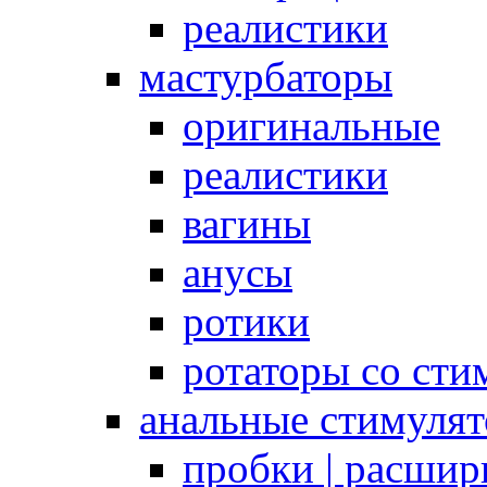
реалистики
мастурбаторы
оригинальные
реалистики
вагины
анусы
ротики
ротаторы со сти
анальные стимуля
пробки | расшир