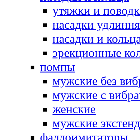
утяжки и повод
насадки удлинн
насадки и коль
эрекционные кол
помпы
мужские без ви
мужские с вибр
женские
мужские экстен
фаллоимитаторы