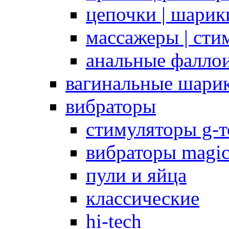
цепочки | шарики
массажеры | сти
анальные фалло
вагинальные шари
вибраторы
стимуляторы g-
вибраторы magi
пули и яйца
классические
hi-tech