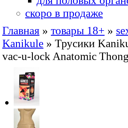
для половых орган
скоро в продаже
Главная
»
товары 18+
»
se
Kanikule
»
Трусики Kaniku
vac-u-lock Anatomic Thon