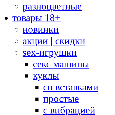
разноцветные
товары 18+
новинки
акции | скидки
sex-игрушки
секс машины
куклы
со вставками
простые
с вибрацией