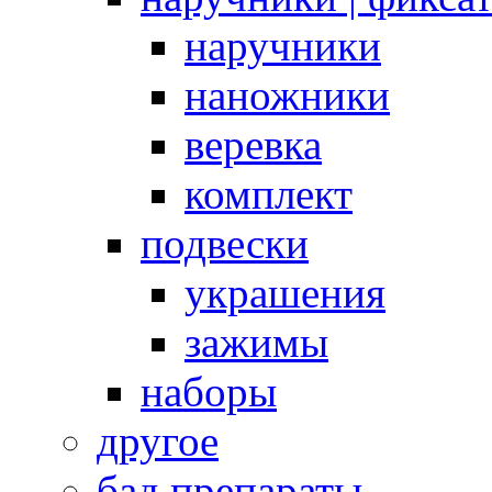
наручники
наножники
веревка
комплект
подвески
украшения
зажимы
наборы
другое
бад препараты