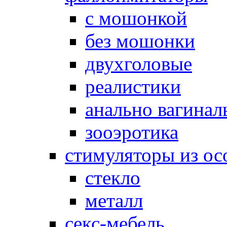
с мошонкой
без мошонки
двухголовые
реалистики
анально вагинал
зооэротика
стимуляторы из ос
стекло
металл
секс-мебель