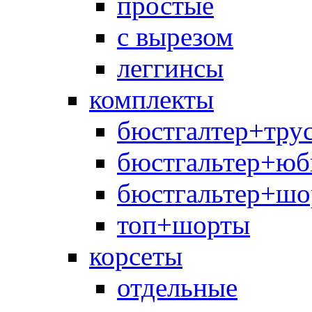
простые
с вырезом
леггинсы
комплекты
бюстгалтер+тру
бюстгальтер+юб
бюстгальтер+шо
топ+шорты
корсеты
отдельные