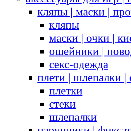
кляпы | маски | пр
кляпы
маски | очки | к
ошейники | пово
секс-одежда
плети | шлепалки |
плетки
стеки
шлепалки
наручники | фикса