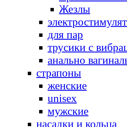
Жезлы
электростимуля
для пар
трусики с вибра
анально вагинал
страпоны
женские
unisex
мужские
насадки и кольца