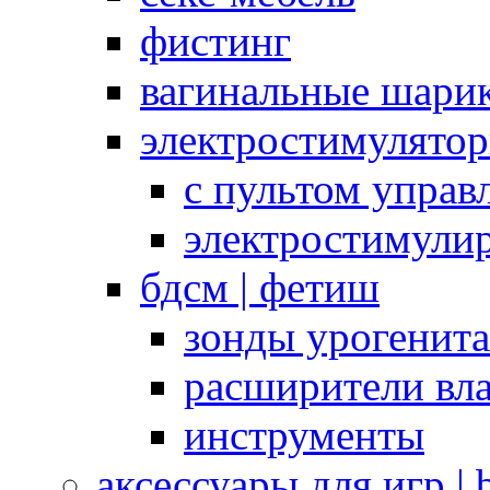
фистинг
вагинальные шарик
электростимулято
с пультом управ
электростимули
бдсм | фетиш
зонды урогенит
расширители вл
инструменты
аксессуары для игр |