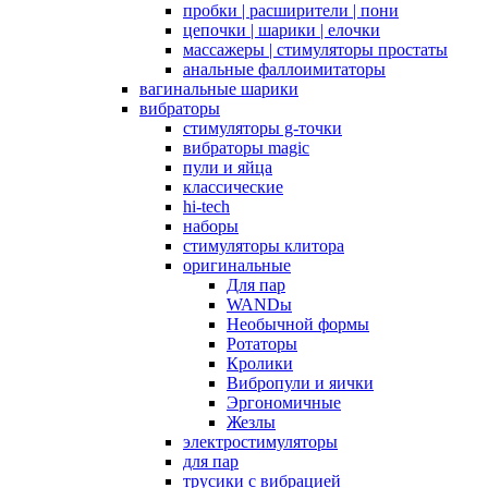
пробки | расширители | пони
цепочки | шарики | елочки
массажеры | стимуляторы простаты
анальные фаллоимитаторы
вагинальные шарики
вибраторы
стимуляторы g-точки
вибраторы magic
пули и яйца
классические
hi-tech
наборы
стимуляторы клитора
оригинальные
Для пар
WANDы
Необычной формы
Ротаторы
Кролики
Вибропули и яички
Эргономичные
Жезлы
электростимуляторы
для пар
трусики с вибрацией