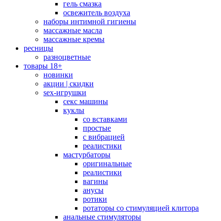
гель смазка
освежитель воздуха
наборы интимной гигиены
массажные масла
массажные кремы
ресницы
разноцветные
товары 18+
новинки
акции | скидки
sex-игрушки
секс машины
куклы
со вставками
простые
с вибрацией
реалистики
мастурбаторы
оригинальные
реалистики
вагины
анусы
ротики
ротаторы со стимуляцией клитора
анальные стимуляторы