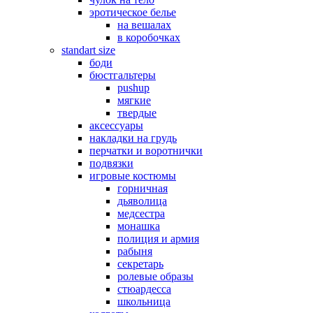
эротическое белье
на вешалах
в коробочках
standart size
боди
бюстгальтеры
pushup
мягкие
твердые
аксессуары
накладки на грудь
перчатки и воротнички
подвязки
игровые костюмы
горничная
дьяволица
медсестра
монашка
полиция и армия
рабыня
секретарь
ролевые образы
стюардесса
школьница