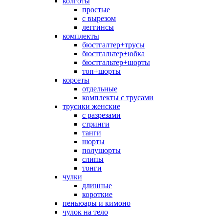
колготы
простые
с вырезом
леггинсы
комплекты
бюстгалтер+трусы
бюстгальтер+юбка
бюстгальтер+шорты
топ+шорты
корсеты
отдельные
комплекты с трусами
трусики женские
с разрезами
стринги
танги
шорты
полушорты
слипы
тонги
чулки
длинные
короткие
пеньюары и кимоно
чулок на тело