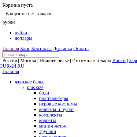
Корзина пуста
В корзине нет товаров
рубли
рубли
доллары
Главная
Блог
Контакты
Доставка
Оплата
Россия | Москва | Нижнее бельё | Интимные товары
Войти
|
Зар
Главная
женское белье
plus size
боди
бюстгальтеры
игровые костюмы
колготы и чулки
комплекты
корсеты
мини-платья
трусики
чулок на тело