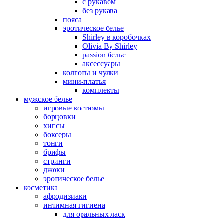
с рукавом
без рукава
пояса
эротическое белье
Shirley в коробочках
Olivia By Shirley
passion белье
аксессуары
колготы и чулки
мини-платья
комплекты
мужское белье
игровые костюмы
борцовки
хипсы
боксеры
тонги
брифы
стринги
джоки
эротическое белье
косметика
афродизиаки
интимная гигиена
для оральных ласк