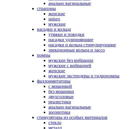
анально вагинальные
страпоны
женские
unisex
мужские
насадки и кольца
утяжки и поводки
насадки удлинняющие
насадки и кольца стимулирующие
эрекционные кольца и лассо
помпы
мужские без вибрации
мужские с вибрацией
женские
мужские экстендеры и гидропомпы
фаллоимитаторы
с мошонкой
без мошонки
двухголовые
реалистики
анально вагинальные
зооэротика
стимуляторы из особых материалов
стекло
металл