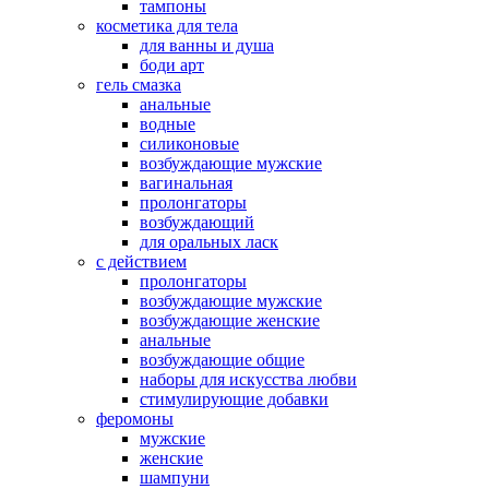
тампоны
косметика для тела
для ванны и душа
боди арт
гель смазка
анальные
водные
силиконовые
возбуждающие мужские
вагинальная
пролонгаторы
возбуждающий
для оральных ласк
с действием
пролонгаторы
возбуждающие мужские
возбуждающие женские
анальные
возбуждающие общие
наборы для искусства любви
стимулирующие добавки
феромоны
мужские
женские
шампуни